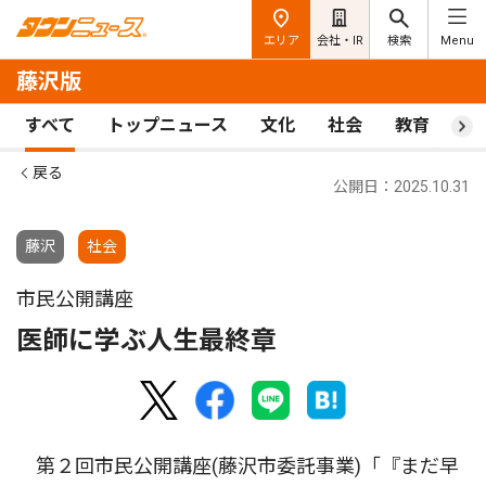
エリア
会社・IR
検索
Menu
藤沢版
すべて
トップニュース
文化
社会
教育
ス
戻る
公開日：2025.10.31
藤沢
社会
市民公開講座
医師に学ぶ人生最終章
第２回市民公開講座(藤沢市委託事業)「『まだ早