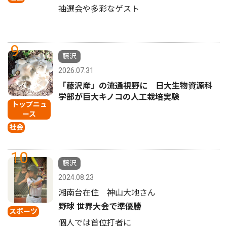
抽選会や多彩なゲスト
9
藤沢
2026.07.31
「藤沢産」の流通視野に 日大生物資源科
学部が巨大キノコの人工栽培実験
トップニュ
ース
社会
10
藤沢
2024.08.23
湘南台在住 神山大地さん
野球 世界大会で準優勝
スポーツ
個人では首位打者に