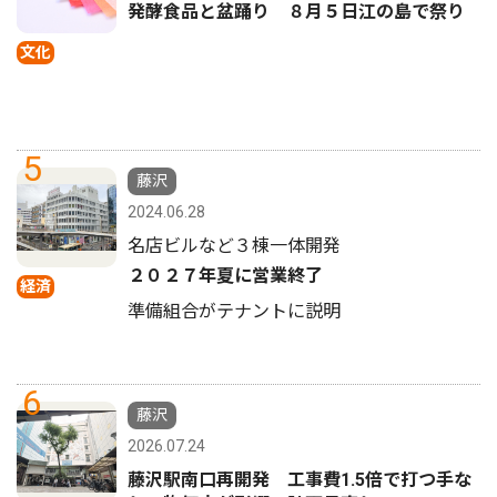
発酵食品と盆踊り ８月５日江の島で祭り
文化
5
藤沢
2024.06.28
名店ビルなど３棟一体開発
２０２７年夏に営業終了
経済
準備組合がテナントに説明
6
藤沢
2026.07.24
藤沢駅南口再開発 工事費1.5倍で打つ手な