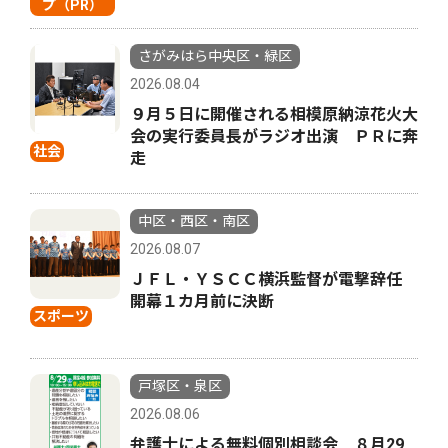
プ（PR）
さがみはら中央区・緑区
2026.08.04
９月５日に開催される相模原納涼花火大
会の実行委員長がラジオ出演 ＰＲに奔
社会
走
中区・西区・南区
2026.08.07
ＪＦＬ・ＹＳＣＣ横浜監督が電撃辞任
開幕１カ月前に決断
スポーツ
戸塚区・泉区
2026.08.06
弁護士による無料個別相談会 ８月29