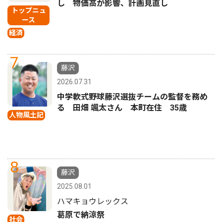
し 物価高が影響、計画見直し
トップニュ
ース
経済
7
藤沢
2026.07.31
中学軟式野球藤沢選抜チームの監督を務め
る 田畑 颯太さん 本町在住 35歳
人物風土記
8
藤沢
2025.08.01
ハマキョウレックス
葛原で納涼祭
社会