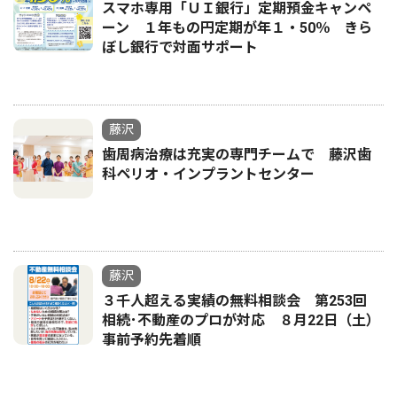
スマホ専用「ＵＩ銀行」定期預金キャンペ
ーン １年もの円定期が年１・50％ きら
ぼし銀行で対面サポート
藤沢
歯周病治療は充実の専門チームで 藤沢歯
科ペリオ・インプラントセンター
藤沢
３千人超える実績の無料相談会 第253回
相続･不動産のプロが対応 ８月22日（土）
事前予約先着順