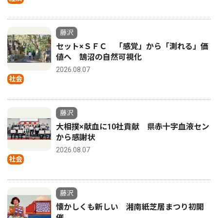
藤沢
セット×ＳＦＣ 「感覚」から「測れる」価
値へ 鵠沼の自然可視化
2026.08.07
社会
藤沢
大相撲×献血に10社貢献 県赤十字血液セン
から感謝状
2026.08.07
社会
藤沢
懐かしくも新しい 湘南紙芝居まつり初開
催