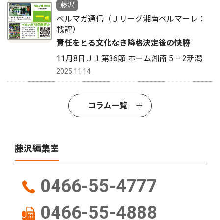
藤沢
ベルマガ通信（Ｊリーグ湘南ベルマーレ：
戦評）
責任をとる文化なき降格決定後の快勝
11月8日Ｊ１第36節 ホーム湘南 5 – 2新潟
2025.11.14
コラム一覧
藤沢編集室
0466-55-4777
0466-55-4888