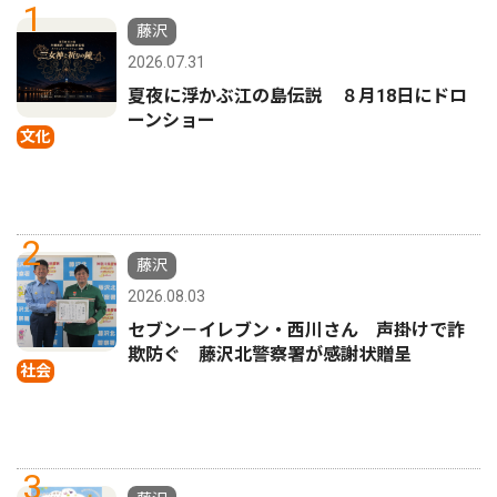
1
藤沢
2026.07.31
夏夜に浮かぶ江の島伝説 ８月18日にドロ
ーンショー
文化
2
藤沢
2026.08.03
セブン－イレブン・西川さん 声掛けで詐
欺防ぐ 藤沢北警察署が感謝状贈呈
社会
3