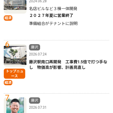
2024.06.28
名店ビルなど３棟一体開発
２０２７年夏に営業終了
経済
準備組合がテナントに説明
6
藤沢
2026.07.24
藤沢駅南口再開発 工事費1.5倍で打つ手な
し 物価高が影響、計画見直し
トップニュ
ース
経済
7
藤沢
2026.07.31