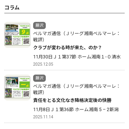
コラム
藤沢
ベルマガ通信（Ｊリーグ湘南ベルマーレ：
戦評）
クラブが変わる時が来た、のか？
11月30日Ｊ１第37節 ホーム湘南１-０清水
2025.12.05
藤沢
ベルマガ通信（Ｊリーグ湘南ベルマーレ：
戦評）
責任をとる文化なき降格決定後の快勝
11月8日Ｊ１第36節 ホーム湘南 5 – 2新潟
2025.11.14