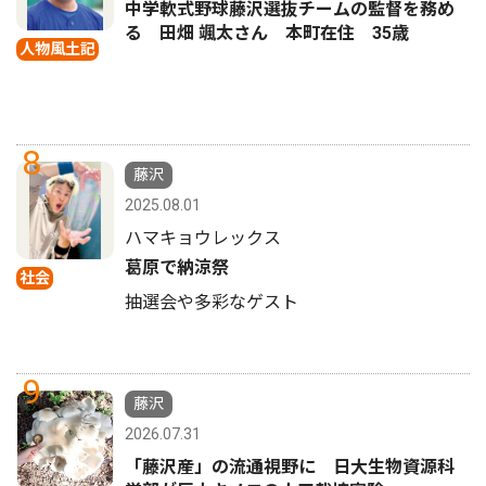
中学軟式野球藤沢選抜チームの監督を務め
る 田畑 颯太さん 本町在住 35歳
人物風土記
8
藤沢
2025.08.01
ハマキョウレックス
葛原で納涼祭
社会
抽選会や多彩なゲスト
9
藤沢
2026.07.31
「藤沢産」の流通視野に 日大生物資源科