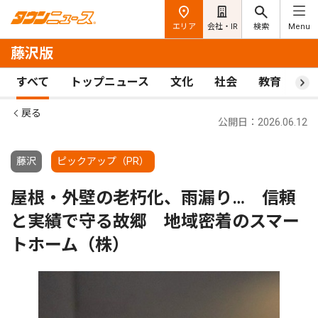
エリア
会社・IR
検索
Menu
藤沢版
すべて
トップニュース
文化
社会
教育
ス
戻る
公開日：2026.06.12
藤沢
ピックアップ（PR）
屋根・外壁の老朽化、雨漏り… 信頼
と実績で守る故郷 地域密着のスマー
トホーム（株）