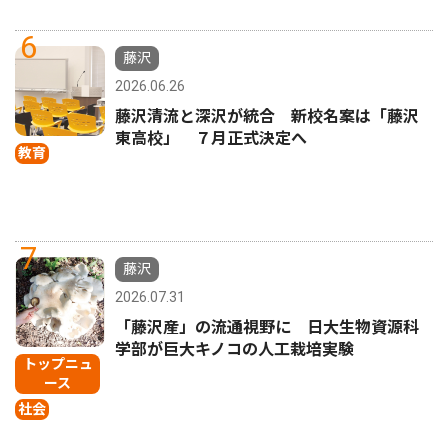
6
藤沢
2026.06.26
藤沢清流と深沢が統合 新校名案は「藤沢
東高校」 ７月正式決定へ
教育
7
藤沢
2026.07.31
「藤沢産」の流通視野に 日大生物資源科
学部が巨大キノコの人工栽培実験
トップニュ
ース
社会