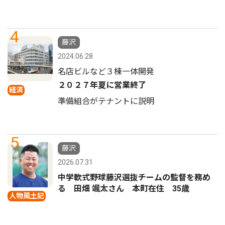
4
藤沢
2024.06.28
名店ビルなど３棟一体開発
２０２７年夏に営業終了
経済
準備組合がテナントに説明
5
藤沢
2026.07.31
中学軟式野球藤沢選抜チームの監督を務め
る 田畑 颯太さん 本町在住 35歳
人物風土記