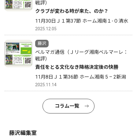
戦評）
クラブが変わる時が来た、のか？
11月30日Ｊ１第37節 ホーム湘南１-０清水
2025.12.05
藤沢
ベルマガ通信（Ｊリーグ湘南ベルマーレ：
戦評）
責任をとる文化なき降格決定後の快勝
11月8日Ｊ１第36節 ホーム湘南 5 – 2新潟
2025.11.14
コラム一覧
藤沢編集室