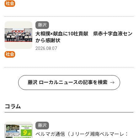
社会
藤沢
大相撲×献血に10社貢献 県赤十字血液セン
から感謝状
2026.08.07
社会
藤沢 ローカルニュースの記事を検索
コラム
藤沢
ベルマガ通信（Ｊリーグ湘南ベルマーレ：