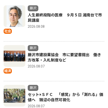
藤沢
人生最終段階の医療 ９月５日 湘南台で市
民講座
2026.08.08
社会
藤沢
藤沢市建設業協会 市に要望書提出 働き
方改革・入札制度など
2026.08.07
経済
藤沢
セット×ＳＦＣ 「感覚」から「測れる」価
値へ 鵠沼の自然可視化
2026.08.07