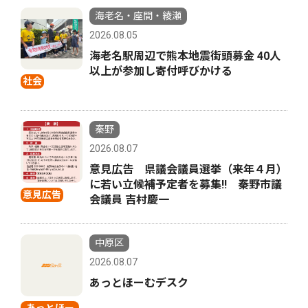
海老名・座間・綾瀬
2026.08.05
海老名駅周辺で熊本地震街頭募金 40人
以上が参加し寄付呼びかける
社会
秦野
2026.08.07
意見広告 県議会議員選挙（来年４月）
に若い立候補予定者を募集‼ 秦野市議
意見広告
会議員 吉村慶一
中原区
2026.08.07
あっとほーむデスク