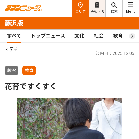
エリア
会社・IR
検索
Menu
藤沢版
すべて
トップニュース
文化
社会
教育
ス
戻る
公開日：2025.12.05
藤沢
教育
花育ですくすく