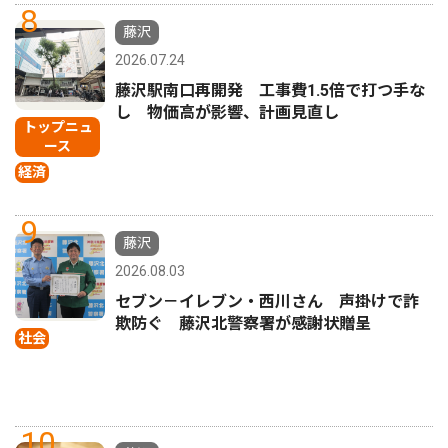
8
藤沢
2026.07.24
藤沢駅南口再開発 工事費1.5倍で打つ手な
し 物価高が影響、計画見直し
トップニュ
ース
経済
9
藤沢
2026.08.03
セブン－イレブン・西川さん 声掛けで詐
欺防ぐ 藤沢北警察署が感謝状贈呈
社会
10