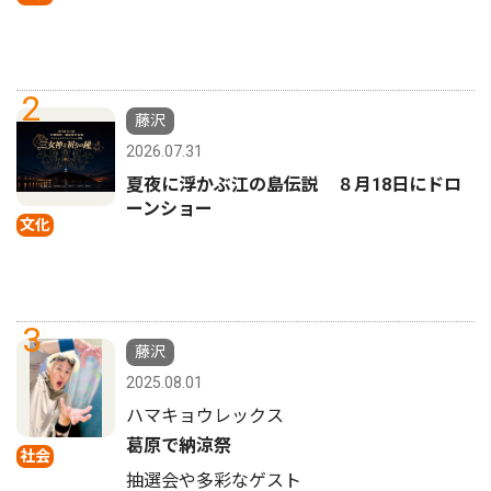
2
藤沢
2026.07.31
夏夜に浮かぶ江の島伝説 ８月18日にドロ
ーンショー
文化
3
藤沢
2025.08.01
ハマキョウレックス
葛原で納涼祭
社会
抽選会や多彩なゲスト