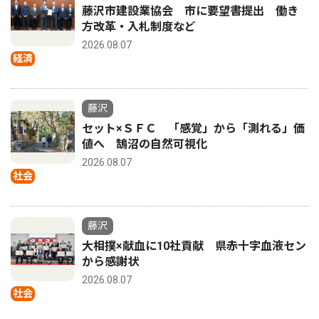
藤沢市建設業協会 市に要望書提出 働き
方改革・入札制度など
2026.08.07
経済
藤沢
セット×ＳＦＣ 「感覚」から「測れる」価
値へ 鵠沼の自然可視化
2026.08.07
社会
藤沢
大相撲×献血に10社貢献 県赤十字血液セン
から感謝状
2026.08.07
社会