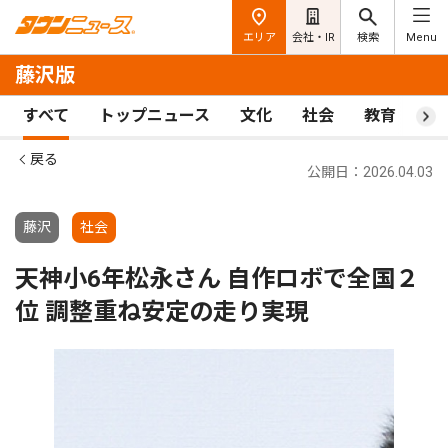
エリア
会社・IR
検索
Menu
藤沢版
すべて
トップニュース
文化
社会
教育
ス
戻る
公開日：2026.04.03
藤沢
社会
天神小6年松永さん 自作ロボで全国２
位 調整重ね安定の走り実現