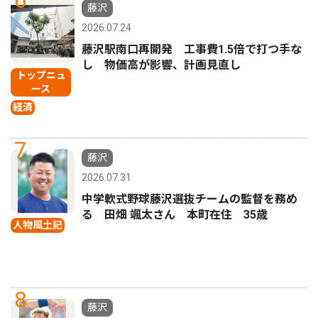
6
藤沢
2026.07.24
藤沢駅南口再開発 工事費1.5倍で打つ手な
し 物価高が影響、計画見直し
トップニュ
ース
経済
7
藤沢
2026.07.31
中学軟式野球藤沢選抜チームの監督を務め
る 田畑 颯太さん 本町在住 35歳
人物風土記
8
藤沢