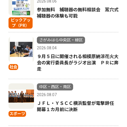
2026.08.06
参加無料 補聴器の無料相談会 耳穴式
補聴器の体験も可能
ピックアッ
プ（PR）
さがみはら中央区・緑区
2026.08.04
９月５日に開催される相模原納涼花火大
会の実行委員長がラジオ出演 ＰＲに奔
社会
走
中区・西区・南区
2026.08.07
ＪＦＬ・ＹＳＣＣ横浜監督が電撃辞任
開幕１カ月前に決断
スポーツ