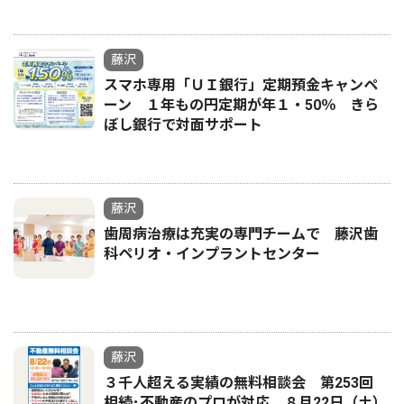
藤沢
スマホ専用「ＵＩ銀行」定期預金キャンペ
ーン １年もの円定期が年１・50％ きら
ぼし銀行で対面サポート
藤沢
歯周病治療は充実の専門チームで 藤沢歯
科ペリオ・インプラントセンター
藤沢
３千人超える実績の無料相談会 第253回
相続･不動産のプロが対応 ８月22日（土）