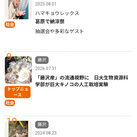
2025.08.01
ハマキョウレックス
葛原で納涼祭
社会
抽選会や多彩なゲスト
9
藤沢
2026.07.31
「藤沢産」の流通視野に 日大生物資源科
学部が巨大キノコの人工栽培実験
トップニュ
ース
社会
10
藤沢
2024.08.23