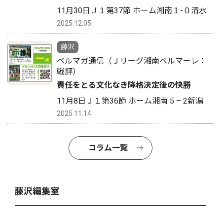
11月30日Ｊ１第37節 ホーム湘南１-０清水
2025.12.05
藤沢
ベルマガ通信（Ｊリーグ湘南ベルマーレ：
戦評）
責任をとる文化なき降格決定後の快勝
11月8日Ｊ１第36節 ホーム湘南 5 – 2新潟
2025.11.14
コラム一覧
藤沢編集室