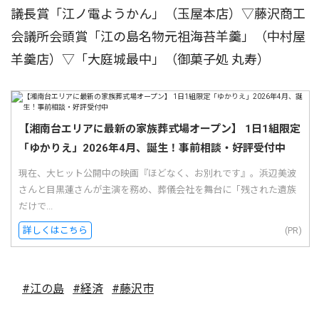
議長賞「江ノ電ようかん」（玉屋本店）▽藤沢商工
会議所会頭賞「江の島名物元祖海苔羊羹」（中村屋
羊羹店）▽「大庭城最中」（御菓子処 丸寿）
【湘南台エリアに最新の家族葬式場オープン】 1日1組限定
「ゆかりえ」2026年4月、誕生！事前相談・好評受付中
現在、大ヒット公開中の映画『ほどなく、お別れです』。浜辺美波
さんと目黒蓮さんが主演を務め、葬儀会社を舞台に「残された遺族
だけで...
詳しくはこちら
(PR)
#江の島
#経済
#藤沢市