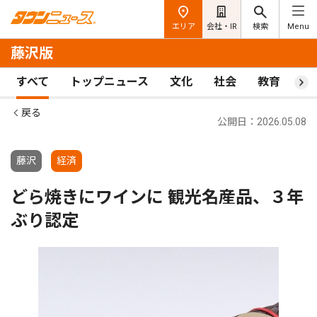
エリア
会社・IR
検索
Menu
藤沢版
すべて
トップニュース
文化
社会
教育
ス
戻る
公開日：2026.05.08
藤沢
経済
どら焼きにワインに 観光名産品、３年
ぶり認定