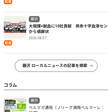
社会
藤沢
大相撲×献血に10社貢献 県赤十字血液セン
から感謝状
2026.08.07
社会
藤沢 ローカルニュースの記事を検索
コラム
藤沢
ベルマガ通信（Ｊリーグ湘南ベルマーレ：