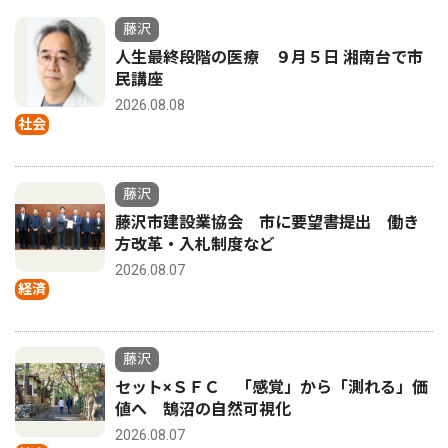
藤沢
人生最終段階の医療 ９月５日 湘南台で市
民講座
2026.08.08
社会
藤沢
藤沢市建設業協会 市に要望書提出 働き
方改革・入札制度など
2026.08.07
経済
藤沢
セット×ＳＦＣ 「感覚」から「測れる」価
値へ 鵠沼の自然可視化
2026.08.07