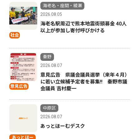
海老名・座間・綾瀬
2026.08.05
海老名駅周辺で熊本地震街頭募金 40人
以上が参加し寄付呼びかける
社会
秦野
2026.08.07
意見広告 県議会議員選挙（来年４月）
に若い立候補予定者を募集‼ 秦野市議
意見広告
会議員 吉村慶一
中原区
2026.08.07
あっとほーむデスク
あっとほー