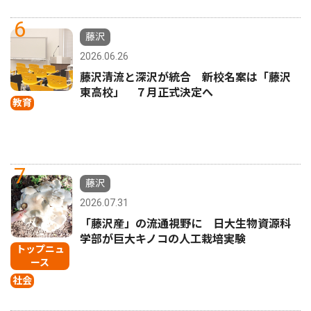
6
藤沢
2026.06.26
藤沢清流と深沢が統合 新校名案は「藤沢
東高校」 ７月正式決定へ
教育
7
藤沢
2026.07.31
「藤沢産」の流通視野に 日大生物資源科
学部が巨大キノコの人工栽培実験
トップニュ
ース
社会