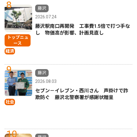
8
藤沢
2026.07.24
藤沢駅南口再開発 工事費1.5倍で打つ手な
し 物価高が影響、計画見直し
トップニュ
ース
経済
9
藤沢
2026.08.03
セブン－イレブン・西川さん 声掛けで詐
欺防ぐ 藤沢北警察署が感謝状贈呈
社会
10