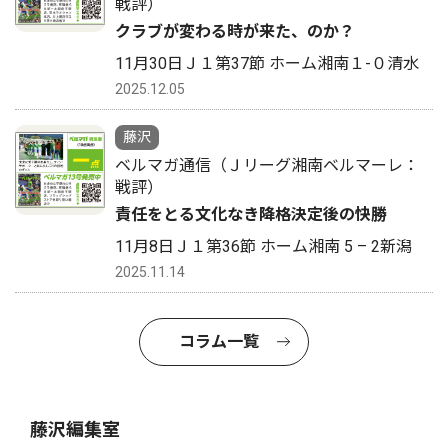
戦評）
クラブが変わる時が来た、のか？
11月30日Ｊ１第37節 ホーム湘南１-０清水
2025.12.05
藤沢
ベルマガ通信（Ｊリーグ湘南ベルマーレ：
戦評）
責任をとる文化なき降格決定後の快勝
11月8日Ｊ１第36節 ホーム湘南 5 – 2新潟
2025.11.14
コラム一覧
藤沢編集室