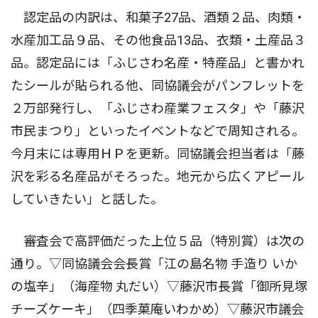
認定品の内訳は、和菓子27品、酒類２品、肉類・
水産加工品９品、その他食品13品、衣類・土産品３
品。認定品には「ふじさわ名産・特産品」と書かれ
たシールが貼られる他、同協議会がパンフレットを
２万部発行し、「ふじさわ産業フェスタ」や「藤沢
市民まつり」といったイベントなどで周知される。
今月末には専用ＨＰを更新。同協議会担当者は「藤
沢を彩る名産品がそろった。地元から広くアピール
していきたい」と話した。
審査会で高評価だった上位５品（特別賞）は次の
通り。▽同協議会会長賞「江の島名物 手造り いか
の塩辛」（海産物 丸だい）▽藤沢市長賞「御所見塚
チーズケーキ」（四季菓庵いわかめ）▽藤沢市議会