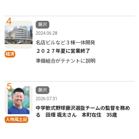
4
藤沢
2024.06.28
名店ビルなど３棟一体開発
２０２７年夏に営業終了
経済
準備組合がテナントに説明
5
藤沢
2026.07.31
中学軟式野球藤沢選抜チームの監督を務め
る 田畑 颯太さん 本町在住 35歳
人物風土記