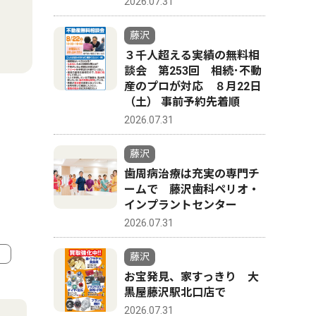
2026.07.31
藤沢
３千人超える実績の無料相
談会 第253回 相続･不動
産のプロが対応 ８月22日
（土） 事前予約先着順
2026.07.31
藤沢
歯周病治療は充実の専門チ
ームで 藤沢歯科ペリオ・
インプラントセンター
2026.07.31
藤沢
お宝発見、家すっきり 大
4
5
黒屋藤沢駅北口店で
2026.07.31