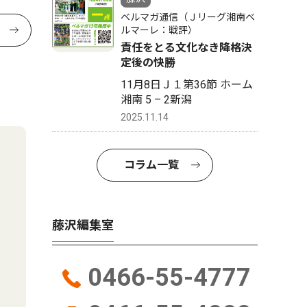
ベルマガ通信（Ｊリーグ湘南ベ
ルマーレ：戦評）
責任をとる文化なき降格決
定後の快勝
11月8日Ｊ１第36節 ホーム
湘南 5 – 2新潟
2025.11.14
コラム一覧
藤沢編集室
0466-55-4777