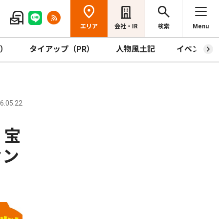
エリア
会社・IR
検索
Menu
R）
タイアップ（PR）
人物風土記
イベント
.05.22
・宝
セン