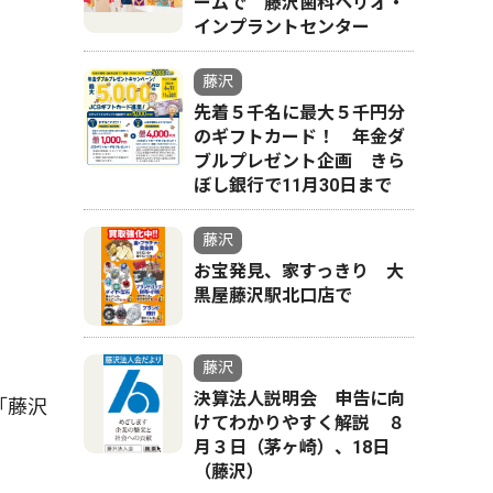
ームで 藤沢歯科ペリオ・
インプラントセンター
藤沢
先着５千名に最大５千円分
のギフトカード！ 年金ダ
ブルプレゼント企画 きら
ぼし銀行で11月30日まで
藤沢
お宝発見、家すっきり 大
黒屋藤沢駅北口店で
藤沢
決算法人説明会 申告に向
「藤沢
けてわかりやすく解説 ８
月３日（茅ヶ崎）、18日
（藤沢）