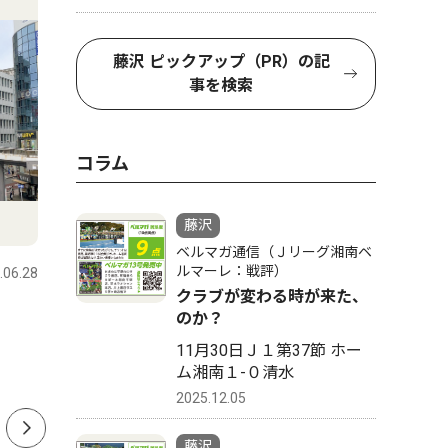
藤沢 ピックアップ（PR）の記
事を検索
コラム
文化
トップニ
藤沢
ベルマガ通信（Ｊリーグ湘南ベ
ルマーレ：戦評）
.06.28
藤沢
2026.07.29
藤沢
クラブが変わる時が来た、
発酵食品と盆踊り ８月５日
藤沢駅南
のか？
江の島で祭り
倍で打つ
11月30日Ｊ１第37節 ホー
ム湘南１-０清水
響、計画
2025.12.05
藤沢