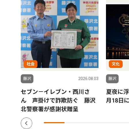
社会
文化
6.07.31
藤沢
2026.08.03
藤沢
ーム
セブン－イレブン・西川さ
夏夜に浮
颯太さ
ん 声掛けで詐欺防ぐ 藤沢
月18日
北警察署が感謝状贈呈