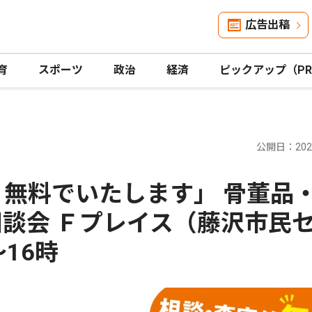
広告出稿
育
スポーツ
政治
経済
ピックアップ（P
公開日：2026
 無料でいたします」 骨董品
相談会 Ｆプレイス（藤沢市民
16時