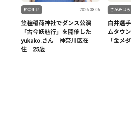
神奈川区
2026.08.06
さがみはら
笠䅣稲荷神社でダンス公演
白井選手
「古今妖魅行」を開催した
ムタウ
yukako.さん 神奈川区在
「金メダ
住 25歳