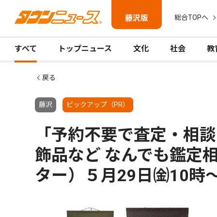
藤沢版
総合TOPへ
すべて
トップニュース
文化
社会
教
戻る
藤沢
ピックアップ（PR）
「予約不要で査定・相談
飾品など なんでも鑑定
ター）５月29日㈮10時～