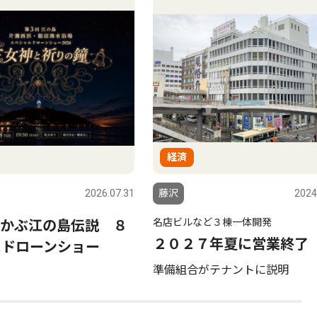
経済
2026.07.31
藤沢
2024
名店ビルなど３棟一体開発
かぶ江の島伝説 ８
２０２７年夏に営業終了
にドローンショー
準備組合がテナントに説明