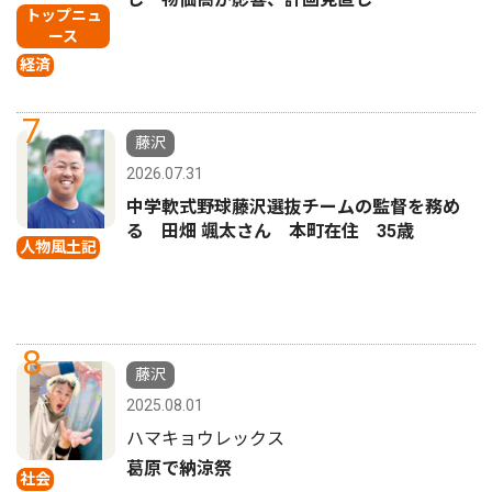
トップニュ
ース
経済
7
藤沢
2026.07.31
中学軟式野球藤沢選抜チームの監督を務め
る 田畑 颯太さん 本町在住 35歳
人物風土記
8
藤沢
2025.08.01
ハマキョウレックス
葛原で納涼祭
社会