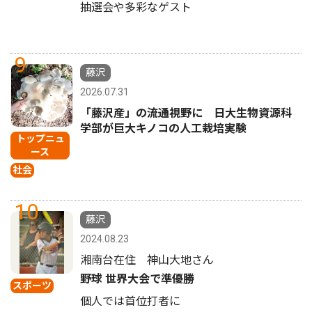
抽選会や多彩なゲスト
9
藤沢
2026.07.31
「藤沢産」の流通視野に 日大生物資源科
学部が巨大キノコの人工栽培実験
トップニュ
ース
社会
10
藤沢
2024.08.23
湘南台在住 神山大地さん
野球 世界大会で準優勝
スポーツ
個人では首位打者に