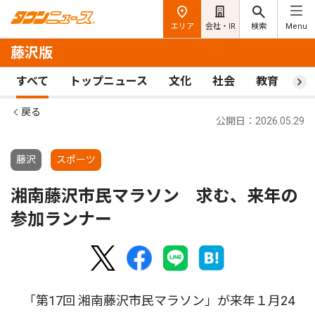
エリア
会社・IR
検索
Menu
藤沢版
すべて
トップニュース
文化
社会
教育
ス
戻る
公開日：2026.05.29
藤沢
スポーツ
湘南藤沢市民マラソン 求む、来年の
参加ランナー
「第17回 湘南藤沢市民マラソン」が来年１月24