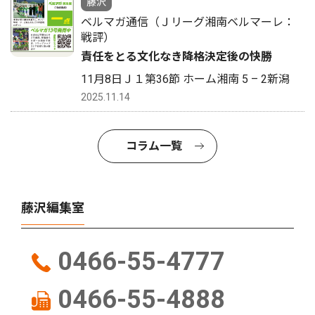
藤沢
ベルマガ通信（Ｊリーグ湘南ベルマーレ：
戦評）
責任をとる文化なき降格決定後の快勝
11月8日Ｊ１第36節 ホーム湘南 5 – 2新潟
2025.11.14
コラム一覧
藤沢編集室
0466-55-4777
0466-55-4888