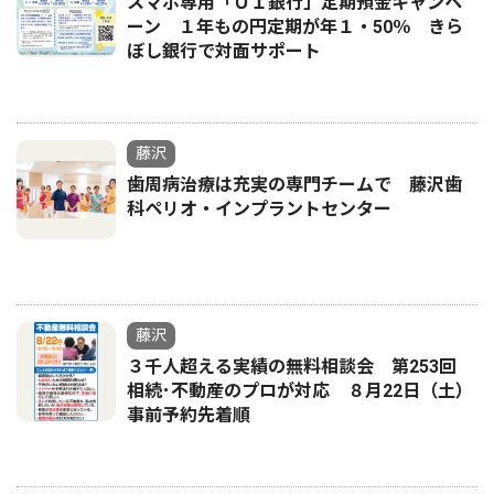
スマホ専用「ＵＩ銀行」定期預金キャンペ
ーン １年もの円定期が年１・50％ きら
ぼし銀行で対面サポート
藤沢
歯周病治療は充実の専門チームで 藤沢歯
科ペリオ・インプラントセンター
藤沢
３千人超える実績の無料相談会 第253回
相続･不動産のプロが対応 ８月22日（土）
事前予約先着順