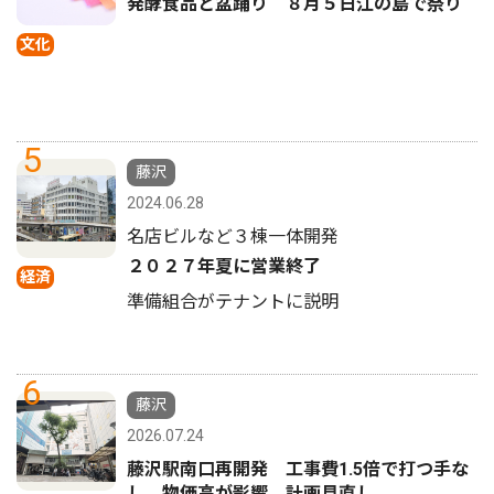
発酵食品と盆踊り ８月５日江の島で祭り
文化
5
藤沢
2024.06.28
名店ビルなど３棟一体開発
２０２７年夏に営業終了
経済
準備組合がテナントに説明
6
藤沢
2026.07.24
藤沢駅南口再開発 工事費1.5倍で打つ手な
し 物価高が影響、計画見直し