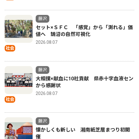
藤沢
セット×ＳＦＣ 「感覚」から「測れる」価
値へ 鵠沼の自然可視化
2026.08.07
社会
藤沢
大相撲×献血に10社貢献 県赤十字血液セン
から感謝状
2026.08.07
社会
藤沢
懐かしくも新しい 湘南紙芝居まつり初開
催