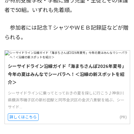
が特別支援学校・学級に通う児童・生徒とその保護
者で50組。いずれも先着順。
参加者には記念ＴシャツやＷＥＢ記録証などが贈
られる。
シーサイドライン沿線ガイド「海まちさんぽ2026年夏号」
今年の夏はみんなでシーパラへ！＜沿線の新スポットを紹
介＞
シーサイドラインに乗ってとっておきの夏を探しに行こう♪神奈川
県横浜市磯子区の新杉田駅と同市金沢区の金沢八景駅を結ぶ、シー
サイド...
詳しくはこちら
(PR)