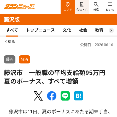
エリア
会社・IR
検索
Menu
藤沢版
すべて
トップニュース
文化
社会
教育
ス
戻る
公開日：2026.06.16
藤沢
経済
藤沢市 一般職の平均支給額95万円
夏のボーナス、すべて増額
藤沢市は11日、夏のボーナスにあたる期末手当、