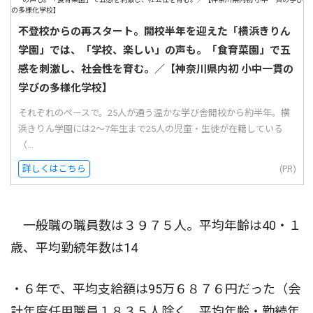
不登校からの再スタート。開校半年を迎えた「横浜きりん
学園」では、「学校、楽しい」の声も。「食育菜園」で五
感を刺激し、社会性を育む。／【神奈川県内初 小中一貫の
学びの多様化学校】
それぞれのペースで。25人が通う温かな学び舎開校から約半年。横
浜きりん学園には2〜7年生まで25人の児童・生徒が在籍している
（...
詳しくはこちら
(PR)
一般職の職員数は３９７５人。平均年齢は40・１
歳、平均勤続年数は14
・６年で、平均支給額は95万６８７６円だった（会
計年度任用職員１８３５人除く、平均年齢・勤続年