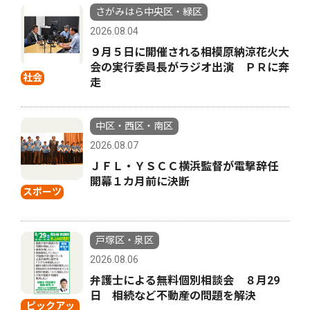
さがみはら中央区・緑区
2026.08.04
９月５日に開催される相模原納涼花火大
会の実行委員長がラジオ出演 ＰＲに奔
社会
走
中区・西区・南区
2026.08.07
ＪＦＬ・ＹＳＣＣ横浜監督が電撃辞任
開幕１カ月前に決断
スポーツ
戸塚区・泉区
2026.08.06
弁護士による無料個別相談会 ８月29
日 相続など不動産の問題を解決
ピックアッ