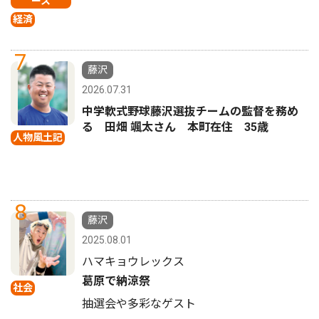
ース
経済
7
藤沢
2026.07.31
中学軟式野球藤沢選抜チームの監督を務め
る 田畑 颯太さん 本町在住 35歳
人物風土記
8
藤沢
2025.08.01
ハマキョウレックス
葛原で納涼祭
社会
抽選会や多彩なゲスト