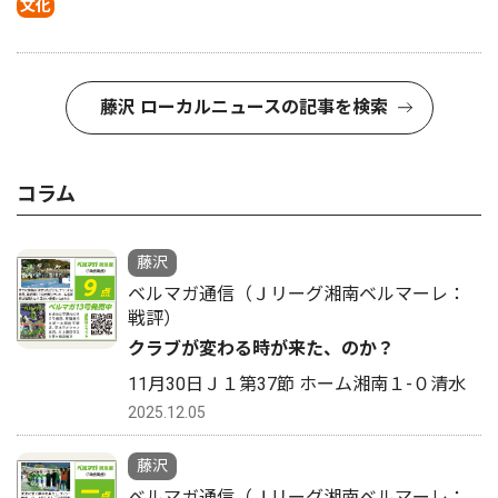
文化
藤沢 ローカルニュースの記事を検索
コラム
藤沢
ベルマガ通信（Ｊリーグ湘南ベルマーレ：
戦評）
クラブが変わる時が来た、のか？
11月30日Ｊ１第37節 ホーム湘南１-０清水
2025.12.05
藤沢
ベルマガ通信（Ｊリーグ湘南ベルマーレ：