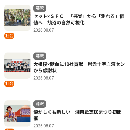
藤沢
セット×ＳＦＣ 「感覚」から「測れる」価
値へ 鵠沼の自然可視化
2026.08.07
社会
藤沢
大相撲×献血に10社貢献 県赤十字血液セン
から感謝状
2026.08.07
社会
藤沢
懐かしくも新しい 湘南紙芝居まつり初開
催
2026.08.07