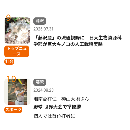
9
藤沢
2026.07.31
「藤沢産」の流通視野に 日大生物資源科
学部が巨大キノコの人工栽培実験
トップニュ
ース
社会
10
藤沢
2024.08.23
湘南台在住 神山大地さん
野球 世界大会で準優勝
スポーツ
個人では首位打者に