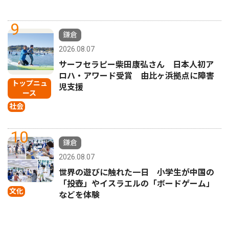
9
鎌倉
2026.08.07
サーフセラピー柴田康弘さん 日本人初ア
ロハ・アワード受賞 由比ヶ浜拠点に障害
トップニュ
児支援
ース
社会
10
鎌倉
2026.08.07
世界の遊びに触れた一日 小学生が中国の
「投壺」やイスラエルの「ボードゲーム」
文化
などを体験