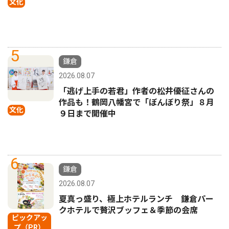
文化
5
鎌倉
2026.08.07
「逃げ上手の若君」作者の松井優征さんの
作品も！鶴岡八幡宮で「ぼんぼり祭」８月
文化
９日まで開催中
6
鎌倉
2026.08.07
夏真っ盛り、極上ホテルランチ 鎌倉パー
クホテルで贅沢ブッフェ＆季節の会席
ピックアッ
プ（PR）