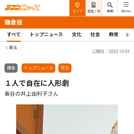
エリア
会社・IR
検索
Menu
鎌倉版
すべて
トップニュース
文化
社会
教育
ス
戻る
公開日：2025.10.03
鎌倉
トップニュース
文化
１人で自在に人形劇
長谷の井上由利子さん