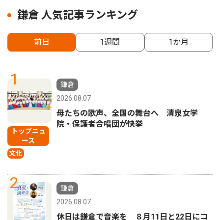
鎌倉 人気記事ランキング
前日
1週間
1か月
1
鎌倉
2026.08.07
母たちの歌声、全国の舞台へ 清泉女学
院・保護者合唱団が快挙
トップニュ
ース
文化
2
鎌倉
2026.08.07
休日は鎌倉で音楽を ８月11日と22日にコ