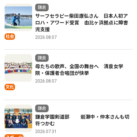
鎌倉
サーフセラピー柴田康弘さん 日本人初ア
ロハ・アワード受賞 由比ヶ浜拠点に障害
児支援
社会
2026.08.07
鎌倉
母たちの歌声、全国の舞台へ 清泉女学
院・保護者合唱団が快挙
2026.08.07
文化
鎌倉
鎌倉学園剣道部 岩瀬中・仲本さんも切
符つかむ
2026.07.31