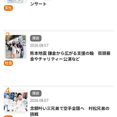
ンサート
文化
3
鎌倉
2026.08.07
熊本地震 鎌倉から広がる支援の輪 街頭募
金やチャリティー公演など
社会
4
鎌倉
2026.08.07
念願叶い三兄弟で空手全国へ 村松兄弟の
挑戦