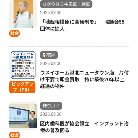
さがみはら中央区・緑区
2026.08.06
「地裁相模原に合議制を」 協議会55
団体に拡大
社会
都筑区
2026.08.06
ウスイホーム港北ニュータウン店 片付
け不要で即金買取 特に築後20年以上
ピックアッ
経過の物件
プ（PR）
神奈川区
2026.08.06
区内歯科医が協会設立 インプラント治
療の普及図る
社会