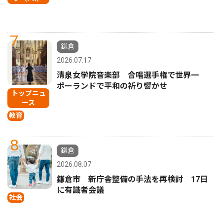
7
鎌倉
2026.07.17
清泉女学院音楽部 合唱選手権で世界一
ポーランドで平和の祈り響かせ
トップニュ
ース
教育
8
鎌倉
2026.08.07
鎌倉市 新庁舎整備の手法を再検討 17日
に有識者会議
社会