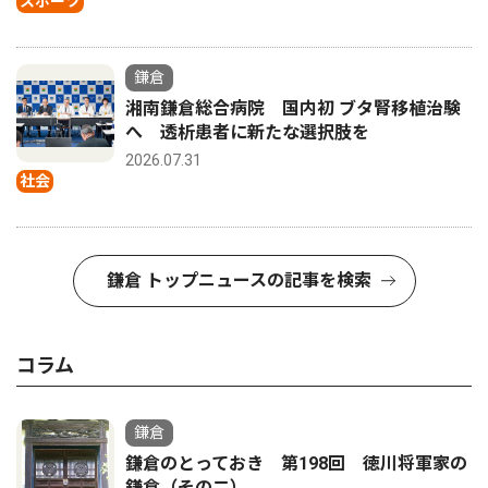
スポーツ
鎌倉
湘南鎌倉総合病院 国内初 ブタ腎移植治験
へ 透析患者に新たな選択肢を
2026.07.31
社会
鎌倉 トップニュースの記事を検索
コラム
鎌倉
鎌倉のとっておき 第198回 徳川将軍家の
鎌倉（その二）