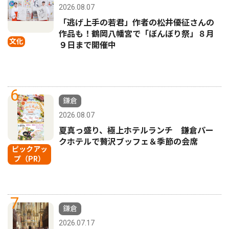
2026.08.07
「逃げ上手の若君」作者の松井優征さんの
作品も！鶴岡八幡宮で「ぼんぼり祭」８月
文化
９日まで開催中
6
鎌倉
2026.08.07
夏真っ盛り、極上ホテルランチ 鎌倉パー
クホテルで贅沢ブッフェ＆季節の会席
ピックアッ
プ（PR）
7
鎌倉
2026.07.17