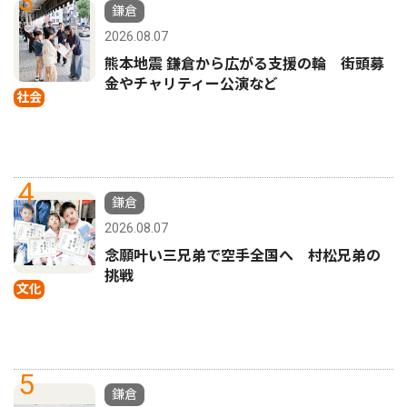
3
鎌倉
2026.08.07
熊本地震 鎌倉から広がる支援の輪 街頭募
金やチャリティー公演など
社会
4
鎌倉
2026.08.07
念願叶い三兄弟で空手全国へ 村松兄弟の
挑戦
文化
5
鎌倉