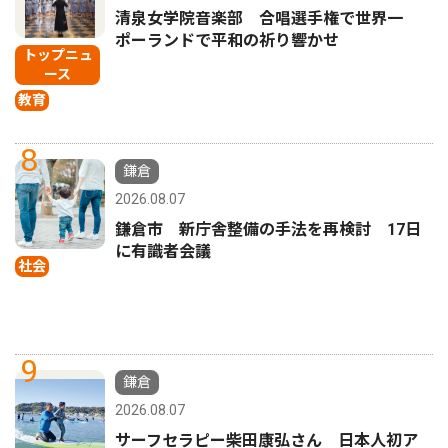
清泉女学院音楽部 合唱選手権で世界一
ポーランドで平和の祈り響かせ
トップニュ
ース
教育
8
鎌倉
2026.08.07
鎌倉市 新庁舎整備の手法を再検討 17日
に有識者会議
社会
9
鎌倉
2026.08.07
サーフセラピー柴田康弘さん 日本人初ア