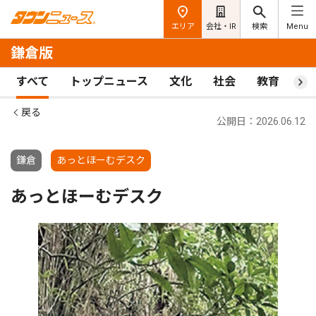
エリア
会社・IR
検索
Menu
鎌倉版
すべて
トップニュース
文化
社会
教育
ス
戻る
公開日：2026.06.12
鎌倉
あっとほーむデスク
あっとほーむデスク