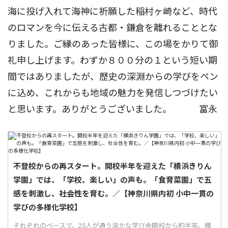
海に投げ入れて海神に祈願した稲村ヶ崎など、時代
のロマンを今に伝える古都・鎌倉を離れることとな
りました。ご縁のあった皆様に、この場をかりて御
礼申し上げます。わずか８００分の１という短い期
間ではありましたが、歴史の深淵からの学びをペン
に込め、これからも地域の魅力を発信しつづけたい
と思います。ありがとうございました。 富永
不登校からの再スタート。開校半年を迎えた「横浜きりん
学園」では、「学校、楽しい」の声も。「食育菜園」で五
感を刺激し、社会性を育む。／【神奈川県内初 小中一貫の
学びの多様化学校】
それぞれのペースで。25人が通う温かな学び舎開校から約半年。横