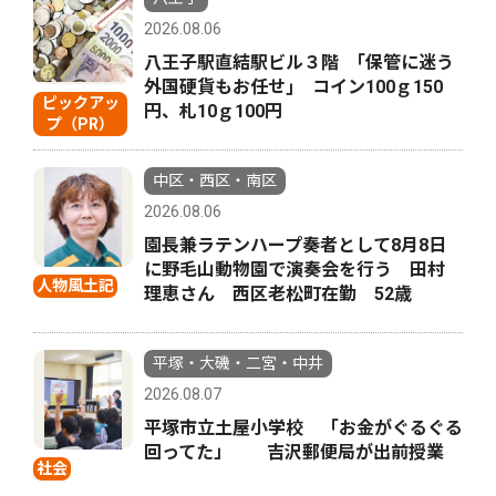
2026.08.06
八王子駅直結駅ビル３階 ｢保管に迷う
外国硬貨もお任せ｣ コイン100ｇ150
ピックアッ
円、札10ｇ100円
プ（PR）
中区・西区・南区
2026.08.06
園長兼ラテンハープ奏者として8月8日
に野毛山動物園で演奏会を行う 田村
人物風土記
理恵さん 西区老松町在勤 52歳
平塚・大磯・二宮・中井
2026.08.07
平塚市立土屋小学校 「お金がぐるぐる
回ってた」 吉沢郵便局が出前授業
社会