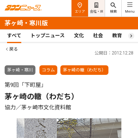
エリア
会社・IR
検索
Menu
茅ヶ崎・寒川版
すべて
トップニュース
文化
社会
教育
ス
戻る
公開日：2012.12.28
茅ヶ崎・寒川
コラム
茅ヶ崎の轍（わだち）
第9回「下町屋」
茅ヶ崎の轍（わだち）
協力／茅ヶ崎市文化資料館