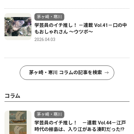
茅ヶ崎・寒川
学芸員のイチ推し！ －連載 Vol.41－口の中
もおしゃれさん ～ウツボ～
2026.04.03
茅ヶ崎・寒川 コラムの記事を検索
コラム
茅ヶ崎・寒川
学芸員のイチ推し！ －連載 Vol.44－江戸
時代の柳島は、入り江がある湊町だった!?