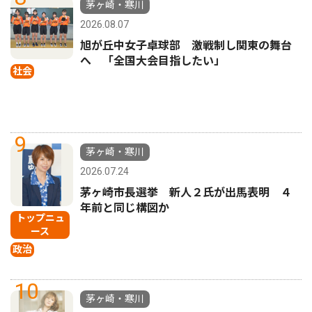
茅ヶ崎・寒川
2026.08.07
旭が丘中女子卓球部 激戦制し関東の舞台
へ 「全国大会目指したい」
社会
9
茅ヶ崎・寒川
2026.07.24
茅ヶ崎市長選挙 新人２氏が出馬表明 ４
年前と同じ構図か
トップニュ
ース
政治
10
茅ヶ崎・寒川