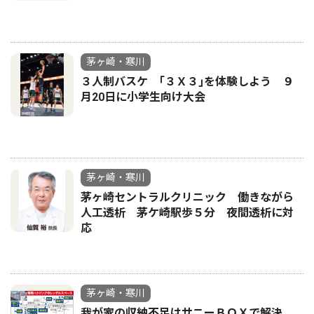
茅ヶ崎・寒川
３人制バスケ ｢３Ｘ３｣を体験しよう ９
月20日に小学生向け大会
茅ヶ崎・寒川
茅ヶ崎セントラルクリニック 働きながら
人工透析 茅ケ崎駅歩５分 夜間透析に対
応
茅ヶ崎・寒川
我が家の収納不足はサニーＢＯＸで解決