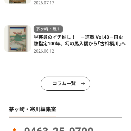
2026.07.17
茅ヶ崎・寒川
学芸員のイチ推し！ －連載 Vol.43－国史
跡指定100年、幻の馬入橋から｢古相模川｣へ
2026.06.12
コラム一覧
茅ヶ崎・寒川編集室