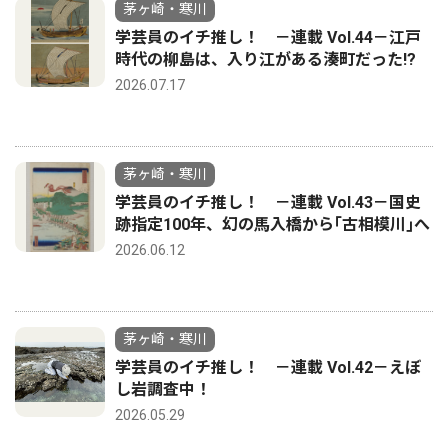
茅ヶ崎・寒川
学芸員のイチ推し！ －連載 Vol.44－江戸
時代の柳島は、入り江がある湊町だった!?
2026.07.17
茅ヶ崎・寒川
学芸員のイチ推し！ －連載 Vol.43－国史
跡指定100年、幻の馬入橋から｢古相模川｣へ
2026.06.12
茅ヶ崎・寒川
学芸員のイチ推し！ －連載 Vol.42－えぼ
し岩調査中！
2026.05.29