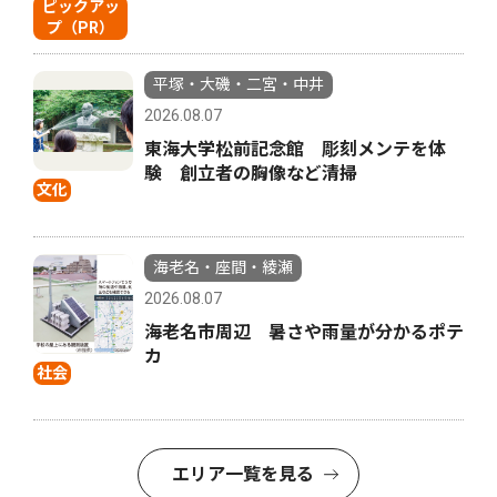
ピックアッ
プ（PR）
平塚・大磯・二宮・中井
2026.08.07
東海大学松前記念館 彫刻メンテを体
験 創立者の胸像など清掃
文化
海老名・座間・綾瀬
2026.08.07
海老名市周辺 暑さや雨量が分かるポテ
カ
社会
エリア一覧を見る