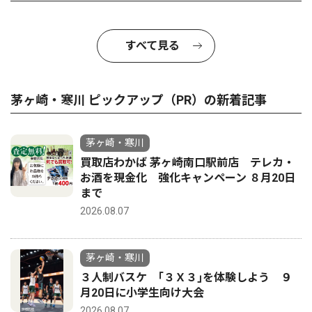
すべて見る
茅ヶ崎・寒川 ピックアップ（PR）の新着記事
茅ヶ崎・寒川
買取店わかば 茅ヶ崎南口駅前店 テレカ・
お酒を現金化 強化キャンペーン ８月20日
まで
2026.08.07
茅ヶ崎・寒川
３人制バスケ ｢３Ｘ３｣を体験しよう ９
月20日に小学生向け大会
2026.08.07