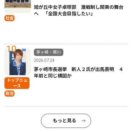
旭が丘中女子卓球部 激戦制し関東の舞台
へ 「全国大会目指したい」
社会
10
茅ヶ崎・寒川
2026.07.24
茅ヶ崎市長選挙 新人２氏が出馬表明 ４
年前と同じ構図か
トップニュ
ース
政治
もっと見る