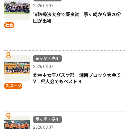
2026.08.07
消防操法大会で優良賞 茅ヶ崎から第20分
団が出場
社会
8
茅ヶ崎・寒川
2026.08.07
松林中女子バスケ部 湘南ブロック大会で
Ⅴ 県大会でもベスト８
スポーツ
9
茅ヶ崎・寒川
2026.08.07