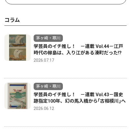
コラム
茅ヶ崎・寒川
学芸員のイチ推し！ －連載 Vol.44－江戸
時代の柳島は、入り江がある湊町だった!?
2026.07.17
茅ヶ崎・寒川
学芸員のイチ推し！ －連載 Vol.43－国史
跡指定100年、幻の馬入橋から｢古相模川｣へ
2026.06.12