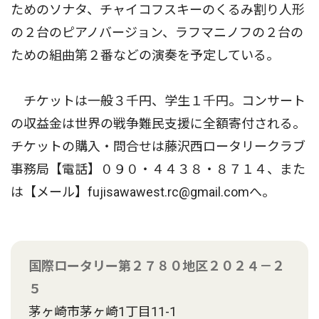
ためのソナタ、チャイコフスキーのくるみ割り人形
の２台のピアノバージョン、ラフマニノフの２台の
ための組曲第２番などの演奏を予定している。
チケットは一般３千円、学生１千円。コンサート
の収益金は世界の戦争難民支援に全額寄付される。
チケットの購入・問合せは藤沢西ロータリークラブ
事務局【電話】０９０・４４３８・８７１４、また
は【メール】fujisawawest.rc@gmail.comへ。
国際ロータリー第２７８０地区２０２４－２
５
茅ヶ崎市茅ヶ崎1丁目11-1