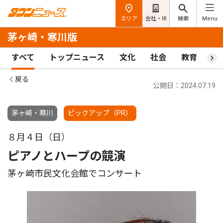
エリア
会社・IR
検索
Menu
茅ヶ崎・寒川版
すべて
トップニュース
文化
社会
教育
ス
戻る
公開日：2024.07.19
茅ヶ崎・寒川
ピックアップ（PR）
８月４日（日）
ピアノとハープの競演
茅ヶ崎市民文化会館でコンサート