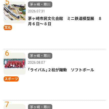
5
茅ヶ崎・寒川
2026.07.31
茅ヶ崎市民文化会館 ミニ鉄道模型展 ８
月６日〜８日
文化
6
茅ヶ崎・寒川
2026.08.07
｢ライバル｣２校が躍動 ソフトボール
スポーツ
7
茅ヶ崎・寒川