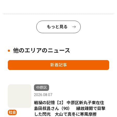
もっと見る
他のエリアのニュース
新着記事
中原区
2026.08.07
戦禍の記憶【2】 中原区新丸子東在住
島田叔昌さん（90） 縁故疎開で目撃
社会
した閃光 大山で真冬に寒風摩擦