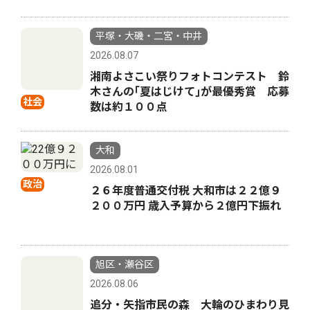
平塚・大磯・二宮・中井
2026.08.07
湘南よさこい祭りフォトコンテスト 鈴
木さんの｢夏はじけて｣が最優秀賞 応募
社会
数は約１００点
大和
2026.08.01
政治
２６年度普通交付税 大和市は２２億９
２００万円 歳入予算から２億円下振れ
旭区・瀬谷区
2026.08.06
追分・矢指市民の森 大輪のひまわり見