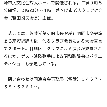
崎市民文化会館大ホールで開催される。午後０時５
分開場、０時30分〜４時。茅ヶ崎市老人クラブ連合
会（鶴田國夫会長）主催。
式典では、佐藤光茅ヶ崎市長や岸正明同市議会議
長ら来賓祝辞の後、代表クラブ会長による大会宣言
でスタート。各地区、クラブによる演芸が披露され
るほか、ゲスト演歌歌手による昭和歌謡曲のバラエ
ティショーも予定している。
問い合わせは同連合会事務局【電話】０４６７・
５８・５２８１へ。