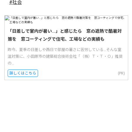
#社会
「日差しで室内が暑い…」と感じたら 窓の遮熱で酷暑対
策を 窓コーティングで住宅、工場などの実績も
昨今、夏季の日差しや西日で部屋の暑さに苦労している...そんな室
温対策に、小田原市の建築総合技術会社「（株）Ｔ・Ｔ・Ｏ」推奨
の...
詳しくはこちら
(PR)