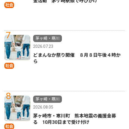
金活動 茅ケ崎駅頭で呼びかけ
社会
7
茅ヶ崎・寒川
2026.07.23
どまんなか祭り開催 ８月８日午後４時か
ら
社会
8
茅ヶ崎・寒川
2026.08.05
茅ヶ崎市・寒川町 熊本地震の義援金募
る 10月30日まで受け付け
社会