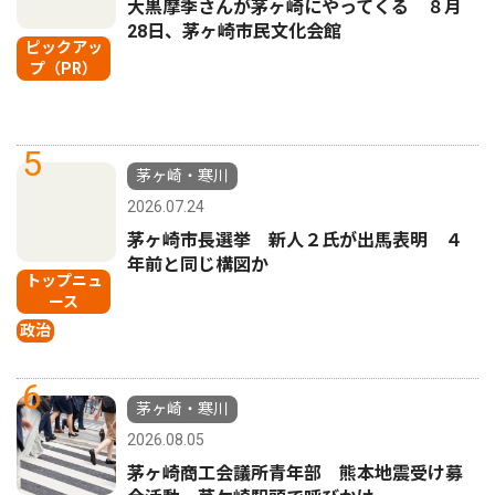
大黒摩季さんが茅ヶ崎にやってくる ８月
28日、茅ヶ崎市民文化会館
ピックアッ
プ（PR）
5
茅ヶ崎・寒川
2026.07.24
茅ヶ崎市長選挙 新人２氏が出馬表明 ４
年前と同じ構図か
トップニュ
ース
政治
6
茅ヶ崎・寒川
2026.08.05
茅ヶ崎商工会議所青年部 熊本地震受け募