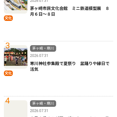
2026.07.31
茅ヶ崎市民文化会館 ミニ鉄道模型展 ８
月６日〜８日
文化
3
茅ヶ崎・寒川
2026.07.31
寒川神社参集殿で夏祭り 盆踊りや縁日で
活気
文化
4
茅ヶ崎・寒川
2026.07.31