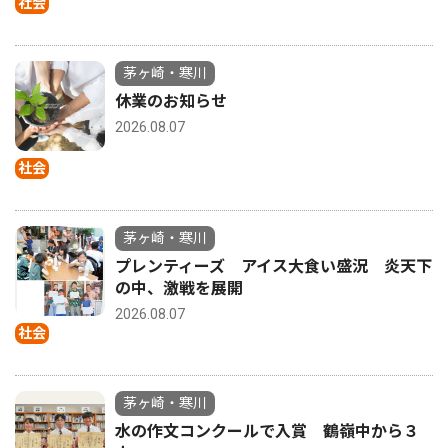
社会
茅ヶ崎・寒川
休業のお知らせ
2026.08.07
社会
茅ヶ崎・寒川
プレンティーズ アイス大食い盛況 炎天下
の中、激戦を展開
2026.08.07
社会
茅ヶ崎・寒川
水の作文コンクールで入賞 鶴嶺中から３