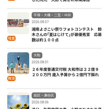
平塚・大磯・二宮・中井
2026.08.07
湘南よさこい祭りフォトコンテスト 鈴
木さんの｢夏はじけて｣が最優秀賞 応募
社会
数は約１００点
大和
2026.08.01
２６年度普通交付税 大和市は２２億９
２００万円 歳入予算から２億円下振れ
政治
旭区・瀬谷区
2026.08.06