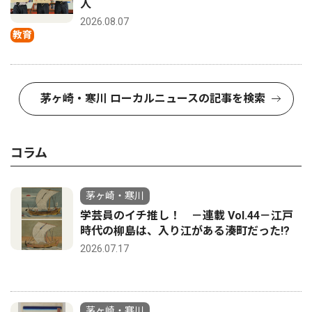
人
2026.08.07
教育
茅ヶ崎・寒川 ローカルニュースの記事を検索
コラム
茅ヶ崎・寒川
学芸員のイチ推し！ －連載 Vol.44－江戸
時代の柳島は、入り江がある湊町だった!?
2026.07.17
茅ヶ崎・寒川