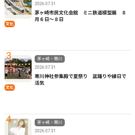
2026.07.31
茅ヶ崎市民文化会館 ミニ鉄道模型展 ８
月６日〜８日
文化
3
茅ヶ崎・寒川
2026.07.31
寒川神社参集殿で夏祭り 盆踊りや縁日で
活気
文化
4
茅ヶ崎・寒川
2026.07.31