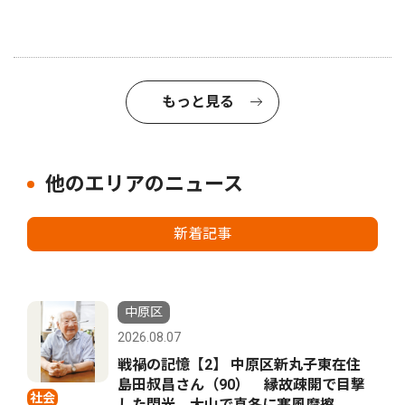
もっと見る
他のエリアのニュース
新着記事
中原区
2026.08.07
戦禍の記憶【2】 中原区新丸子東在住
島田叔昌さん（90） 縁故疎開で目撃
社会
した閃光 大山で真冬に寒風摩擦