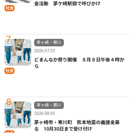
金活動 茅ケ崎駅頭で呼びかけ
社会
7
茅ヶ崎・寒川
2026.07.23
どまんなか祭り開催 ８月８日午後４時か
ら
社会
8
茅ヶ崎・寒川
2026.08.05
茅ヶ崎市・寒川町 熊本地震の義援金募
る 10月30日まで受け付け