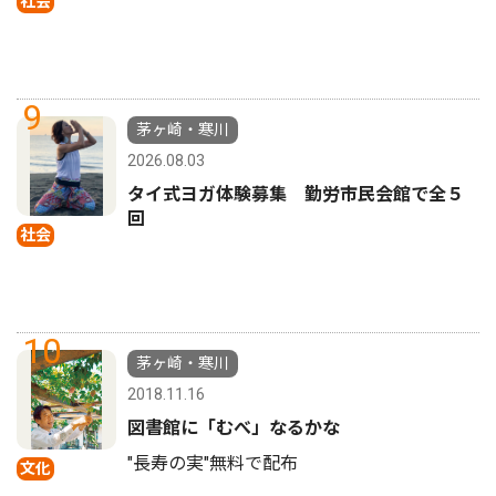
社会
9
茅ヶ崎・寒川
2026.08.03
タイ式ヨガ体験募集 勤労市民会館で全５
回
社会
10
茅ヶ崎・寒川
2018.11.16
図書館に「むべ」なるかな
"長寿の実"無料で配布
文化