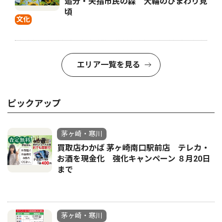
追分・矢指市民の森 大輪のひまわり見
頃
文化
エリア一覧を見る
ピックアップ
茅ヶ崎・寒川
買取店わかば 茅ヶ崎南口駅前店 テレカ・
お酒を現金化 強化キャンペーン ８月20日
まで
茅ヶ崎・寒川