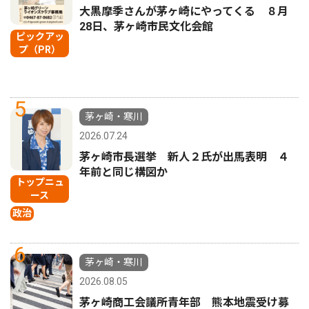
大黒摩季さんが茅ヶ崎にやってくる ８月
28日、茅ヶ崎市民文化会館
ピックアッ
プ（PR）
5
茅ヶ崎・寒川
2026.07.24
茅ヶ崎市長選挙 新人２氏が出馬表明 ４
年前と同じ構図か
トップニュ
ース
政治
6
茅ヶ崎・寒川
2026.08.05
茅ヶ崎商工会議所青年部 熊本地震受け募