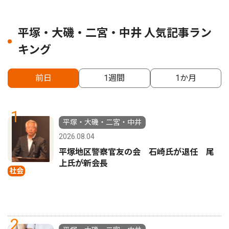
平塚・大磯・二宮・中井 人気記事ラン
キング
前日
1週間
1か月
1
平塚・大磯・二宮・中井
2026.08.04
平塚地区警察官友の会 石崎氏が退任 尾
上氏が新会長
社会
2