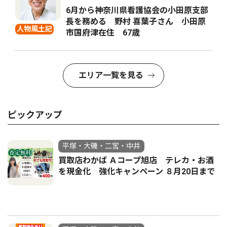
6月から神奈川県看護協会の小田原支部
長を務める 野村 喜葉子さん 小田原
人物風土記
市国府津在住 67歳
エリア一覧を見る
ピックアップ
平塚・大磯・二宮・中井
買取店わかば Ａコープ旭店 テレカ・お酒
を現金化 強化キャンペーン ８月20日まで