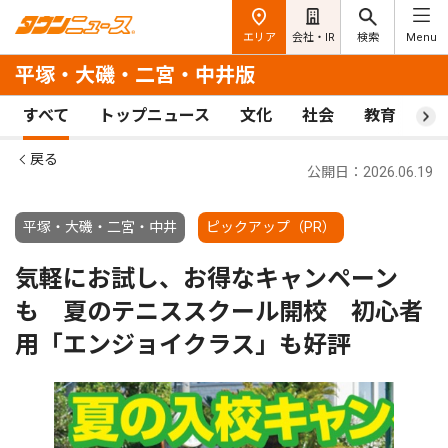
エリア
会社・IR
検索
Menu
平塚・大磯・二宮・中井版
すべて
トップニュース
文化
社会
教育
ス
戻る
公開日：2026.06.19
平塚・大磯・二宮・中井
ピックアップ（PR）
気軽にお試し、お得なキャンペーン
も 夏のテニススクール開校 初心者
用「エンジョイクラス」も好評