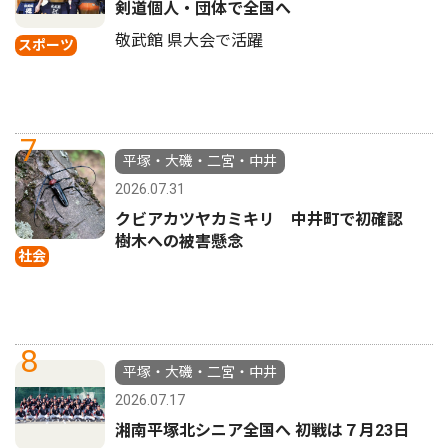
剣道個人・団体で全国へ
敬武館 県大会で活躍
スポーツ
7
平塚・大磯・二宮・中井
2026.07.31
クビアカツヤカミキリ 中井町で初確認
樹木への被害懸念
社会
8
平塚・大磯・二宮・中井
2026.07.17
湘南平塚北シニア全国へ 初戦は７月23日