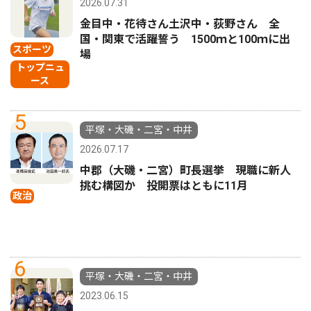
2026.07.31
金目中・花待さん土沢中・荻野さん 全
国・関東で活躍誓う 1500ｍと100ｍに出
スポーツ
場
トップニュ
ース
5
平塚・大磯・二宮・中井
2026.07.17
中郡（大磯・二宮）町長選挙 現職に新人
挑む構図か 投開票はともに11月
政治
6
平塚・大磯・二宮・中井
2023.06.15