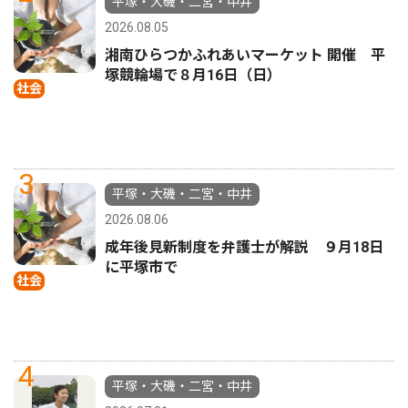
平塚・大磯・二宮・中井
2026.08.05
湘南ひらつかふれあいマーケット 開催 平
塚競輪場で８月16日（日）
社会
3
平塚・大磯・二宮・中井
2026.08.06
成年後見新制度を弁護士が解説 ９月18日
に平塚市で
社会
4
平塚・大磯・二宮・中井