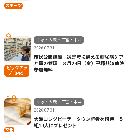
スポーツ
9
平塚・大磯・二宮・中井
2026.07.31
市民公開講座 災害時に備える糖尿病ケア
と薬の管理 ８月28日（金）平塚共済病院
ピックアッ
参加無料
プ（PR）
10
平塚・大磯・二宮・中井
2026.07.31
大磯ロングビーチ タウン読者を招待 ５
組10人にプレゼント
文化