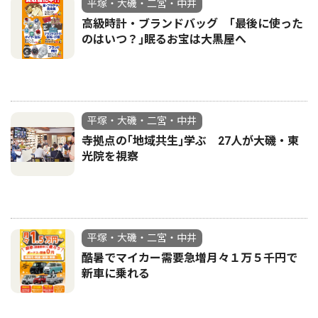
平塚・大磯・二宮・中井
高級時計・ブランドバッグ ｢最後に使った
のはいつ？｣眠るお宝は大黒屋へ
平塚・大磯・二宮・中井
寺拠点の｢地域共生｣学ぶ 27人が大磯・東
光院を視察
平塚・大磯・二宮・中井
酷暑でマイカー需要急増月々１万５千円で
新車に乗れる