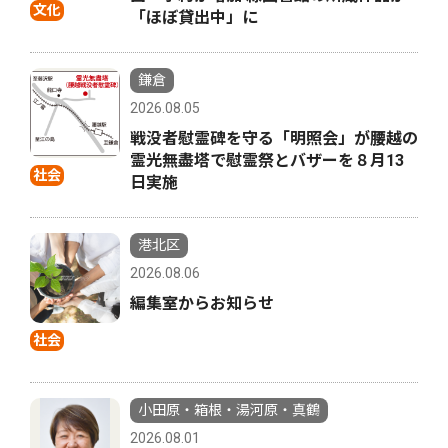
文化
「ほぼ貸出中」に
鎌倉
2026.08.05
戦没者慰霊碑を守る「明照会」が腰越の
霊光無盡塔で慰霊祭とバザーを８月13
社会
日実施
港北区
2026.08.06
編集室からお知らせ
社会
小田原・箱根・湯河原・真鶴
2026.08.01