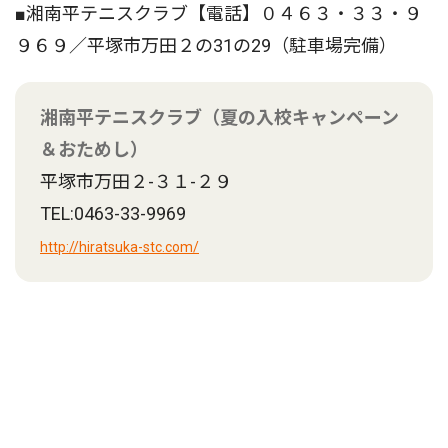
■湘南平テニスクラブ【電話】０４６３・３３・９
９６９／平塚市万田２の31の29（駐車場完備）
湘南平テニスクラブ（夏の入校キャンペーン
＆おためし）
平塚市万田２-３１-２９
TEL:0463-33-9969
http://hiratsuka-stc.com/