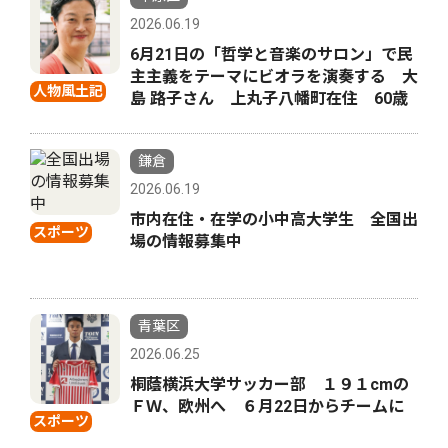
2026.06.19
6月21日の「哲学と音楽のサロン」で民
主主義をテーマにビオラを演奏する 大
人物風土記
島 路子さん 上丸子八幡町在住 60歳
鎌倉
2026.06.19
市内在住・在学の小中高大学生 全国出
スポーツ
場の情報募集中
青葉区
2026.06.25
桐蔭横浜大学サッカー部 １９１cmの
ＦＷ、欧州へ ６月22日からチームに
スポーツ