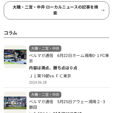
大磯・二宮・中井 ローカルニュースの記事を検
索
コラム
大磯・二宮・中井
ベルマガ通信 6月22日ホーム湘南0-１FC東
京
内容は満点、勝ち点は０点
Ｊ１第19節vs ＦＣ東京
2024.06.28
大磯・二宮・中井
ベルマガ通信 5月25日アウェー湘南２-３
磐田