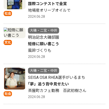
国際コンテストで金賞
地場産オリーブオイルで
社会
2024.06.28
大磯・二宮・中井
明治記念大磯邸園
文化
短冊に願い書こう
風鈴づくりも
2024.06.28
大磯・二宮・中井
SEISA OSA RHEA選手がいるまち
｢夢」追う背中見せたい
茶屋町カフェ勤務 百武初樹さん
社会
2024.06.28