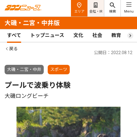
エリア
会社・IR
検索
Menu
大磯・二宮・中井版
すべて
トップニュース
文化
社会
教育
ス
戻る
公開日：2022.08.12
大磯・二宮・中井
スポーツ
プールで波乗り体験
大磯ロングビーチ