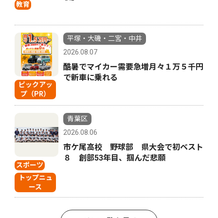
教育
平塚・大磯・二宮・中井
2026.08.07
酷暑でマイカー需要急増月々１万５千円
で新車に乗れる
ピックアッ
プ（PR）
青葉区
2026.08.06
市ケ尾高校 野球部 県大会で初ベスト
８ 創部53年目、掴んだ悲願
スポーツ
トップニュ
ース