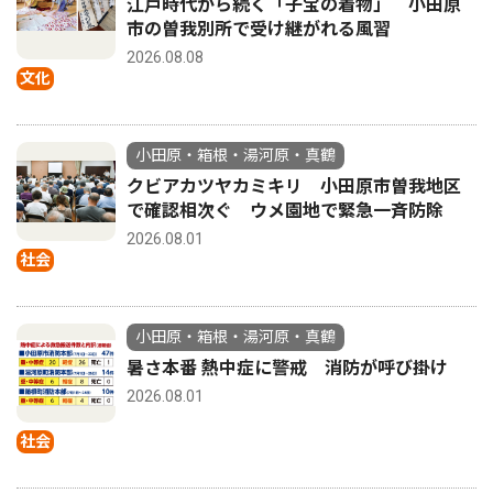
江戸時代から続く「子宝の着物」 小田原
市の曽我別所で受け継がれる風習
2026.08.08
文化
小田原・箱根・湯河原・真鶴
クビアカツヤカミキリ 小田原市曽我地区
で確認相次ぐ ウメ園地で緊急一斉防除
2026.08.01
社会
小田原・箱根・湯河原・真鶴
暑さ本番 熱中症に警戒 消防が呼び掛け
2026.08.01
社会