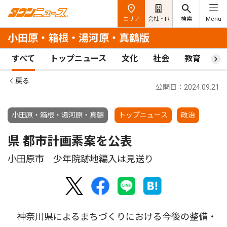
エリア
会社・IR
検索
Menu
小田原・箱根・湯河原・真鶴版
すべて
トップニュース
文化
社会
教育
ス
戻る
公開日：2024.09.21
小田原・箱根・湯河原・真鶴
トップニュース
政治
県 都市計画素案を公表
小田原市 少年院跡地編入は見送り
神奈川県によるまちづくりにおける今後の整備・