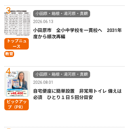
3
小田原・箱根・湯河原・真鶴
2026.06.13
小田原市 全小中学校を一貫校へ 2031年
度から順次再編
トップニュ
ース
教育
4
小田原・箱根・湯河原・真鶴
2026.08.01
自宅便座に簡単設置 非常用トイレ 備えは
必須 ひとり１日５回分目安
ピックアッ
プ（PR）