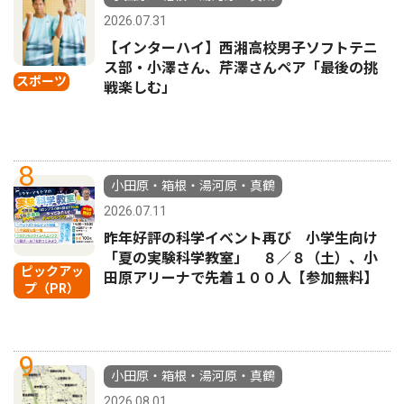
2026.07.31
【インターハイ】西湘高校男子ソフトテニ
ス部・小澤さん、芹澤さんペア「最後の挑
スポーツ
戦楽しむ」
8
小田原・箱根・湯河原・真鶴
2026.07.11
昨年好評の科学イベント再び 小学生向け
「夏の実験科学教室」 ８／８（土）、小
ピックアッ
田原アリーナで先着１００人【参加無料】
プ（PR）
9
小田原・箱根・湯河原・真鶴
2026.08.01