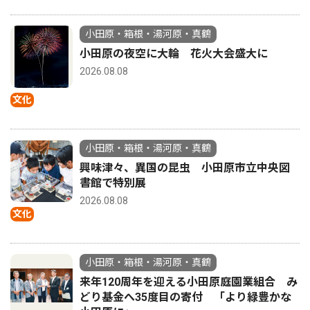
小田原・箱根・湯河原・真鶴
小田原の夜空に大輪 花火大会盛大に
2026.08.08
文化
小田原・箱根・湯河原・真鶴
興味津々、異国の昆虫 小田原市立中央図
書館で特別展
2026.08.08
文化
小田原・箱根・湯河原・真鶴
来年120周年を迎える小田原庭園業組合 み
どり基金へ35度目の寄付 「より緑豊かな