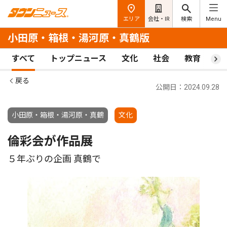
エリア
会社・IR
検索
Menu
小田原・箱根・湯河原・真鶴版
すべて
トップニュース
文化
社会
教育
ス
戻る
公開日：2024.09.28
小田原・箱根・湯河原・真鶴
文化
倫彩会が作品展
５年ぶりの企画 真鶴で