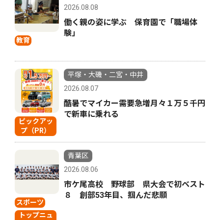
2026.08.08
働く親の姿に学ぶ 保育園で「職場体
験」
教育
平塚・大磯・二宮・中井
2026.08.07
酷暑でマイカー需要急増月々１万５千円
で新車に乗れる
ピックアッ
プ（PR）
青葉区
2026.08.06
市ケ尾高校 野球部 県大会で初ベスト
８ 創部53年目、掴んだ悲願
スポーツ
トップニュ