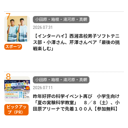
7
小田原・箱根・湯河原・真鶴
2026.07.31
【インターハイ】西湘高校男子ソフトテニ
ス部・小澤さん、芹澤さんペア「最後の挑
スポーツ
戦楽しむ」
8
小田原・箱根・湯河原・真鶴
2026.07.11
昨年好評の科学イベント再び 小学生向け
「夏の実験科学教室」 ８／８（土）、小
ピックアッ
田原アリーナで先着１００人【参加無料】
プ（PR）