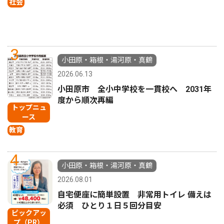
社会
3
小田原・箱根・湯河原・真鶴
2026.06.13
小田原市 全小中学校を一貫校へ 2031年
度から順次再編
トップニュ
ース
教育
4
小田原・箱根・湯河原・真鶴
2026.08.01
自宅便座に簡単設置 非常用トイレ 備えは
必須 ひとり１日５回分目安
ピックアッ
プ（PR）