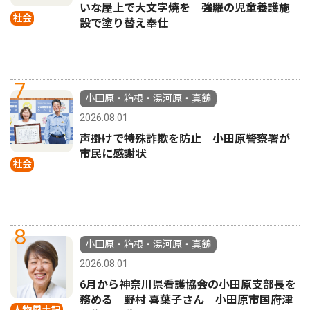
いな屋上で大文字焼を 強羅の児童養護施
社会
設で塗り替え奉仕
7
小田原・箱根・湯河原・真鶴
2026.08.01
声掛けで特殊詐欺を防止 小田原警察署が
市民に感謝状
社会
8
小田原・箱根・湯河原・真鶴
2026.08.01
6月から神奈川県看護協会の小田原支部長を
務める 野村 喜葉子さん 小田原市国府津