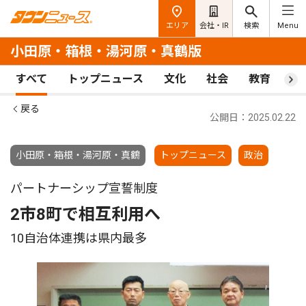
エリア
会社・IR
検索
Menu
小田原・箱根・湯河原・真鶴版
すべて
トップニュース
文化
社会
教育
ス
戻る
公開日：2025.02.22
小田原・箱根・湯河原・真鶴
トップニュース
政治
パートナーシップ宣誓制度
2市8町で相互利用へ
10自治体連携は県内最多