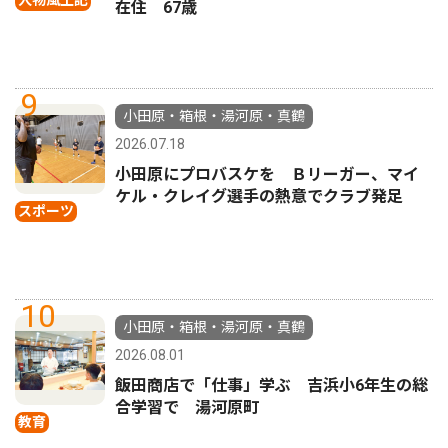
人物風土記
在住 67歳
9
小田原・箱根・湯河原・真鶴
2026.07.18
小田原にプロバスケを Ｂリーガー、マイ
ケル・クレイグ選手の熱意でクラブ発足
スポーツ
10
小田原・箱根・湯河原・真鶴
2026.08.01
飯田商店で「仕事」学ぶ 吉浜小6年生の総
合学習で 湯河原町
教育