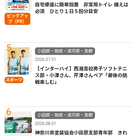
自宅便座に簡単設置 非常用トイレ 備えは
必須 ひとり１日５回分目安
ピックアッ
プ（PR）
5
小田原・箱根・湯河原・真鶴
2026.07.31
【インターハイ】西湘高校男子ソフトテニ
ス部・小澤さん、芹澤さんペア「最後の挑
スポーツ
戦楽しむ」
6
小田原・箱根・湯河原・真鶴
2026.08.01
神奈川県塗装協会小田原支部青年部 きれ