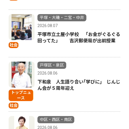
平塚・大磯・二宮・中井
2026.08.07
平塚市立土屋小学校 「お金がぐるぐる
回ってた」 吉沢郵便局が出前授業
社会
戸塚区・泉区
2026.08.06
下和泉 人生語り合い｢学びに｣ じんじ
ん会が５周年迎え
トップニュ
ース
社会
中区・西区・南区
2026.08.06