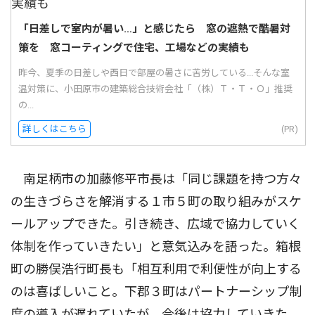
「日差しで室内が暑い…」と感じたら 窓の遮熱で酷暑対
策を 窓コーティングで住宅、工場などの実績も
昨今、夏季の日差しや西日で部屋の暑さに苦労している...そんな室
温対策に、小田原市の建築総合技術会社「（株）Ｔ・Ｔ・Ｏ」推奨
の...
詳しくはこちら
(PR)
南足柄市の加藤修平市長は「同じ課題を持つ方々
の生きづらさを解消する１市５町の取り組みがスケ
ールアップできた。引き続き、広域で協力していく
体制を作っていきたい」と意気込みを語った。箱根
町の勝俣浩行町長も「相互利用で利便性が向上する
のは喜ばしいこと。下郡３町はパートナーシップ制
度の導入が遅れていたが、今後は協力していきた