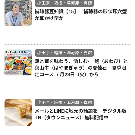
小田原・箱根・湯河原・真鶴
補聴器豆知識【15】 補聴器の形状耳穴型
か耳かけ型か
小田原・箱根・湯河原・真鶴
涼と贅を味わう、愉しむ- 鮑（あわび）と
葉山牛（はやまぎゅう）の夏懐石 夏季限
定コース ７月28日（火）から
小田原・箱根・湯河原・真鶴
メールとLINEに地元の話題を デジタル版
TN（タウンニュース）無料配信中