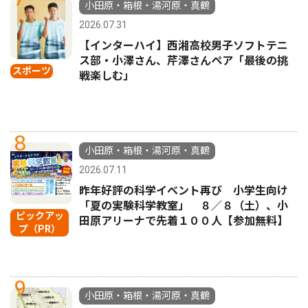
小田原・箱根・湯河原・真鶴
2026.07.31
【インターハイ】西湘高校男子ソフトテニ
ス部・小澤さん、芹澤さんペア「最後の挑
スポーツ
戦楽しむ」
8
小田原・箱根・湯河原・真鶴
2026.07.11
昨年好評の科学イベント再び 小学生向け
「夏の実験科学教室」 ８／８（土）、小
ピックアッ
田原アリーナで先着１００人【参加無料】
プ（PR）
9
小田原・箱根・湯河原・真鶴