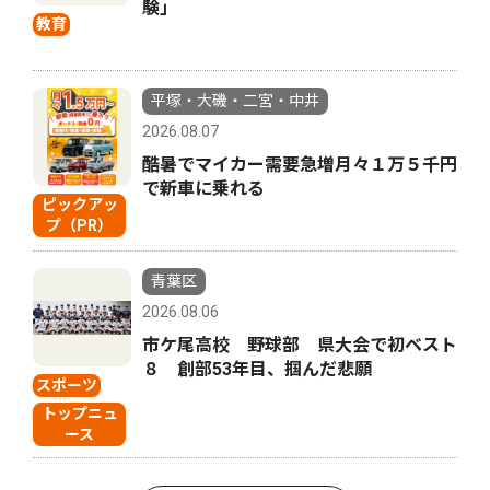
験」
教育
平塚・大磯・二宮・中井
2026.08.07
酷暑でマイカー需要急増月々１万５千円
で新車に乗れる
ピックアッ
プ（PR）
青葉区
2026.08.06
市ケ尾高校 野球部 県大会で初ベスト
８ 創部53年目、掴んだ悲願
スポーツ
トップニュ
ース