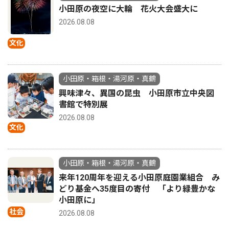
小田原の夜空に大輪 花火大会盛大に
2026.08.08
文化
小田原・箱根・湯河原・真鶴
興味津々、異国の昆虫 小田原市立中央図
書館で特別展
2026.08.08
文化
小田原・箱根・湯河原・真鶴
来年120周年を迎える小田原庭園業組合 み
どり基金へ35度目の寄付 「より緑豊かな
小田原に」
社会
2026.08.08