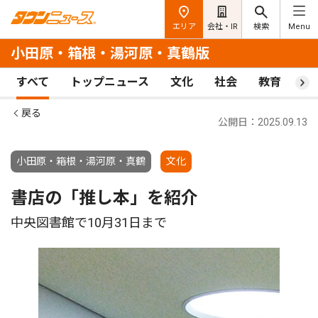
エリア
会社・IR
検索
Menu
小田原・箱根・湯河原・真鶴版
すべて
トップニュース
文化
社会
教育
ス
戻る
公開日：2025.09.13
小田原・箱根・湯河原・真鶴
文化
書店の「推し本」を紹介
中央図書館で10月31日まで