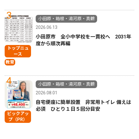
3
小田原・箱根・湯河原・真鶴
2026.06.13
小田原市 全小中学校を一貫校へ 2031年
度から順次再編
トップニュ
ース
教育
4
小田原・箱根・湯河原・真鶴
2026.08.01
自宅便座に簡単設置 非常用トイレ 備えは
必須 ひとり１日５回分目安
ピックアッ
プ（PR）