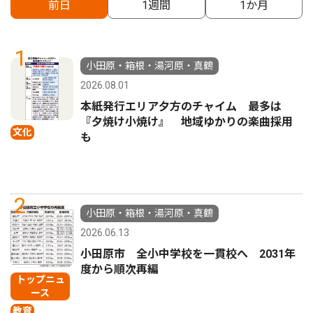
前日
1週間
1か月
1
小田原・箱根・湯河原・真鶴
2026.08.01
本紙発行エリア夕方のチャイム 最多は
『夕焼け小焼け』 地域ゆかりの楽曲採用
文化
も
2
小田原・箱根・湯河原・真鶴
2026.06.13
小田原市 全小中学校を一貫校へ 2031年
度から順次再編
トップニュ
ース
教育