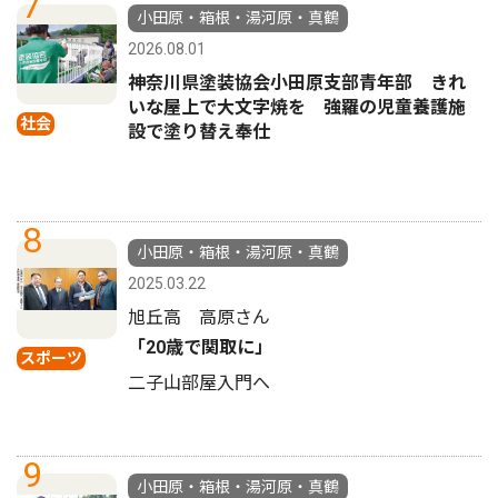
7
小田原・箱根・湯河原・真鶴
2026.08.01
神奈川県塗装協会小田原支部青年部 きれ
いな屋上で大文字焼を 強羅の児童養護施
社会
設で塗り替え奉仕
8
小田原・箱根・湯河原・真鶴
2025.03.22
旭丘高 高原さん
「20歳で関取に」
スポーツ
二子山部屋入門へ
9
小田原・箱根・湯河原・真鶴