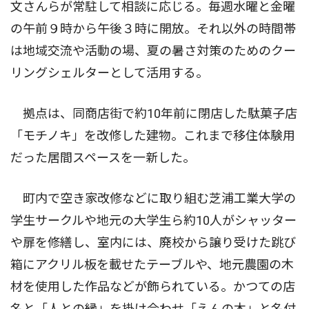
文さんらが常駐して相談に応じる。毎週水曜と金曜
の午前９時から午後３時に開放。それ以外の時間帯
は地域交流や活動の場、夏の暑さ対策のためのクー
リングシェルターとして活用する。
拠点は、同商店街で約10年前に閉店した駄菓子店
「モチノキ」を改修した建物。これまで移住体験用
だった居間スペースを一新した。
町内で空き家改修などに取り組む芝浦工業大学の
学生サークルや地元の大学生ら約10人がシャッター
や扉を修繕し、室内には、廃校から譲り受けた跳び
箱にアクリル板を載せたテーブルや、地元農園の木
材を使用した作品などが飾られている。かつての店
名と「人との縁」を掛け合わせ「えんの木」と名付