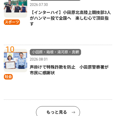
2026.07.30
【インターハイ】小田原北高陸上競技部3人
がハンマー投で全国へ 楽しむ心で頂目指
スポーツ
す
10
小田原・箱根・湯河原・真鶴
2026.08.01
声掛けで特殊詐欺を防止 小田原警察署が
市民に感謝状
社会
もっと見る