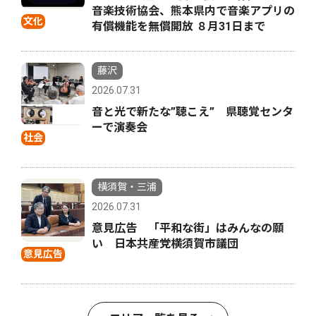
音楽技術協会、熊本県内で音楽アプリの
文化
有償機能を無償開放 ８月31日まで
藤沢
2026.07.31
音と光で新たな”聴こえ” 県聴覚センタ
ーで演奏会
社会
横須賀・三浦
2026.07.31
意見広告 「平和な街」はみんなの願
い 日本共産党横須賀市議団
意見広告