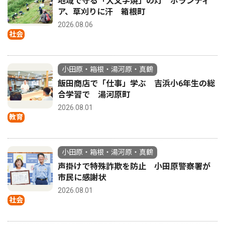
地域で守る「大文字焼」の灯 ボランティ
ア、草刈りに汗 箱根町
2026.08.06
社会
小田原・箱根・湯河原・真鶴
飯田商店で「仕事」学ぶ 吉浜小6年生の総
合学習で 湯河原町
2026.08.01
教育
小田原・箱根・湯河原・真鶴
声掛けで特殊詐欺を防止 小田原警察署が
市民に感謝状
2026.08.01
社会