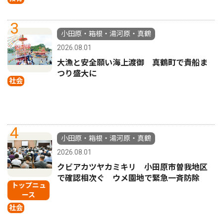
3
小田原・箱根・湯河原・真鶴
2026.08.01
大漁と安全願い海上渡御 真鶴町で貴船ま
つり盛大に
社会
4
小田原・箱根・湯河原・真鶴
2026.08.01
クビアカツヤカミキリ 小田原市曽我地区
で確認相次ぐ ウメ園地で緊急一斉防除
トップニュ
ース
社会