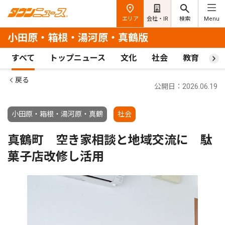
エリア
会社・IR
検索
Menu
小田原・箱根・湯河原・真鶴版
すべて
トップニュース
文化
社会
教育
ス
戻る
公開日：2026.06.19
小田原・箱根・湯河原・真鶴
社会
真鶴町 空き家相談と地域交流に 駄
菓子店改修し活用