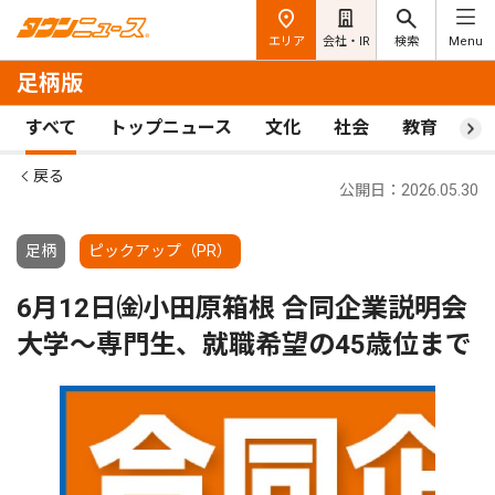
エリア
会社・IR
検索
Menu
足柄版
すべて
トップニュース
文化
社会
教育
ス
戻る
公開日：2026.05.30
足柄
ピックアップ（PR）
6月12日㈮小田原箱根 合同企業説明会
大学～専門生、就職希望の45歳位まで