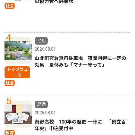
の協力者へ感謝状
社会
4
足柄
2026.08.01
山北町玄倉無料駐車場 夜間閉鎖に一定の
効果 夏休みも「マナー守って」
トップニュ
ース
社会
5
足柄
2026.08.01
秦野高校 100年の歴史 一冊に 「創立百
年史」申込受付中
教育