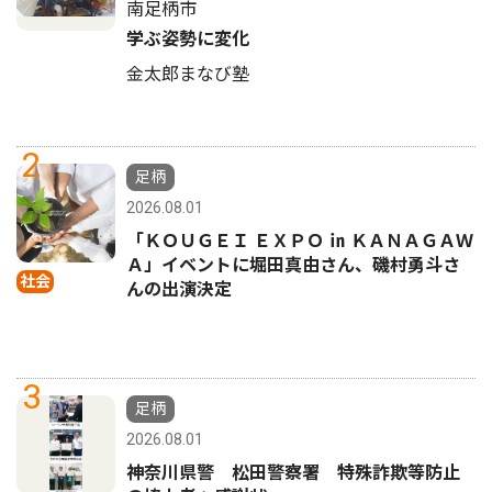
南足柄市
学ぶ姿勢に変化
金太郎まなび塾
2
足柄
2026.08.01
「ＫＯＵＧＥＩ ＥＸＰＯ ㏌ ＫＡＮＡＧＡＷ
Ａ」イベントに堀田真由さん、磯村勇斗さ
社会
んの出演決定
3
足柄
2026.08.01
神奈川県警 松田警察署 特殊詐欺等防止