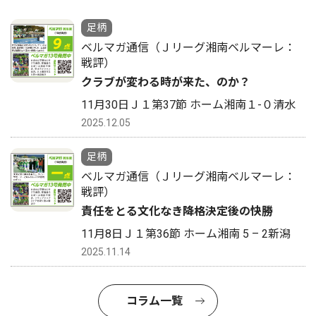
足柄
ベルマガ通信（Ｊリーグ湘南ベルマーレ：
戦評）
クラブが変わる時が来た、のか？
11月30日Ｊ１第37節 ホーム湘南１-０清水
2025.12.05
足柄
ベルマガ通信（Ｊリーグ湘南ベルマーレ：
戦評）
責任をとる文化なき降格決定後の快勝
11月8日Ｊ１第36節 ホーム湘南 5 – 2新潟
2025.11.14
コラム一覧