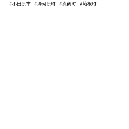
#小田原市
#湯河原町
#真鶴町
#箱根町