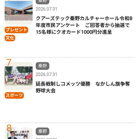
秦野
2026.07.31
クアーズテック秦野カルチャーホール令和8
年度市民アンケート ご回答者から抽選で
プレゼント
15名様にクオカード1000円分進呈
文化
7
秦野
2026.07.31
延長戦制しコメッツ優勝 なかしん旗争奪
野球大会
スポーツ
8
秦野