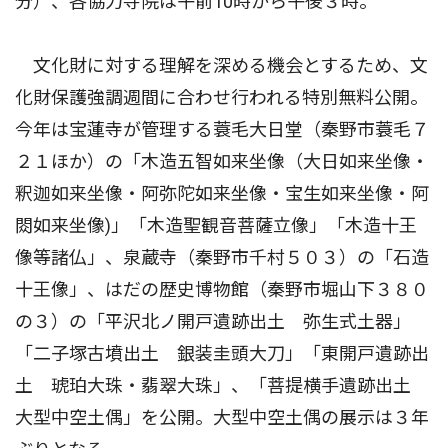
分）、各協力寺院は午前10時から午後３時。
文化財に対する理解を深める機会とするため、文
化財保護強調週間に合わせ行われる特別無料公開。
今年は宝蓮寺が管理する蓑毛大日堂（秦野市蓑毛７
２１ほか）の「木造五智如来坐像（大日如来坐像・
釈迦如来坐像・阿弥陀如来坐像・宝生如来坐像・阿
閦如来坐像)」「木造聖観音菩薩立像」「木造十王
像等諸仏」、泉蔵寺（秦野市千村５０３）の「石造
十王像」、はだの歴史博物館（秦野市堀山下３８０
の３）の「平沢北ノ開戸遺跡出土 弥生式土器」
「二子塚古墳出土 銀装圭頭大刀」「東開戸遺跡出
土 琥珀大珠・翡翠大珠」、「菩提横手遺跡出土
大型中空土偶」を公開。大型中空土偶の展示は３年