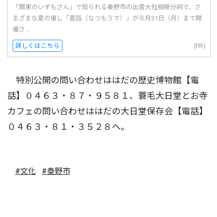
「関東のいずもさん」で知られる秦野市の出雲大社相模分祠で、さ
まざまな夏の催し「夏詣（なつもうで）」が８月31日（月）まで開
催さ...
詳しくはこちら
(PR)
特別公開の問い合わせははだの歴史博物館【電
話】０４６３・８７・９５８１、蓑毛大日堂とお寺
カフェの問い合わせははだの大日堂保存会【電話】
０４６３・８１・３５２８へ。
#文化
#秦野市