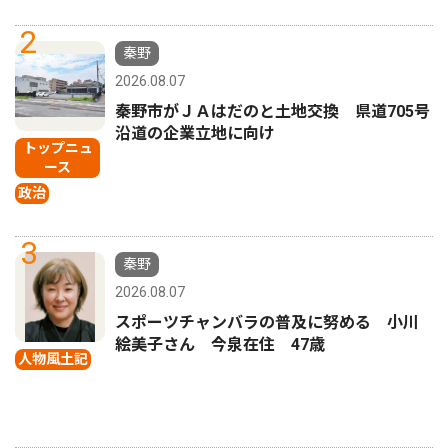
2
秦野
2026.08.07
秦野市がＪＡはだのと土地交換 県道705号
沿道の企業立地に向け
トップニュ
ース
政治
3
秦野
2026.08.07
スポーツチャンバラの普及に努める 小川
絵美子さん 今泉在住 47歳
人物風土記