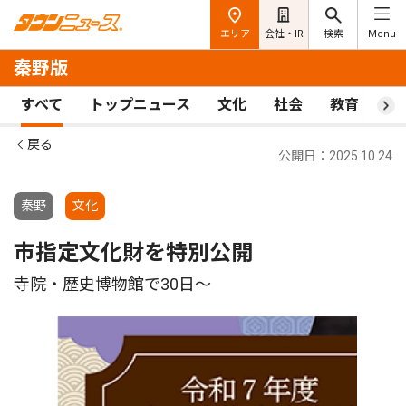
エリア
会社・IR
検索
Menu
秦野版
すべて
トップニュース
文化
社会
教育
ス
戻る
公開日：2025.10.24
秦野
文化
市指定文化財を特別公開
寺院・歴史博物館で30日〜