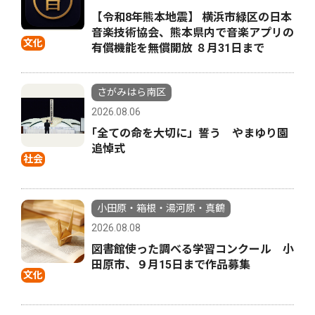
【令和8年熊本地震】 横浜市緑区の日本
音楽技術協会、熊本県内で音楽アプリの
文化
有償機能を無償開放 ８月31日まで
さがみはら南区
2026.08.06
｢全ての命を大切に」誓う やまゆり園
追悼式
社会
小田原・箱根・湯河原・真鶴
2026.08.08
図書館使った調べる学習コンクール 小
田原市、９月15日まで作品募集
文化