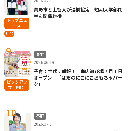
2026.07.31
秦野市と上智大が連携協定 短期大学部閉
学も関係維持
トップニュ
ース
社会
9
秦野
2026.06.19
子育て世代に朗報！ 室内遊び場７月１日
オープン 「はだのにこにこおもちゃパー
ピックアッ
ク」
プ（PR）
10
秦野
2026.07.31