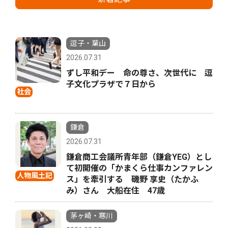
逗子・葉山
2026.07.31
ずし平和デー 命の尊さ、次世代に 逗
子文化プラザで７日から
社会
鎌倉
2026.07.31
鎌倉商工会議所青年部（鎌倉YEG）とし
て初開催の「かまくら仕事カンファレン
人物風土記
ス」を牽引する 磯野 享史（たかふ
み）さん 大船在住 47歳
茅ヶ崎・寒川