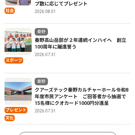
プ数に応じてプレゼント
社会
2026.08.01
秦野
秦野高山岳部が２年連続インハイへ 創立
100周年に躍進誓う
2026.07.31
スポーツ
秦野
クアーズテック秦野カルチャーホール令和8
年度市民アンケート ご回答者から抽選で
15名様にクオカード1000円分進呈
プレゼント
2026.07.31
文化