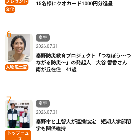
プレゼント
15名様にクオカード1000円分進呈
文化
6
秦野
2026.07.31
秦野防災教育プロジェクト「つなぼう〜つ
ながる防災〜」の発起人 大谷 智香さん
人物風土記
南が丘在住 41歳
7
秦野
2026.07.31
秦野市と上智大が連携協定 短期大学部閉
学も関係維持
トップニュ
ース