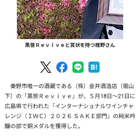
黒笹Ｒｅｖｉｖｅと賞状を持つ椎野さん
秦野市唯一の酒蔵である（株）金井酒造店（堀山
下）の「黒笹Ｒｅｖｉｖｅ」が、５月18日〜21日に
広島県で行われた「インターナショナルワインチャ
レンジ（ＩＷＣ）２０２６ ＳＡＫＥ部門」の純米吟
醸の部で銅メダルを獲得した。