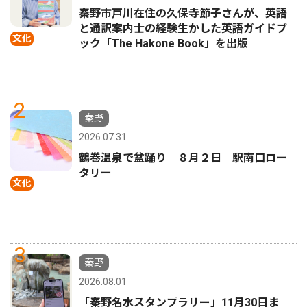
秦野市戸川在住の久保寺節子さんが、英語
と通訳案内士の経験生かした英語ガイドブ
文化
ック「The Hakone Book」を出版
2
秦野
2026.07.31
鶴巻温泉で盆踊り ８月２日 駅南口ロー
タリー
文化
3
秦野
2026.08.01
「秦野名水スタンプラリー」11月30日ま