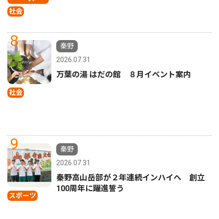
社会
8
秦野
2026.07.31
万葉の湯 はだの館 ８月イベント案内
社会
9
秦野
2026.07.31
秦野高山岳部が２年連続インハイへ 創立
100周年に躍進誓う
スポーツ