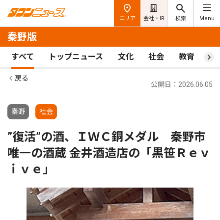
エリア
会社・IR
検索
Menu
秦野版
すべて
トップニュース
文化
社会
教育
ス
戻る
公開日：2026.06.05
秦野
社会
”復活”の酒、ＩＷＣ銅メダル 秦野市
唯一の酒蔵 金井酒造店の「黒笹Ｒｅｖ
ｉｖｅ」