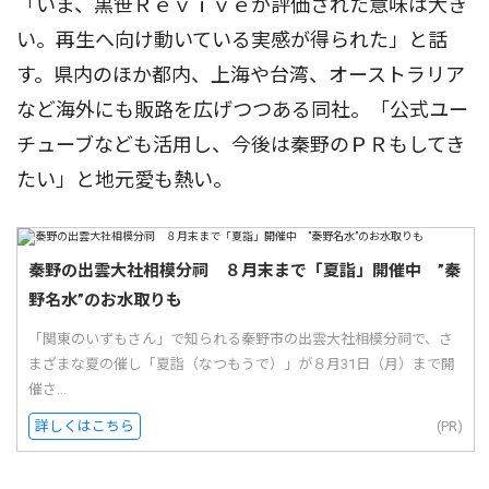
「いま、黒笹Ｒｅｖｉｖｅが評価された意味は大き
い。再生へ向け動いている実感が得られた」と話
す。県内のほか都内、上海や台湾、オーストラリア
など海外にも販路を広げつつある同社。「公式ユー
チューブなども活用し、今後は秦野のＰＲもしてき
たい」と地元愛も熱い。
秦野の出雲大社相模分祠 ８月末まで「夏詣」開催中 ”秦
野名水”のお水取りも
「関東のいずもさん」で知られる秦野市の出雲大社相模分祠で、さ
まざまな夏の催し「夏詣（なつもうで）」が８月31日（月）まで開
催さ...
詳しくはこちら
(PR)