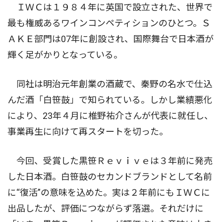
ＩＷＣは１９８４年に英国で設立された、世界で
最も権威あるワインコンペティションのひとつ。Ｓ
ＡＫＥ部門は07年に創設され、国際舞台で日本酒が
輝く足がかりとなっている。
同社は明治元年創業の酒蔵で、秦野の名水で仕込
んだ酒「白笹鼓」で知られている。しかし業績悪化
により、23年４月に椎野祐介さんが代表に就任し、
事業再生に向けて再スタートを切った。
今回、受賞した黒笹Ｒｅｖｉｖｅは３年前に発売
した日本酒。白笹鼓のセカンドブランドとして名前
に“復活”の意味を込めた。実は２年前にもＩＷＣに
出品したが、評価につながらず落選。それだけに