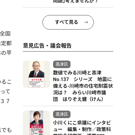
問題｣考えませんか？
すべて見る
全国
指定都
意見広告・議会報告
体の平
高津区
数値でみる川崎と高津
No.137 シリーズ 地震に
いるこ
備える-川崎市の住宅耐震状
って
況は？ みらい川崎市議
団 ほりぞえ健（けん）
３７
高津区
小川くにこ県議にインタビ
ュー 編集・制作／政策科
点でも