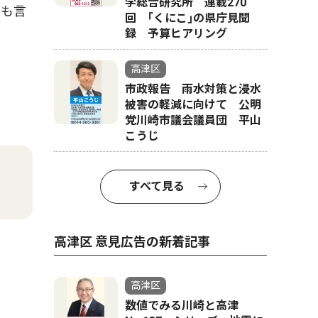
学総合研究所 連載270
とも言
回 ｢くにこ｣の県庁見聞
録 予算ヒアリング
高津区
市政報告 雨水対策と浸水
被害の軽減に向けて 公明
党川崎市議会議員団 平山
こうじ
すべて見る
高津区 意見広告の新着記事
高津区
数値でみる川崎と高津