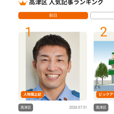
高津区 人気記事ランキング
前日
1
2
人物風土記
ピックア
6.07.31
高津区
2026.07.31
高津区