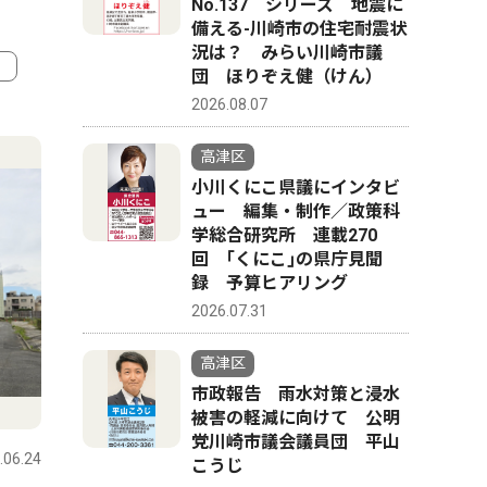
No.137 シリーズ 地震に
備える-川崎市の住宅耐震状
況は？ みらい川崎市議
団 ほりぞえ健（けん）
2026.08.07
4
5
高津区
小川くにこ県議にインタビ
ュー 編集・制作／政策科
学総合研究所 連載270
回 ｢くにこ｣の県庁見聞
録 予算ヒアリング
2026.07.31
高津区
市政報告 雨水対策と浸水
スポーツ
スポーツ
被害の軽減に向けて 公明
党川崎市議会議員団 平山
.06.24
高津区
2026.07.31
高津区
こうじ