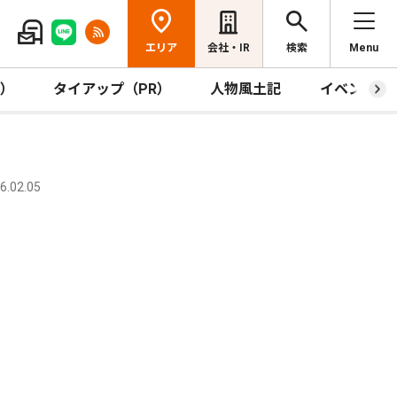
エリア
会社・IR
検索
Menu
R）
タイアップ（PR）
人物風土記
イベント
.02.05