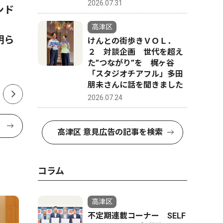
2026.07.31
ンド
高津署勤務森永さん ｢闘うお
神奈川県
か
巡りさん｣防衛戦へ 総合格闘
競馬トレ
高津区
明ら
家と二足の草鞋
須賀の「
けんとの街歩きＶＯＬ．
２ 対談企画 世代を超え
地権者、
た”つながり”を 梶ヶ谷
「スタジオチアフル」多田
朋未さんに話を聞きました
2026.07.24
高津区 意見広告の記事を検索
コラム
高津区
不定期連載コーナー SELF