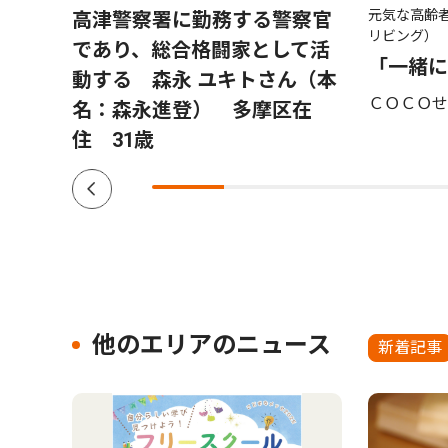
元気な高齢
付開
高津警察署に勤務する警察官
リビング）
２千
であり、総合格闘家として活
「一緒に
動する 森永 ユキトさん（本
ＣＯＣＯせ
名：森永進登） 多摩区在
住 31歳
他のエリアのニュース
新着記事