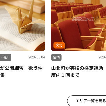
文化
・清川
2026.08.04
足柄
2026
が公開練習 歌う仲
山北町が英検の検定補助
集
度内１回まで
エリア一覧を見る