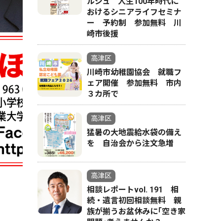
ルジュ 人生100年時代に
おけるシニアライフセミナ
ー 予約制 参加無料 川
崎市後援
高津区
川崎市幼稚園協会 就職フ
ェア開催 参加無料 市内
３カ所で
高津区
猛暑の大地震給水袋の備え
を 自治会から注文急増
高津区
相談レポートvol. 191 相
続・遺言初回相談無料 親
族が揃うお盆休みに｢空き家