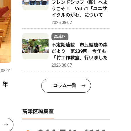
フレンドシップ（船）へよ
うこそ！ Vol.71「ユニサ
イクルのがわ」について
2026.08.07
高津区
不定期連載 市民健康の森
だより 第239回 今年も
「竹工作教室」行いました
2026.08.07
.08.01
 年
コラム一覧
高津区編集室