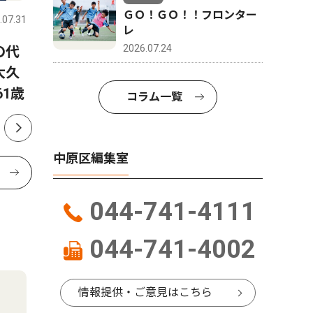
ＧＯ！ＧＯ！！フロンター
.07.31
中原区
2026.07.31
中原区
レ
2026.07.24
の代
平間銀座 恒例のサマーフェ
小学生バ
大久
スタ ８月毎週土曜日
ＪＶＣ、
1歳
し、川崎
コラム一覧
中原区編集室
044-741-4111
044-741-4002
情報提供・ご意見はこちら