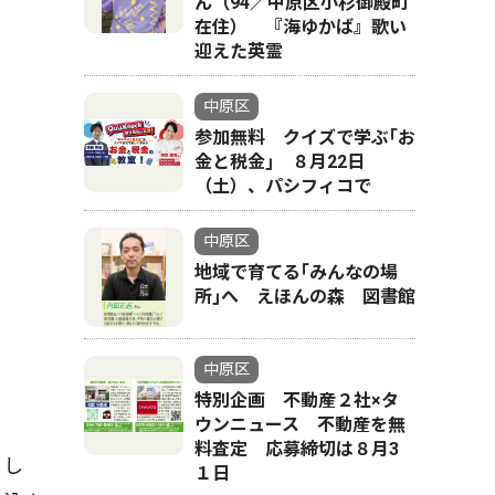
ん（94／中原区小杉御殿町
在住） 『海ゆかば』歌い
迎えた英霊
中原区
参加無料 クイズで学ぶ｢お
金と税金｣ ８月22日
（土）、パシフィコで
中原区
地域で育てる｢みんなの場
所｣へ えほんの森 図書館
中原区
特別企画 不動産２社×タ
ウンニュース 不動産を無
料査定 応募締切は８月3
まし
１日