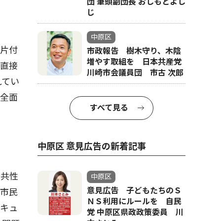
団 筆頭副団長 おしもとよし
じ
中原区
片付
市政報告 樹木守り、木陰
増やす取組を 日本共産党
（直接
川崎市会議員団 市古 次郎
れてい
安全面
すべて見る
中原区 意見広告の新着記事
公共性
中原区
意見広告 子どもたちのＳ
、市民
ＮＳ利用にルールを 自民
ベキュ
党 中原区県政政策委員 川