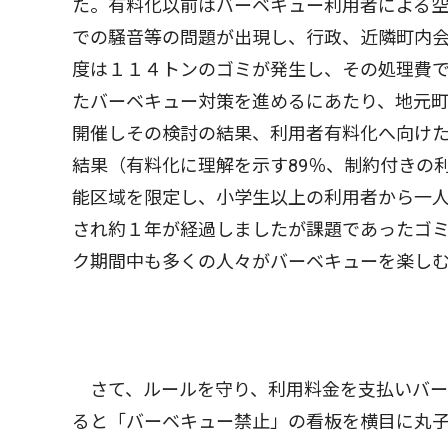
た。有料化以前はバーベキュー利用者による
での騒音等の問題が出現し、行政、近隣町内
度は１１４トンのゴミが発生し、その処理費
たバーベキュー対策を進めるにあたり、地元
開催しその検討の結果、利用者有料化へ向け
結果（有料化に理解を示す89％、制約付きの利
能区域を限定し、小学生以上の利用者から一
され約１年が経過しましたが課題であったゴ
ク期間中も多くの人々がバーベキューを楽し
さて、ルールを守り、利用料金を支払いバー
ると「バーベキュー禁止」の看板を横目に丸