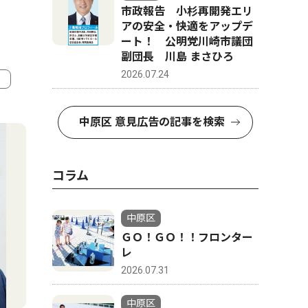
市政報告 小杉再開発エリ
アの安全・快適をアップデ
ート！ 公明党川崎市議団
副団長 川島 まさひろ
2026.07.24
4
5
中原区 意見広告の記事を検索
コラム
中原区
ＧＯ！ＧＯ！！フロンター
レ
2026.07.31
社会
トップニ
中原区