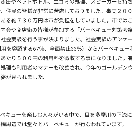
空き缶やペットボトル、生ゴミの処理、スピーカーを持
会、住民の皆様が非常に苦慮しておりました。事実２０
である約７３０万円は市が負担をしていました。市では
町内会や商店街の皆様が参加する「バーベキュー対策会
た社会実験を行う事が決まりました。社会実験のアンケ
用を容認する67％、全面禁止33％）からバーベキュー
人あたり５００円の利用料を徴収する事になりました。
ミ処理も利用者のマナーも改善され、今年のゴールデン
む姿が見られました。
ベキューを楽しむ人々がいる中で、目を多摩川の下流
子橋周辺では堂々とバーベキューが行なわれています。