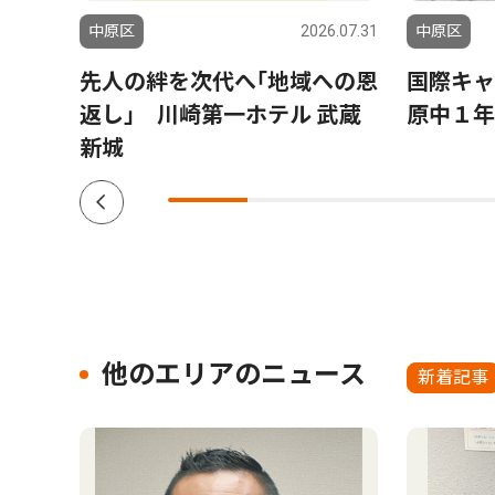
6.07.24
中原区
2026.07.31
中原区
 県
先人の絆を次代へ｢地域への恩
国際キャ
のチー
返し｣ 川崎第一ホテル 武蔵
原中１年
新城
他のエリアのニュース
新着記事