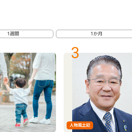
1週間
1か月
3
人物風土記