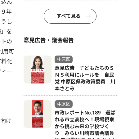
ち込ん
０９年
すべて見る
こうし
議」を
意見広告・議会報告
ートの
利用可
中原区
有料化
意見広告 子どもたちのＳ
ウィー
ＮＳ利用にルールを 自民
党 中原区県政政策委員 川
本さとみ
中原区
市政レポートNo.189 選ば
れる市立高校へ！現場視察
に向け
から挑む未来の学校づく
り みらい川崎市議会議員