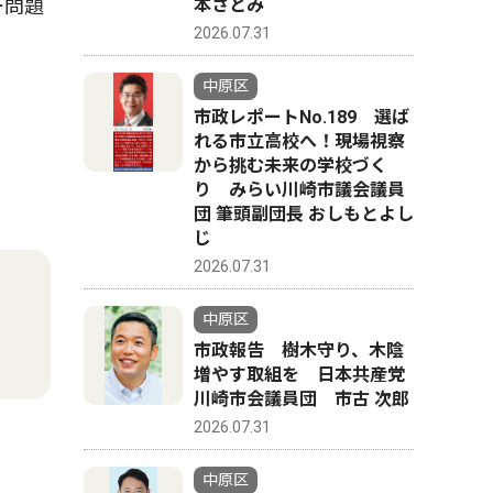
ー問題
本さとみ
2026.07.31
中原区
市政レポートNo.189 選ば
れる市立高校へ！現場視察
から挑む未来の学校づく
り みらい川崎市議会議員
団 筆頭副団長 おしもとよし
じ
2026.07.31
中原区
市政報告 樹木守り、木陰
増やす取組を 日本共産党
川崎市会議員団 市古 次郎
2026.07.31
中原区