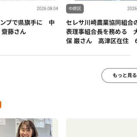
2026.08.04
中原区
2026
ンプで県旗手に 中
セレサ川崎農業協同組合
 齋藤さん
表理事組合長を務める 
保 巌さん 高津区在住 6
もっと見る