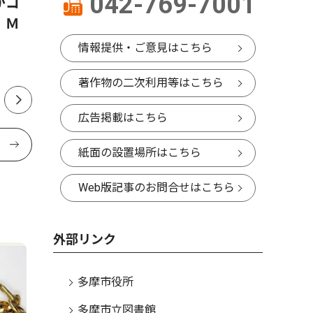
042-769-7001
がコ
クロスガーデン多摩 閉館へ
在宅避難
 Ｍ
12月で営業終了、来年解体
新キャン
情報提供・ご意見はこちら
著作物の二次利用等はこちら
広告掲載はこちら
紙面の設置場所はこちら
Web版記事のお問合せはこちら
外部リンク
多摩市役所
多摩市立図書館