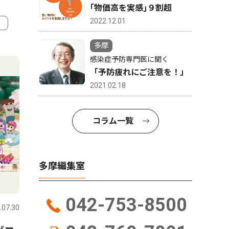
｢物価高を実感｣９割超
2022.12.01
4
5
多摩
感染症予防専門医に聞く
「予防疲れにご注意を！」
2021.02.18
コラム一覧
多摩編集室
トップニュース
経済
社会
042-753-8500
.07.30
多摩
2026.07.16
多摩