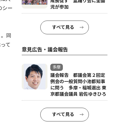
成長促す 盆踊り会に全園
児が参加
のシー
すべて見る
る。同
貼って
意見広告・議会報告
多摩
議会報告 都議会第２回定
例会の一般質問小池都知事
に問う 多摩・稲城選出 東
京都議会議員 岩佐ゆきひろ
すべて見る