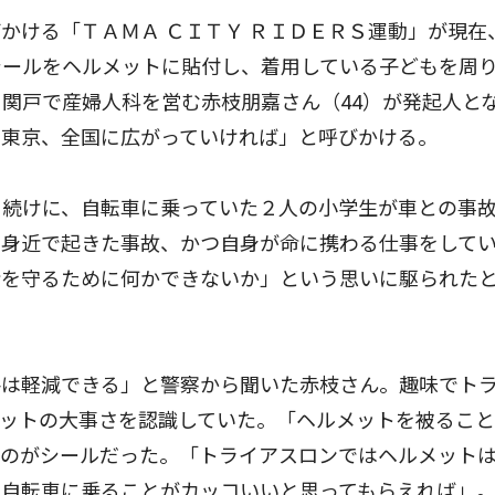
ける「ＴＡＭＡ ＣＩＴＹ ＲＩＤＥＲＳ運動」が現在
シールをヘルメットに貼付し、着用している子どもを周
関戸で産婦人科を営む赤枝朋嘉さん（44）が発起人と
ら東京、全国に広がっていければ」と呼びかける。
続けに、自転車に乗っていた２人の小学生が車との事
は身近で起きた事故、かつ自身が命に携わる仕事をして
命を守るために何かできないか」という思いに駆られた
は軽減できる」と警察から聞いた赤枝さん。趣味でト
メットの大事さを認識していた。「ヘルメットを被るこ
たのがシールだった。「トライアスロンではヘルメット
て自転車に乗ることがカッコいいと思ってもらえれば」