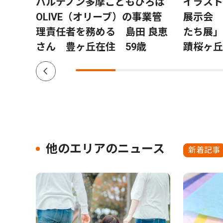
 交
パルテノン多摩こどもひろば
イラスト
 ８
OLIVE（オリーブ）の事業管
展示会 
理責任者を務める 島田 良恵
たち展」
さん 豊ヶ丘在住 59歳
蹟桜ヶ丘
他のエリアのニュース
新着記事