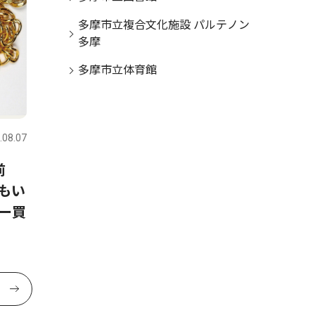
多摩市立複合文化施設 パルテノン
多摩
多摩市立体育館
.08.07
前
もい
ー買