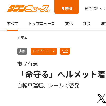
多摩版
総合TOPへ
すべて
トップニュース
文化
社会
教
戻る
多摩
トップニュース
社会
市民有志
「命守る」ヘルメット着
自転車運転、シールで啓発