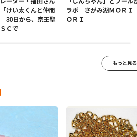
レーター・指田さん
「しんちゃん」とプール
「けい太くんと仲間
ラボ さがみ湖ＭＯＲＩ
 30日から、京王聖
ＯＲＩ
ＳＣで
もっと見る