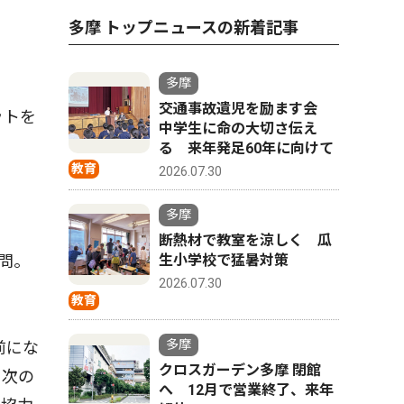
多摩 トップニュースの新着記事
多摩
交通事故遺児を励ます会
ットを
中学生に命の大切さ伝え
る 来年発足60年に向けて
教育
2026.07.30
多摩
断熱材で教室を涼しく 瓜
問。
生小学校で猛暑対策
2026.07.30
教育
多摩
前にな
クロスガーデン多摩 閉館
に次の
へ 12月で営業終了、来年