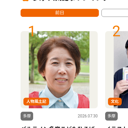
前日
1
2
人物風土記
文化
6.07.30
多摩
2026.07.30
多摩