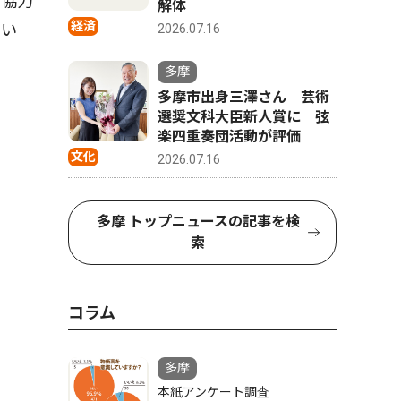
に協力
解体
経済
とい
2026.07.16
多摩
多摩市出身三澤さん 芸術
選奨文科大臣新人賞に 弦
楽四重奏団活動が評価
文化
2026.07.16
多摩 トップニュースの記事を検
索
コラム
多摩
本紙アンケート調査