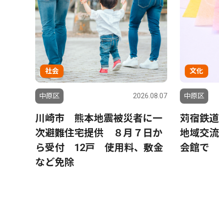
社会
文化
中原区
2026.08.07
中原区
川崎市 熊本地震被災者に一
苅宿鉄道
次避難住宅提供 ８月７日か
地域交流
ら受付 12戸 使用料、敷金
会館で
など免除