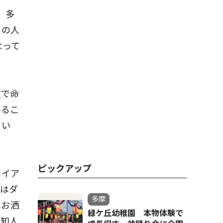
、多
りの人
なって
故で命
いるこ
とい
ピックアップ
ライア
とはダ
多摩
はお洒
緑ケ丘幼稚園 本物体験で
。知人