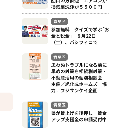
回目の方歓迎 エアコンか
換気扇洗浄が５５００円
青葉区
参加無料 クイズで学ぶ｢お
金と税金｣ ８月22日
（土）、パシフィコで
青葉区
思わぬトラブルになる前に
早めの対策を相続税対策・
不動産活用の個別相談会
主催／旭化成ホームズ 協
力／フジサンケイ企画
青葉区
県が賃上げを後押し 賃金
アップ支援金の申請受付中