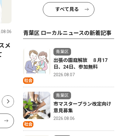
すべて見る
社会
ピックアッ
.08.06
青葉区
2026.08.01
青葉区
青葉区 ローカルニュースの新着記事
スメ
山中市長、パワハラ認定受け
奥様応援
青葉区
けて
告発職員に直接謝罪 「初め
目の方歓
出張の園庭解放 ８月17
て人権の意味を理解できた」
扇洗浄が
日、24日、参加無料
2026.08.07
社会
青葉区
市マスタープラン改定向け
意見募集
2026.08.06
社会