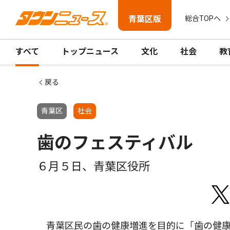
青葉区版
総合TOPへ
すべて
トップニュース
文化
社会
教
戻る
青葉区
社会
歯のフェスティバル
６月５日、青葉区役所
青葉区民の歯の健康増進を目的に「歯の健康