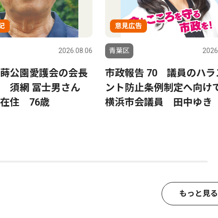
記
意見広告
2026.08.06
青葉区
2026
蒔公園愛護会の会長
市政報告 70 議員のハラ
る 須網 冨士男さん
ント防止条例制定へ向
在住 76歳
横浜市会議員 田中ゆき
もっと見る