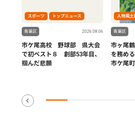
スポーツ
トップニュース
人物風土
0.01.16
青葉区
2026.08.06
青葉区
カ所３０
市ケ尾高校 野球部 県大会
市ヶ尾鶴
で初ベスト８ 創部53年目、
を務め
認
掴んだ悲願
市ケ尾町
に聞