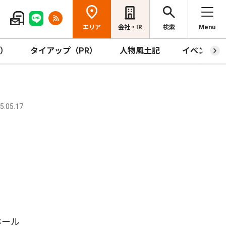
エリア
会社・IR
検索
Menu
R）
タイアップ（PR）
人物風土記
イベント
.05.17
ホール