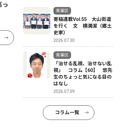
巡っ
青葉区
寄稿連載Vol.55 大山街道
を行く 文 横溝潔（郷土
史家）
2026.07.30
青葉区
「治せる乱視、治せない乱
視」 コラム【60】 悠先
生のちょっと気になる目の
はなし
2026.07.09
コラム一覧