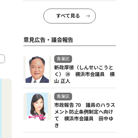
すべて見る
意見広告・議会報告
青葉区
新政厚徳（しんせいこうと
4
5
く） ㉘ 横浜市会議員 横
山 正人
青葉区
市政報告 70 議員のハラス
メント防止条例制定へ向け
て 横浜市会議員 田中ゆ
き