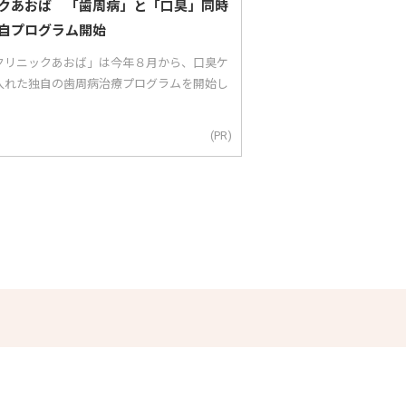
クあおば 「歯周病」と「口臭」同時
自プログラム開始
クリニックあおば」は今年８月から、口臭ケ
入れた独自の歯周病治療プログラムを開始し
(PR)