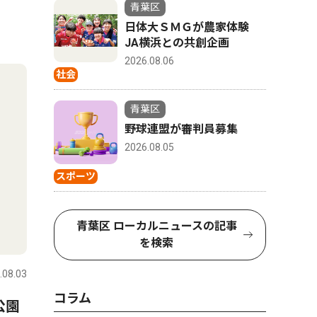
青葉区
日体大ＳＭＧが農家体験
JA横浜との共創企画
2026.08.06
社会
青葉区
野球連盟が審判員募集
2026.08.05
スポーツ
青葉区 ローカルニュースの記事
を検索
.08.03
コラム
公園