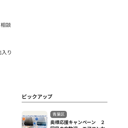
る相談
出入り
ピックアップ
青葉区
奥様応援キャンペーン ２