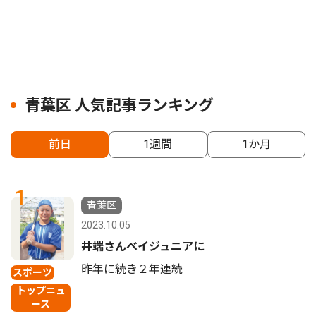
青葉区 人気記事ランキング
前日
1週間
1か月
1
青葉区
2023.10.05
井端さんベイジュニアに
昨年に続き２年連続
スポーツ
トップニュ
ース