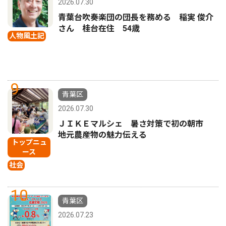
2026.07.30
青葉台吹奏楽団の団長を務める 稲実 俊介
さん 桂台在住 54歳
人物風土記
9
青葉区
2026.07.30
ＪＩＫＥマルシェ 暑さ対策で初の朝市
地元農産物の魅力伝える
トップニュ
ース
社会
10
青葉区
2026.07.23