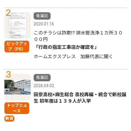
2
青葉区
2020.01.16
このチラシは詐欺!? 排水管洗浄１カ所３０
００円
ピックアッ
「行政の指定工事店か確認を」
プ（PR）
ホームエクスプレス 加藤代表に聞く
3
青葉区
2026.04.02
田奈高校×麻生総合 高校再編・統合で新校誕
生 初年度は１３９人が入学
トップニュ
ース
教育