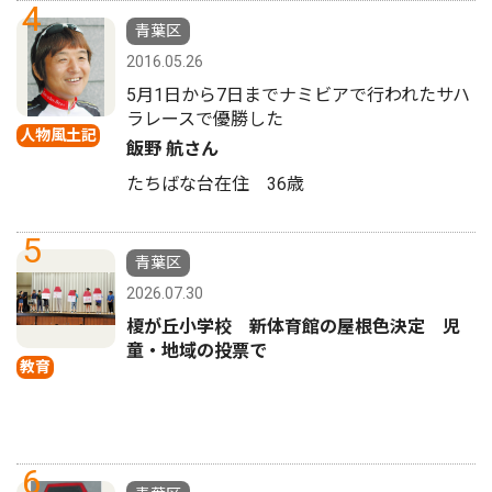
4
青葉区
2016.05.26
5月1日から7日までナミビアで行われたサハ
ラレースで優勝した
人物風土記
飯野 航さん
たちばな台在住 36歳
5
青葉区
2026.07.30
榎が丘小学校 新体育館の屋根色決定 児
童・地域の投票で
教育
6