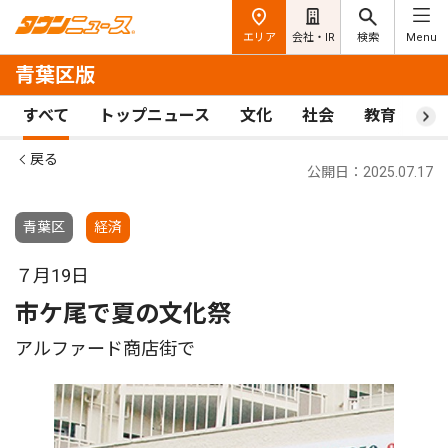
エリア
会社・IR
検索
Menu
青葉区版
すべて
トップニュース
文化
社会
教育
ス
戻る
公開日：2025.07.17
青葉区
経済
７月19日
市ケ尾で夏の文化祭
アルファード商店街で