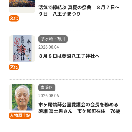
活気で縁結ぶ 真夏の祭典 ８月７日〜
９日 八王子まつり
文化
茅ヶ崎・寒川
2026.08.04
８月８日は菱沼八王子神社へ
文化
青葉区
2026.08.06
市ヶ尾鶴蒔公園愛護会の会長を務める
須網 冨士男さん 市ケ尾町在住 76歳
人物風土記