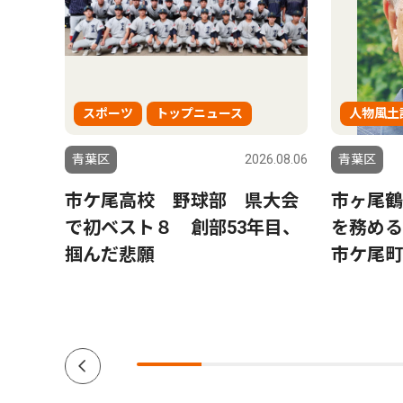
スポーツ
トップニュース
人物風土
0.01.16
青葉区
2026.08.06
青葉区
カ所３０
市ケ尾高校 野球部 県大会
市ヶ尾鶴
で初ベスト８ 創部53年目、
を務め
認
掴んだ悲願
市ケ尾町
に聞