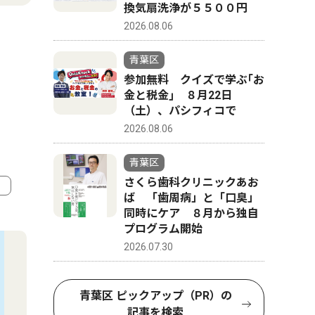
換気扇洗浄が５５００円
2026.08.06
青葉区
参加無料 クイズで学ぶ｢お
金と税金｣ ８月22日
（土）、パシフィコで
2026.08.06
青葉区
さくら歯科クリニックあお
ば 「歯周病」と「口臭」
同時にケア ８月から独自
4
5
プログラム開始
2026.07.30
青葉区 ピックアップ（PR）の
記事を検索