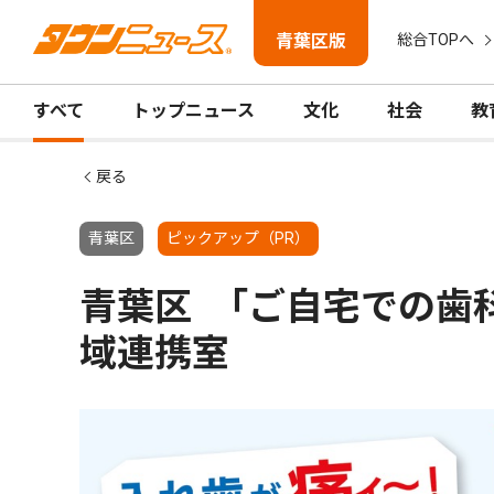
青葉区版
総合TOPへ
すべて
トップニュース
文化
社会
教
戻る
青葉区
ピックアップ（PR）
青葉区 ｢ご自宅での歯
域連携室