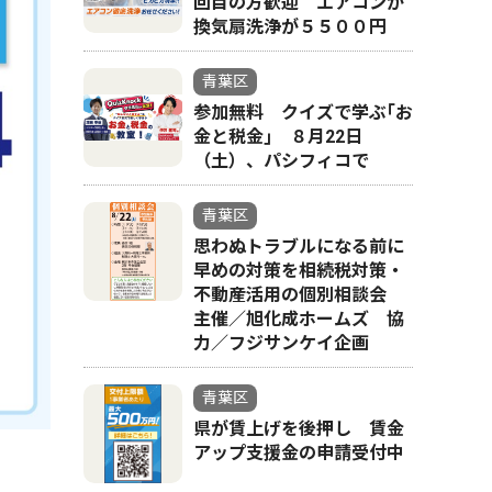
回目の方歓迎 エアコンか
換気扇洗浄が５５００円
青葉区
参加無料 クイズで学ぶ｢お
金と税金｣ ８月22日
（土）、パシフィコで
青葉区
思わぬトラブルになる前に
早めの対策を相続税対策・
不動産活用の個別相談会
主催／旭化成ホームズ 協
力／フジサンケイ企画
青葉区
県が賃上げを後押し 賃金
アップ支援金の申請受付中