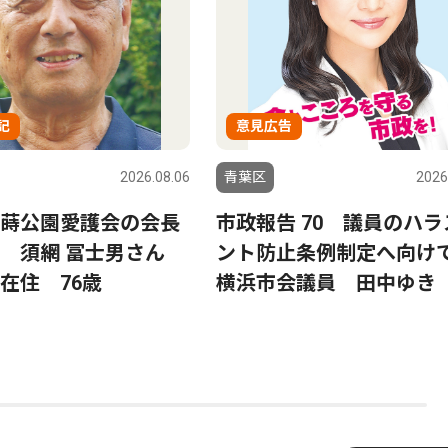
記
意見広告
2026.08.06
青葉区
2026
蒔公園愛護会の会長
市政報告 70 議員のハラ
る 須網 冨士男さん
ント防止条例制定へ向
在住 76歳
横浜市会議員 田中ゆき