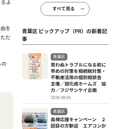
きるよ
すべて見る
自由を
青葉区 ピックアップ（PR）の新着記
いただ
事
青葉区
るの
思わぬトラブルになる前に
早めの対策を相続税対策・
不動産活用の個別相談会
主催／旭化成ホームズ 協
力／フジサンケイ企画
2026.08.06
青葉区
奥様応援キャンペーン ２
回目の方歓迎 エアコンか