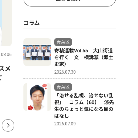
コラム
社会
ピックアッ
青葉区
寄稿連載Vol.55 大山街道
.08.06
青葉区
2026.08.01
青葉区
を行く 文 横溝潔（郷土
史家）
スメ
山中市長、パワハラ認定受け
奥様応援
2026.07.30
けて
告発職員に直接謝罪 「初め
目の方歓
て人権の意味を理解できた」
扇洗浄が
青葉区
「治せる乱視、治せない乱
視」 コラム【60】 悠先
生のちょっと気になる目の
はなし
2026.07.09