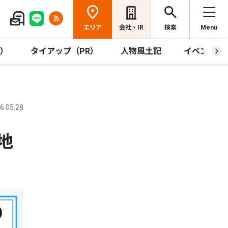
エリア
会社・IR
検索
Menu
R）
タイアップ（PR）
人物風土記
イベント
.05.28
地