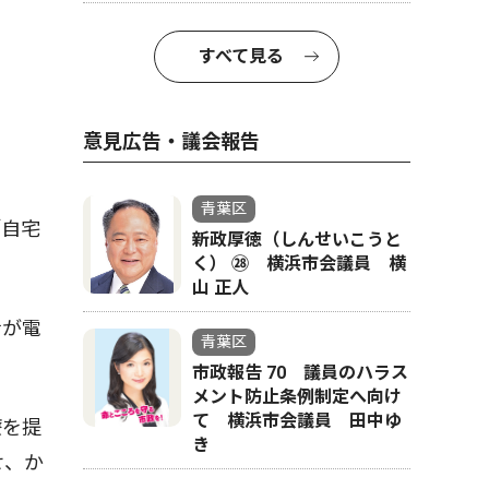
すべて見る
意見広告・議会報告
青葉区
「自宅
新政厚徳（しんせいこうと
く） ㉘ 横浜市会議員 横
山 正人
士が電
青葉区
市政報告 70 議員のハラス
メント防止条例制定へ向け
て 横浜市会議員 田中ゆ
療を提
き
せ、か