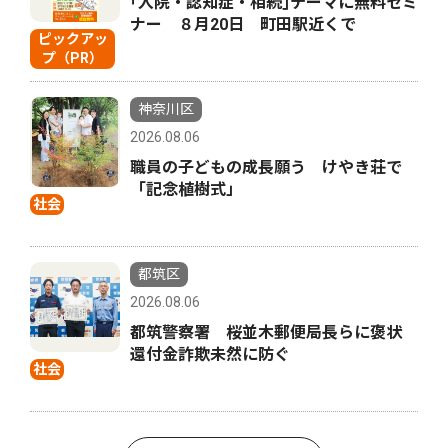
｢入院・認知症・相続｣テーマに無料セミ
ナー ８月20日 町田駅近くで
ピックアッ
プ（PR）
神奈川区
2026.08.06
職員の子どもの成長願う けやき荘で
「記念植樹式」
社会
都筑区
2026.08.06
都筑警察署 桜並木郵便局長らに褒状
還付金詐欺未然に防ぐ
社会