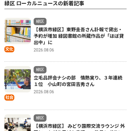
緑区 ローカルニュースの新着記事
緑区
【横浜市緑区】東野圭吾さん訃報で貸出・
予約が増加 緑図書館の所蔵作品が「ほぼ貸
出中」に
文化
2026.08.06
緑区
立毛品評会ナシの部 情熱実り、３年連続
１位 小山町の宮田吉秀さん
2026.08.06
社会
緑区
【横浜市緑区】 みどり国際交流ラウンジ 外