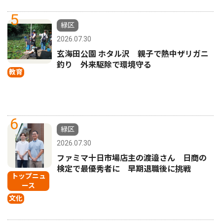
5
緑区
2026.07.30
玄海田公園 ホタル沢 親子で熱中ザリガニ
釣り 外来駆除で環境守る
教育
6
緑区
2026.07.30
ファミマ十日市場店主の渡邉さん 日商の
検定で最優秀者に 早期退職後に挑戦
トップニュ
ース
文化