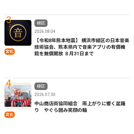
3
緑区
2026.08.04
【令和8年熊本地震】 横浜市緑区の日本音楽
技術協会、熊本県内で音楽アプリの有償機
文化
能を無償開放 ８月31日まで
4
緑区
2026.07.30
中山商店街協同組合 雨上がりに響く盆踊
り やぐら囲み笑顔の輪
文化