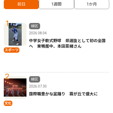
前日
1週間
1か月
1
緑区
2026.08.04
中学女子軟式野球 県選抜として初の全国
へ 東鴨居中、本田菜緒さん
スポーツ
2
緑区
2026.07.30
国際職豊かな盆踊り 霧が丘で盛大に
文化