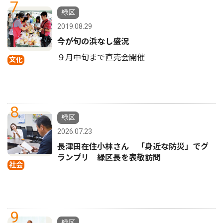
7
緑区
2019.08.29
今が旬の浜なし盛況
９月中旬まで直売会開催
文化
8
緑区
2026.07.23
長津田在住小林さん 「身近な防災」でグ
ランプリ 緑区長を表敬訪問
社会
9
緑区