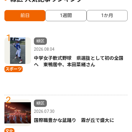
前日
1週間
1か月
1
緑区
2026.08.04
中学女子軟式野球 県選抜として初の全国
へ 東鴨居中、本田菜緒さん
スポーツ
2
緑区
2026.07.30
国際職豊かな盆踊り 霧が丘で盛大に
文化