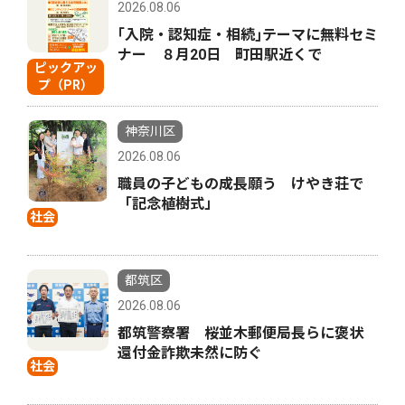
2026.08.06
｢入院・認知症・相続｣テーマに無料セミ
ナー ８月20日 町田駅近くで
ピックアッ
プ（PR）
神奈川区
2026.08.06
職員の子どもの成長願う けやき荘で
「記念植樹式」
社会
都筑区
2026.08.06
都筑警察署 桜並木郵便局長らに褒状
還付金詐欺未然に防ぐ
社会