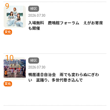
9
緑区
2026.07.30
入場無料 鹿鳴館フォーラム えがお寄席
も開催
文化
10
緑区
2026.07.30
鴨居連合自治会 雨でも変わらぬにぎわ
い 盆踊り、多世代巻き込んで
文化