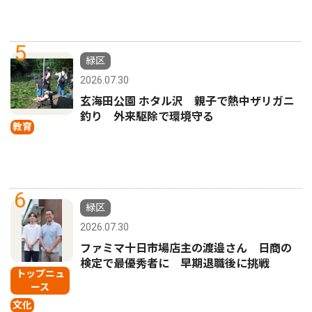
5
緑区
2026.07.30
玄海田公園 ホタル沢 親子で熱中ザリガニ
釣り 外来駆除で環境守る
教育
6
緑区
2026.07.30
ファミマ十日市場店主の渡邉さん 日商の
検定で最優秀者に 早期退職後に挑戦
トップニュ
ース
文化