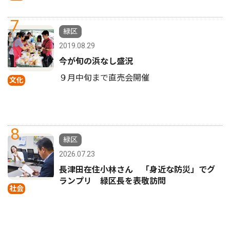
7
緑区
2019.08.29
今が旬の浜なし盛況
９月中旬まで直売会開催
文化
8
緑区
2026.07.23
長津田在住小林さん 「身近な防災」でグ
ランプリ 緑区長を表敬訪問
社会