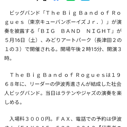
ビッグバンド「Ｔｈｅ Ｂｉｇ Ｂａｎｄ ｏｆ Ｒｏ
ｇｕｅｓ（東京キューバンボーイズＪｒ．）」が演
奏を披露する「ＢＩＧ ＢＡＮＤ ＮＩＧＨＴ」が
５月16日（土）、みどりアートパーク（長津田２の
１の３）で開催される。開場午後２時15分、開演３
時。
Ｔｈｅ Ｂｉｇ Ｂａｎｄ ｏｆ Ｒｏｇｕｅｓは１９
６８年に、リーダーの伊波秀進さんが結成した社会
人ビッグバンド。当日はラテンやジャズの演奏を楽
しめる。
入場料３０００円。ＦＡＸ、電話での予約は伊波