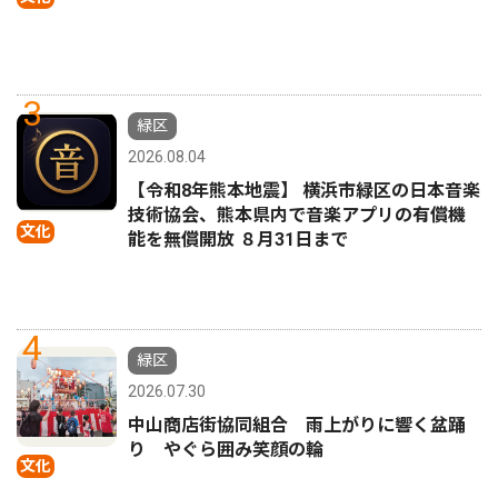
3
緑区
2026.08.04
【令和8年熊本地震】 横浜市緑区の日本音楽
技術協会、熊本県内で音楽アプリの有償機
文化
能を無償開放 ８月31日まで
4
緑区
2026.07.30
中山商店街協同組合 雨上がりに響く盆踊
り やぐら囲み笑顔の輪
文化