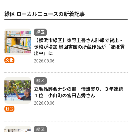
緑区 ローカルニュースの新着記事
緑区
【横浜市緑区】東野圭吾さん訃報で貸出・
予約が増加 緑図書館の所蔵作品が「ほぼ貸
出中」に
文化
2026.08.06
緑区
立毛品評会ナシの部 情熱実り、３年連続
１位 小山町の宮田吉秀さん
2026.08.06
社会
緑区