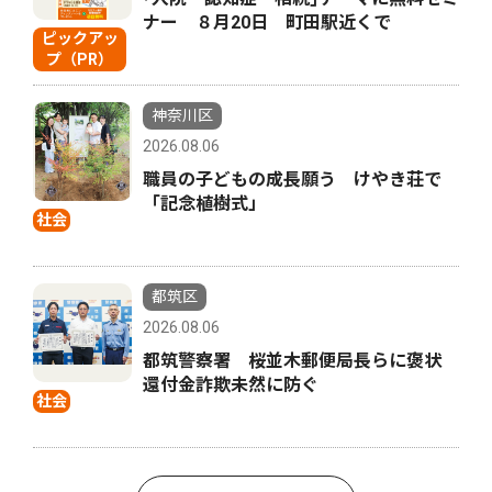
ナー ８月20日 町田駅近くで
ピックアッ
プ（PR）
神奈川区
2026.08.06
職員の子どもの成長願う けやき荘で
「記念植樹式」
社会
都筑区
2026.08.06
都筑警察署 桜並木郵便局長らに褒状
還付金詐欺未然に防ぐ
社会