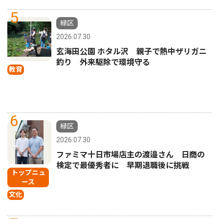
5
緑区
2026.07.30
玄海田公園 ホタル沢 親子で熱中ザリガニ
釣り 外来駆除で環境守る
教育
6
緑区
2026.07.30
ファミマ十日市場店主の渡邉さん 日商の
検定で最優秀者に 早期退職後に挑戦
トップニュ
ース
文化