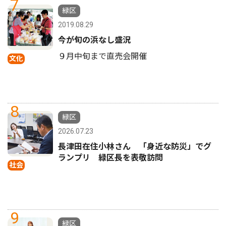
7
緑区
2019.08.29
今が旬の浜なし盛況
９月中旬まで直売会開催
文化
8
緑区
2026.07.23
長津田在住小林さん 「身近な防災」でグ
ランプリ 緑区長を表敬訪問
社会
9
緑区