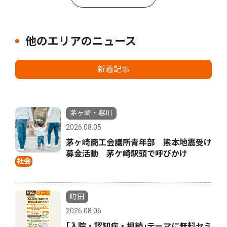
他のエリアのニュース
新着記事
茅ヶ崎・寒川
2026.08.05
茅ヶ崎商工会議所青年部 熊本地震受け
募金活動 茅ケ崎駅頭で呼びかけ
社会
町田
2026.08.06
｢入院・認知症・相続｣テーマに無料セミ