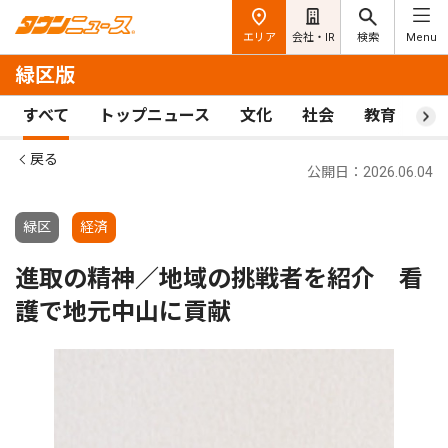
エリア
会社・IR
検索
Menu
緑区版
すべて
トップニュース
文化
社会
教育
ス
戻る
公開日：2026.06.04
緑区
経済
進取の精神／地域の挑戦者を紹介 看
護で地元中山に貢献