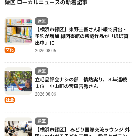
緑区 ローカルニュースの新着記事
緑区
【横浜市緑区】東野圭吾さん訃報で貸出・
予約が増加 緑図書館の所蔵作品が「ほぼ貸
出中」に
文化
2026.08.06
緑区
立毛品評会ナシの部 情熱実り、３年連続
１位 小山町の宮田吉秀さん
2026.08.06
社会
緑区
【横浜市緑区】 みどり国際交流ラウンジ 外