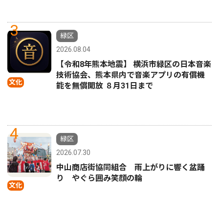
3
緑区
2026.08.04
【令和8年熊本地震】 横浜市緑区の日本音楽
技術協会、熊本県内で音楽アプリの有償機
文化
能を無償開放 ８月31日まで
4
緑区
2026.07.30
中山商店街協同組合 雨上がりに響く盆踊
り やぐら囲み笑顔の輪
文化