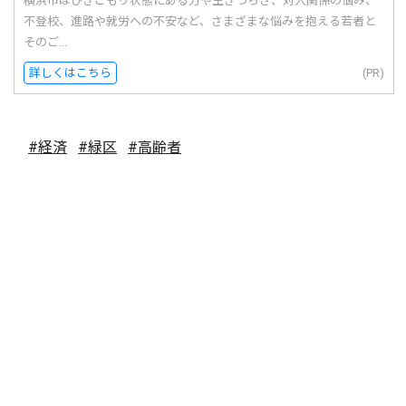
横浜市はひきこもり状態にある方や生きづらさ、対人関係の悩み、
不登校、進路や就労への不安など、さまざまな悩みを抱える若者と
そのご...
詳しくはこちら
(PR)
#経済
#緑区
#高齢者