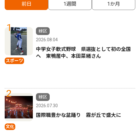
前日
1週間
1か月
1
緑区
2026.08.04
中学女子軟式野球 県選抜として初の全国
へ 東鴨居中、本田菜緒さん
スポーツ
2
緑区
2026.07.30
国際職豊かな盆踊り 霧が丘で盛大に
文化