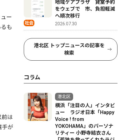
地域ケアプラザ 貸室予約
をウェブで 市、負担軽減
へ順次移行
ニュー
社会
2026.07.30
あるも
港北区 トップニュースの記事を
検索
コラム
港北区
横浜「注目の人」インタビ
ュー ラジオ日本「Happy
以前は
Voice ! from
YOKOHAMA」のパーソナ
選手が
リティー 小野寺結衣さん
「孤独を救ってくれたラジ