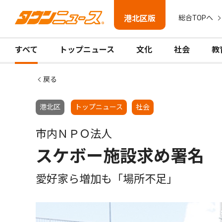
港北区版
総合TOPへ
すべて
トップニュース
文化
社会
教
戻る
港北区
トップニュース
社会
市内ＮＰＯ法人
スケボー施設求め署名
愛好家ら増加も「場所不足｣