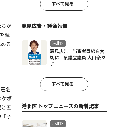
すべて見る
意見広告・議会報告
たちが
を続
港北区
求める
意見広告 当事者目線を大
切に 県議会議員 大山奈々
子
すべて見る
、署名
スケボ
港北区 トップニュースの新着記事
禍と五
中『子
港北区