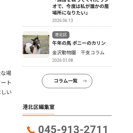
オで、今度は私が誰かの居
場所になりたい」
2026.06.13
港北区
午年の馬 ポニーのカリン
金沢動物園 干支コラム
2026.01.08
能な場
コラム一覧
ケート
ほしい
港北区編集室
045-913-2711