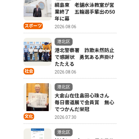
綱島東 老舗水泳教室が営
業終了 五輪選手輩出の50
年に幕
スポーツ
2026.08.06
港北区
港北警察署 詐欺未然防止
で感謝状 勇気ある声掛け
たたえる
社会
2026.08.06
港北区
大倉山在住畠田心珠さん
毎日書道展で会員賞 無心
でつかんだ栄冠
文化
2026.07.30
港北区