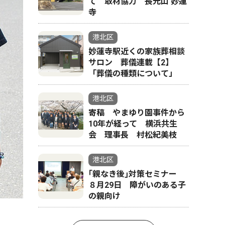
て 取材協力 長光山 妙蓮
寺
港北区
妙蓮寺駅近くの家族葬相談
サロン 葬儀連載【2】
「葬儀の種類について」
港北区
寄稿 やまゆり園事件から
10年が経って 横浜共生
会 理事長 村松紀美枝
港北区
｢親なき後｣対策セミナー
８月29日 障がいのある子
の親向け