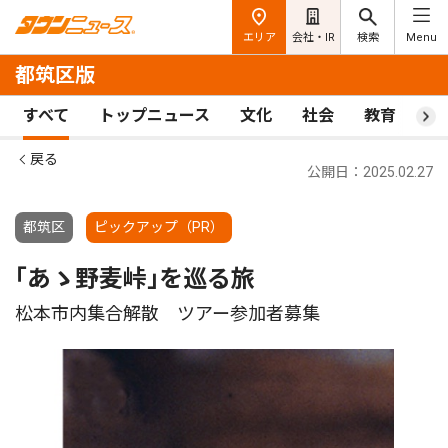
エリア
会社・IR
検索
Menu
都筑区版
すべて
トップニュース
文化
社会
教育
ス
戻る
公開日：2025.02.27
都筑区
ピックアップ（PR）
｢あゝ野麦峠｣を巡る旅
松本市内集合解散 ツアー参加者募集