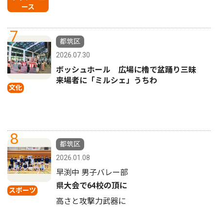
ース
7
都筑区
2026.07.30
ボッシュホール 広場に櫓で盆踊り三昧
来場者に「ミルシェ」うちわ
文化
8
都筑区
2026.01.08
早渕中 男子バレー部
県大会で64校の頂に
スポーツ
高さと攻撃力武器に