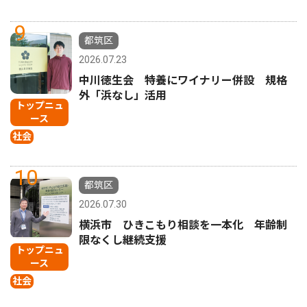
9
都筑区
2026.07.23
中川徳生会 特養にワイナリー併設 規格
外「浜なし」活用
トップニュ
ース
社会
10
都筑区
2026.07.30
横浜市 ひきこもり相談を一本化 年齢制
限なくし継続支援
トップニュ
ース
社会