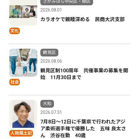
さがみはら中央区・緑区
2026.08.01
カラオケで親睦深める 民商大沢支部
文化
鶴見区
2026.08.06
鶴見区制100周年 共催事業の募集を開
始 11月30日まで
社会
大和
2026.07.31
7月8日〜12日に千葉県で行われたアジ
ア柔術選手権で優勝した 五味 良太さ
人物風土記
ん 渋谷在勤 40歳