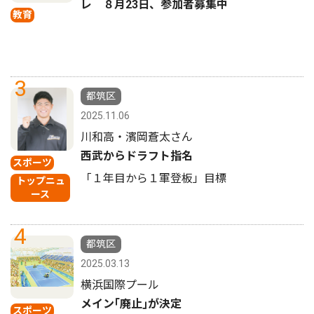
レ ８月23日、参加者募集中
教育
3
都筑区
2025.11.06
川和高・濱岡蒼太さん
西武からドラフト指名
スポーツ
「１年目から１軍登板」目標
トップニュ
ース
4
都筑区
2025.03.13
横浜国際プール
メイン｢廃止｣が決定
スポーツ