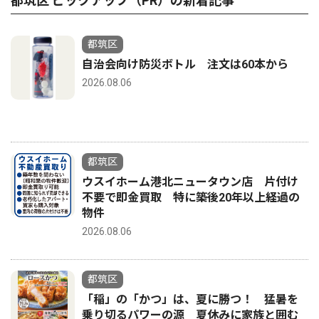
都筑区 ピックアップ（PR）の新着記事
都筑区
自治会向け防災ボトル 注文は60本から
2026.08.06
都筑区
ウスイホーム港北ニュータウン店 片付け
不要で即金買取 特に築後20年以上経過の
物件
2026.08.06
都筑区
「稲」の「かつ」は、夏に勝つ！ 猛暑を
乗り切るパワーの源 夏休みに家族と囲む