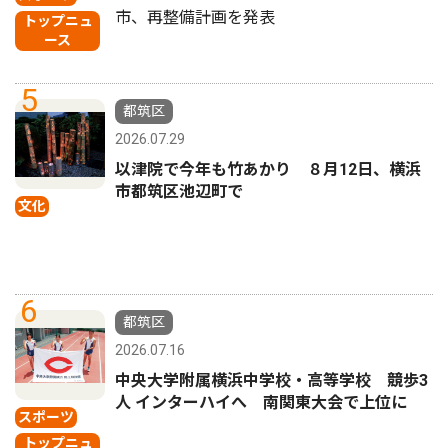
市、再整備計画を発表
トップニュ
ース
5
都筑区
2026.07.29
以津院で今年も竹あかり ８月12日、横浜
市都筑区池辺町で
文化
6
都筑区
2026.07.16
中央大学附属横浜中学校・高等学校 競歩3
人 インターハイへ 南関東大会で上位に
スポーツ
トップニュ