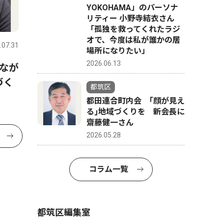
YOKOHAMA」のパーソナ
リティー 小野寺結衣さん
「孤独を救ってくれたラジ
オで、今度は私が誰かの居
.07.31
場所になりたい」
2026.06.13
なが
づく
都筑区
都田連合町内会 ｢顔が見え
る｣地域づくりを 新会長に
齋藤健一さん
2026.05.28
コラム一覧
都筑区編集室