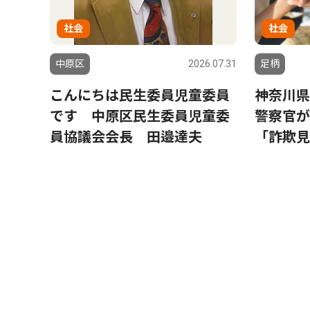
社会
社会
中原区
2026.07.31
足柄
こんにちは民生委員児童委員
神奈川県
です 中原区民生委員児童委
警察官が
員協議会会長 田邉達夫
「詐欺見