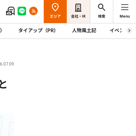
エリア
会社・IR
検索
Menu
R）
タイアップ（PR）
人物風土記
イベント
.07.09
と