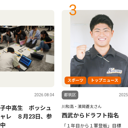
3
スポーツ
トップニュース
2026.08.04
都筑区
2025
川和高・濱岡蒼太さん
子中高生 ボッシュ
西武からドラフト指名
ャレ ８月23日、参
中
「１年目から１軍登板」目標