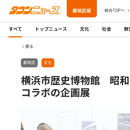
都筑区版
総合TOPへ
すべて
トップニュース
文化
社会
教
戻る
都筑区
文化
横浜市歴史博物館 昭和
コラボの企画展