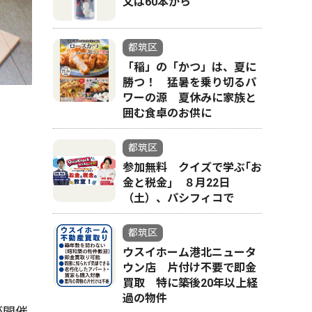
文は60本から
都筑区
「稲」の「かつ」は、夏に
勝つ！ 猛暑を乗り切るパ
ワーの源 夏休みに家族と
囲む食卓のお供に
昭和初期に日本で発売されたブリキのロボ
都筑区
参加無料 クイズで学ぶ｢お
金と税金｣ ８月22日
（土）、パシフィコで
都筑区
ウスイホーム港北ニュータ
ウン店 片付け不要で即金
買取 特に築後20年以上経
過の物件
が開催