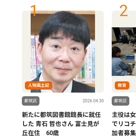
1
2
人物風土記
教育
6.07.30
都筑区
2026.04.30
都筑区
を一
新たに都筑図書館館長に就任
主役は女
続支
した 青石 哲也さん 富士見が
でリコチ
丘在住 60歳
加者募集