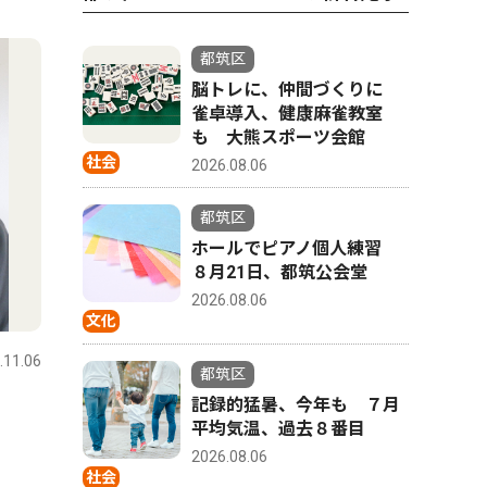
4
5
都筑区
脳トレに、仲間づくりに
雀卓導入、健康麻雀教室
も 大熊スポーツ会館
社会
2026.08.06
都筑区
ホールでピアノ個人練習
８月21日、都筑公会堂
2026.08.06
スポーツ
トップニュース
文化
文化
.11.06
都筑区
2025.03.13
都筑区
都筑区
記録的猛暑、今年も ７月
横浜国際プール
以津院で
平均気温、過去８番目
メイン｢廃止｣が決定
月12日
2026.08.06
で
社会
市、再整備計画を発表