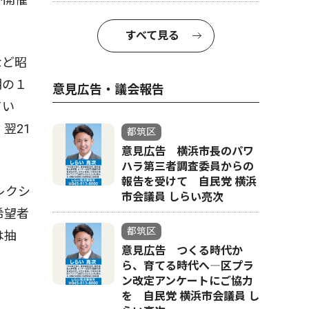
すべて見る
など昭
期の１
意見広告・議会報告
てい
翌21
都筑区
意見広告 横浜市長のパワ
ハラ第三者調査委員からの
報告を受けて 自民党 横浜
レクシ
市会議員 しらい亮次
希望者
都筑区
は抽
意見広告 つくる時代か
ら、育てる時代へ―区プラ
ン改定アンケートにご協力
を 自民党 横浜市会議員 し