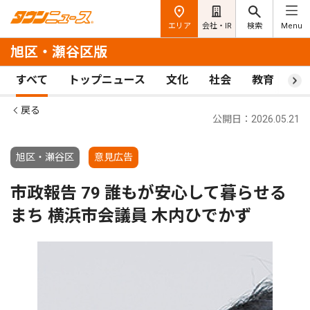
エリア
会社・IR
検索
Menu
旭区・瀬谷区版
すべて
トップニュース
文化
社会
教育
ス
戻る
公開日：2026.05.21
旭区・瀬谷区
意見広告
市政報告 79 誰もが安心して暮らせる
まち 横浜市会議員 木内ひでかず