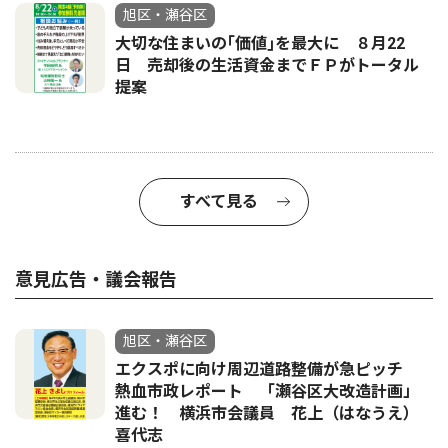
旭区・瀬谷区
大切な住まいの｢価値｣を最大に ８月22
日 売却後の生活資金までＦＰがトータル
提案
すべて見る
意見広告・議会報告
旭区・瀬谷区
エクスポに向け周辺道路整備が急ピッチ
熱血市政レポート 「瀬谷区大改造計画」
進む！ 横浜市会議員 花上（はなうえ）
喜代志