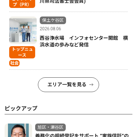
川県司法書士会会員)
プ（PR）
保土ケ谷区
2026.08.06
西谷浄水場 インフォセンター開館 横
浜水道の歩みなど発信
トップニュ
ース
社会
エリア一覧を見る
ピックアップ
旭区・瀬谷区
義務化の相続登記をサポート ”家族信託”の