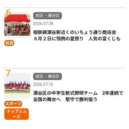
6
旭区・瀬谷区
2026.07.28
相鉄線瀬谷駅近くのいちょう通り商店会
８月２日に恒例の夏祭り 人気の富くじも
社会
7
旭区・瀬谷区
2026.07.16
瀬谷区の中学生軟式野球チーム 2年連続で
全国の舞台へ 堅守で勝利狙う
スポーツ
トップニュ
ース