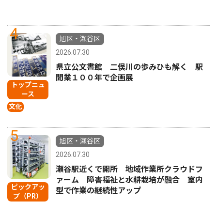
4
旭区・瀬谷区
2026.07.30
県立公文書館 二俣川の歩みひも解く 駅
開業１００年で企画展
トップニュ
ース
文化
5
旭区・瀬谷区
2026.07.30
瀬谷駅近くで開所 地域作業所クラウドフ
ァーム 障害福祉と水耕栽培が融合 室内
ピックアッ
型で作業の継続性アップ
プ（PR）