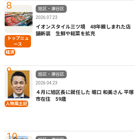
8
旭区・瀬谷区
2026.07.23
イオンスタイル三ツ境 48年親しまれた店
舗新装 生鮮や総菜を拡充
トップニュ
ース
経済
9
旭区・瀬谷区
2026.04.23
４月に旭区長に就任した 堀口 和美さん 平塚
市在住 59歳
人物風土記
10