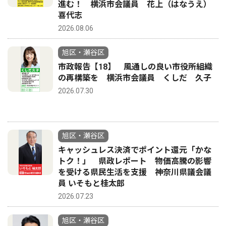
進む！ 横浜市会議員 花上（はなうえ）
喜代志
2026.08.06
旭区・瀬谷区
市政報告【18】 風通しの良い市役所組織
の再構築を 横浜市会議員 くしだ 久子
2026.07.30
旭区・瀬谷区
キャッシュレス決済でポイント還元「かな
トク！」 県政レポート 物価高騰の影響
を受ける県民生活を支援 神奈川県議会議
員 いそもと桂太郎
2026.07.23
旭区・瀬谷区