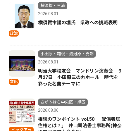
横須賀・三浦
2026.08.01
横須賀市議の堀氏 県政への挑戦表明
政治
小田原・箱根・湯河原・真鶴
2026.08.01
明治大学校友会 マンドリン演奏会 ９
月27日 小田原三の丸ホール 時代を
文化
彩った名曲テーマに
さがみはら中央区・緑区
2026.08.06
相続のワンポイント vol.50 ｢配偶者居
住権とは？｣ 井口司法書士事務所(神奈
ピックアッ