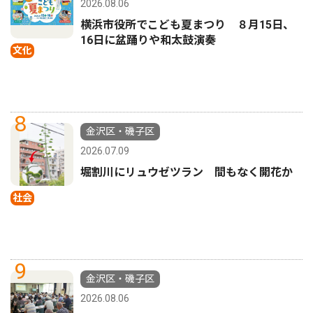
2026.08.06
横浜市役所でこども夏まつり ８月15日、
16日に盆踊りや和太鼓演奏
文化
8
金沢区・磯子区
2026.07.09
堀割川にリュウゼツラン 間もなく開花か
社会
9
金沢区・磯子区
2026.08.06