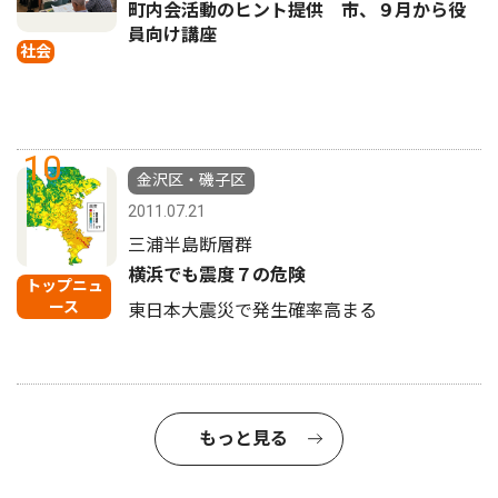
町内会活動のヒント提供 市、９月から役
員向け講座
社会
10
金沢区・磯子区
2011.07.21
三浦半島断層群
横浜でも震度７の危険
トップニュ
ース
東日本大震災で発生確率高まる
もっと見る