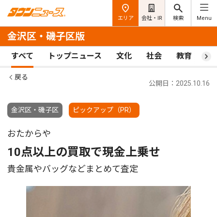
エリア
会社・IR
検索
Menu
金沢区・磯子区版
すべて
トップニュース
文化
社会
教育
ス
戻る
公開日：2025.10.16
金沢区・磯子区
ピックアップ（PR）
おたからや
10点以上の買取で現金上乗せ
貴金属やバッグなどまとめて査定