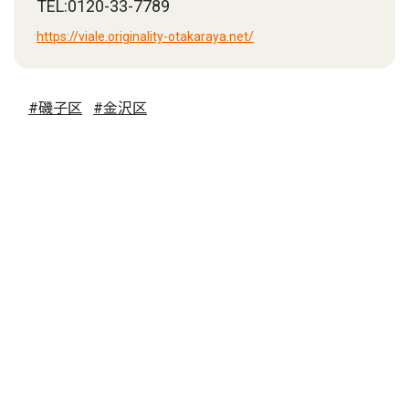
TEL:0120-33-7789
https://viale.originality-otakaraya.net/
#磯子区
#金沢区