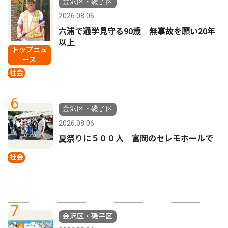
金沢区・磯子区
2026.08.06
六浦で通学見守る90歳 無事故を願い20年
以上
トップニュ
ース
社会
6
金沢区・磯子区
2026.08.06
夏祭りに５００人 富岡のセレモホールで
社会
7
金沢区・磯子区