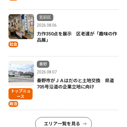
宮前区
2026.08.06
力作350点を展示 区老連が「趣味の作
品展」
社会
秦野
2026.08.07
秦野市がＪＡはだのと土地交換 県道
705号沿道の企業立地に向け
トップニュ
ース
政治
エリア一覧を見る