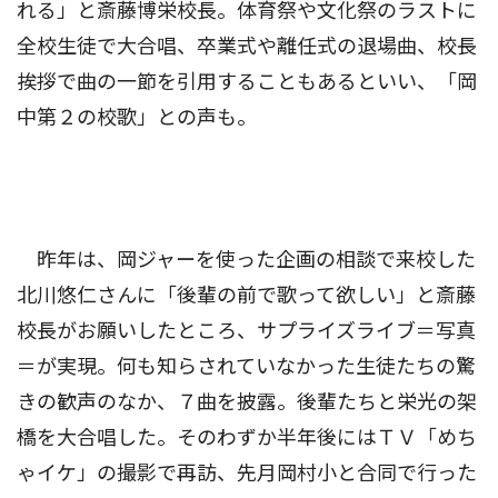
れる」と斎藤博栄校長。体育祭や文化祭のラストに
全校生徒で大合唱、卒業式や離任式の退場曲、校長
挨拶で曲の一節を引用することもあるといい、「岡
中第２の校歌」との声も。
昨年は、岡ジャーを使った企画の相談で来校した
北川悠仁さんに「後輩の前で歌って欲しい」と斎藤
校長がお願いしたところ、サプライズライブ＝写真
＝が実現。何も知らされていなかった生徒たちの驚
きの歓声のなか、７曲を披露。後輩たちと栄光の架
橋を大合唱した。そのわずか半年後にはＴＶ「めち
ゃイケ」の撮影で再訪、先月岡村小と合同で行った