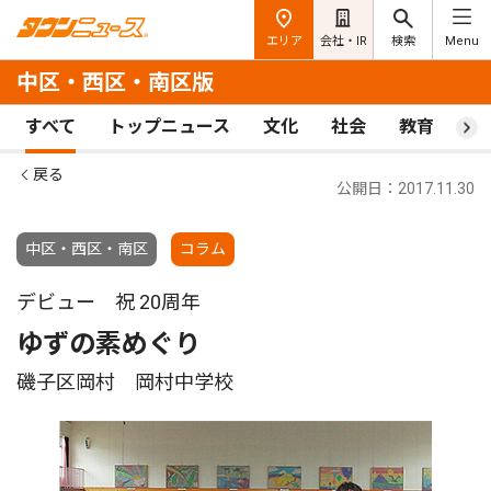
エリア
会社・IR
検索
Menu
中区・西区・南区版
すべて
トップニュース
文化
社会
教育
ス
戻る
公開日：2017.11.30
中区・西区・南区
コラム
デビュー 祝 20周年
ゆずの素めぐり
磯子区岡村 岡村中学校