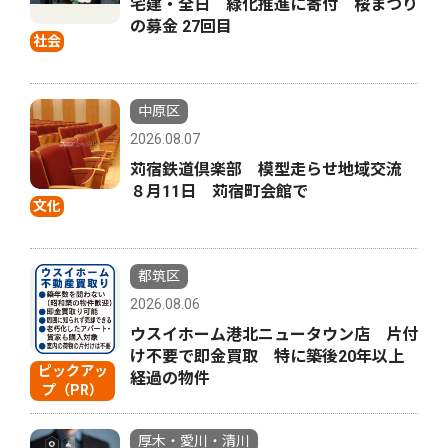
宅建・全日 緑化推進に寄付 桜まつり
の募金 27回目
社会
中原区
2026.08.07
苅宿鉄道倶楽部 模型走らせ地域交流
８月11日 苅宿町会館で
文化
都筑区
2026.08.06
ウスイホーム港北ニュータウン店 片付
け不要で即金買取 特に築後20年以上
ピックアッ
経過の物件
プ（PR）
厚木・愛川・清川