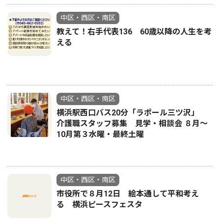
中区・西区・南区
教えて！右手代表136 60歳以降の人生を考
える
中区・西区・南区
横浜駅西口バス20分「ラポール三ツ沢」
介護職スタッフ募集 見学・相談会 ８月〜
10月第３水曜・最終土曜
中区・西区・南区
市役所で８月12日 絵本通して平和考え
る 横浜ピースフェスタ