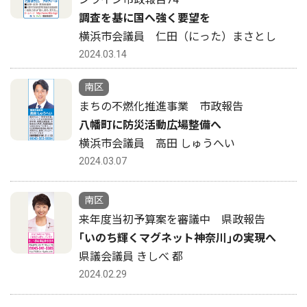
調査を基に国へ強く要望を
横浜市会議員 仁田（にった）まさとし
2024.03.14
南区
まちの不燃化推進事業 市政報告
八幡町に防災活動広場整備へ
横浜市会議員 高田 しゅうへい
2024.03.07
南区
来年度当初予算案を審議中 県政報告
｢いのち輝くマグネット神奈川｣の実現へ
県議会議員 きしべ 都
2024.02.29