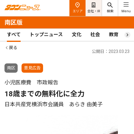
エリア
会社・IR
検索
Menu
南区版
すべて
トップニュース
文化
社会
教育
ス
戻る
公開日：2023.03.23
南区
意見広告
小児医療費 市政報告
18歳までの無料化に全力
日本共産党横浜市会議員 あらき 由美子