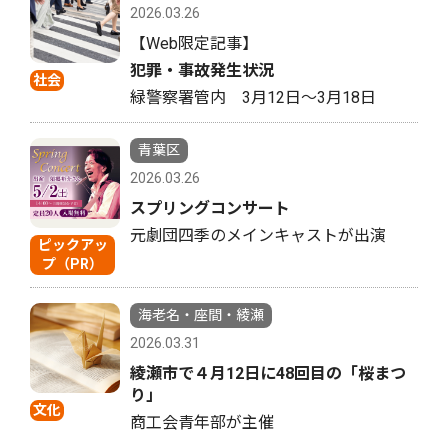
2026.03.26
【Web限定記事】
犯罪・事故発生状況
社会
緑警察署管内 3月12日〜3月18日
青葉区
2026.03.26
スプリングコンサート
元劇団四季のメインキャストが出演
ピックアッ
プ（PR）
海老名・座間・綾瀬
2026.03.31
綾瀬市で４月12日に48回目の「桜まつ
り」
文化
商工会青年部が主催