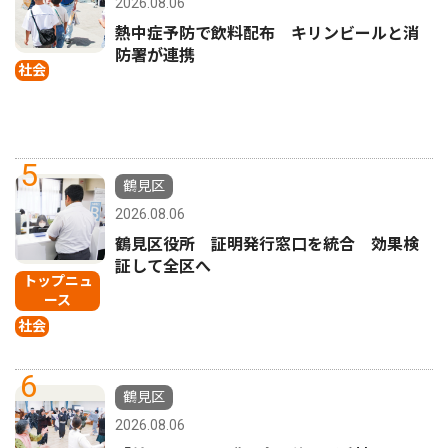
2026.08.06
熱中症予防で飲料配布 キリンビールと消
防署が連携
社会
5
鶴見区
2026.08.06
鶴見区役所 証明発行窓口を統合 効果検
証して全区へ
トップニュ
ース
社会
6
鶴見区
2026.08.06