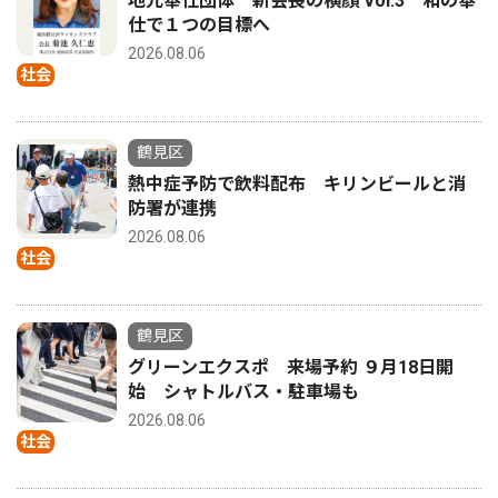
地元奉仕団体 新会長の横顔 Vol.3 和の奉
仕で１つの目標へ
2026.08.06
社会
鶴見区
熱中症予防で飲料配布 キリンビールと消
防署が連携
2026.08.06
社会
鶴見区
グリーンエクスポ 来場予約 ９月18日開
始 シャトルバス・駐車場も
2026.08.06
社会