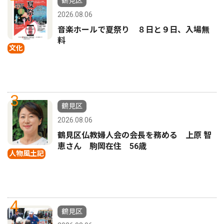
鶴見区
2026.08.06
音楽ホールで夏祭り ８日と９日、入場無
料
文化
3
鶴見区
2026.08.06
鶴見区仏教婦人会の会長を務める 上原 智
恵さん 駒岡在住 56歳
人物風土記
4
鶴見区