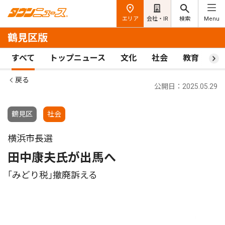
エリア
会社・IR
検索
Menu
鶴見区版
すべて
トップニュース
文化
社会
教育
ス
戻る
公開日：2025.05.29
鶴見区
社会
横浜市長選
田中康夫氏が出馬へ
｢みどり税｣撤廃訴える