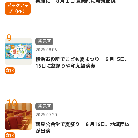
笑顔に ８月１日 豊岡町に新規開院
ピックアッ
プ（PR）
9
鶴見区
2026.08.06
横浜市役所でこども夏まつり ８月15日、
16日に盆踊りや和太鼓演奏
文化
10
鶴見区
2026.07.30
鶴見公会堂で夏祭り ８月16日、地域団体
が出演
文化