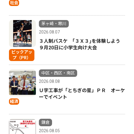
社会
茅ヶ崎・寒川
2026.08.07
３人制バスケ ｢３Ｘ３｣を体験しよう
９月20日に小学生向け大会
ピックアッ
プ（PR）
中区・西区・南区
2026.08.08
Ｕ字工事が「とちぎの星」ＰＲ オーケ
ーでイベント
経済
鎌倉
2026.08.05