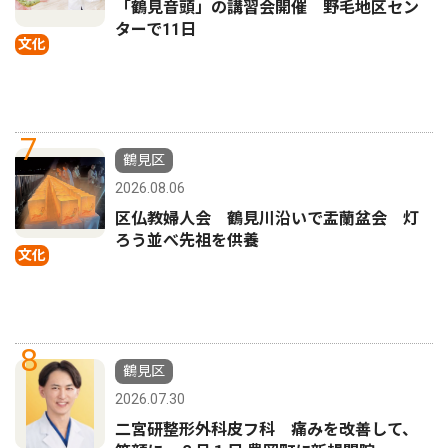
「鶴見音頭」の講習会開催 野毛地区セン
ターで11日
文化
7
鶴見区
2026.08.06
区仏教婦人会 鶴見川沿いで盂蘭盆会 灯
ろう並べ先祖を供養
文化
8
鶴見区
2026.07.30
二宮研整形外科皮フ科 痛みを改善して、