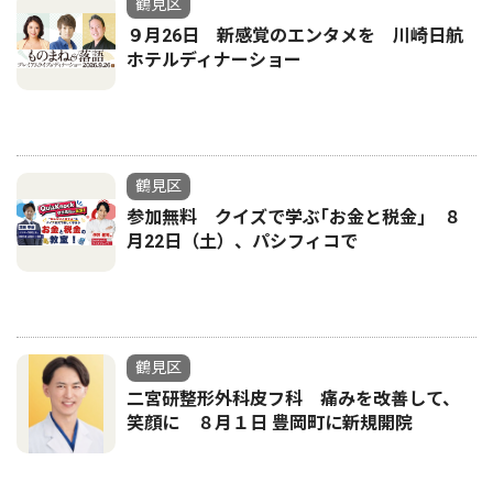
鶴見区
９月26日 新感覚のエンタメを 川崎日航
ホテルディナーショー
鶴見区
参加無料 クイズで学ぶ｢お金と税金｣ ８
月22日（土）、パシフィコで
鶴見区
二宮研整形外科皮フ科 痛みを改善して、
笑顔に ８月１日 豊岡町に新規開院