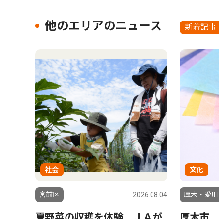
他のエリアのニュース
新着記事
社会
文化
宮前区
2026.08.04
厚木・愛川
夏野菜の収穫を体験 ＪＡが
厚木市 