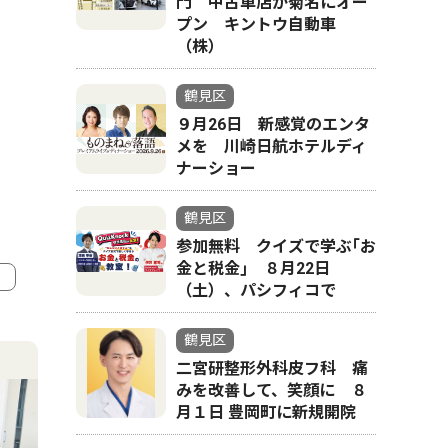
門 中古車店が菊名にオー
プン キントウ自動車
（株）
鶴見区
９月26日 新感覚のエンタ
メを 川崎日航ホテルディ
ナーショー
鶴見区
参加無料 クイズで学ぶ｢お
金と税金｣ ８月22日
（土）、パシフィコで
4
5
鶴見区
二宮研整形外科皮フ科 痛
みを改善して、笑顔に ８
月１日 豊岡町に新規開院