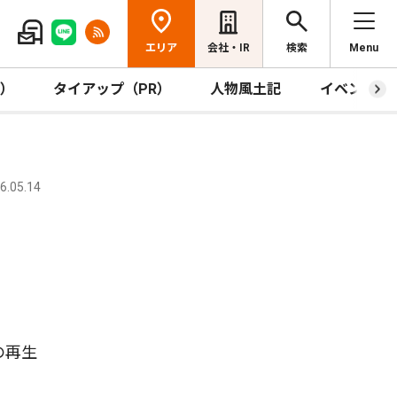
エリア
会社・IR
検索
Menu
R）
タイアップ（PR）
人物風土記
イベント
.05.14
の再生