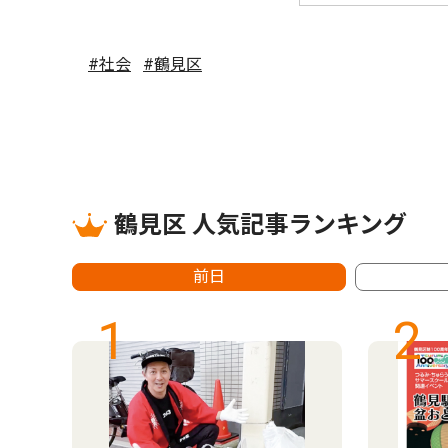
#社会
#鶴見区
鶴見区 人気記事ランキング
前日
1
2