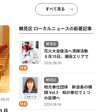
すべて見る
鶴見区 ローカルニュースの新着記事
鶴見区
花火大会復活へ清掃活動
８月15日、潮田エリアで
2026.08.06
社会
鶴見区
地元奉仕団体 新会長の横
顔 Vol.3 和の奉仕で１つ
の目標へ
.08.05
社会
2026.08.06
８月