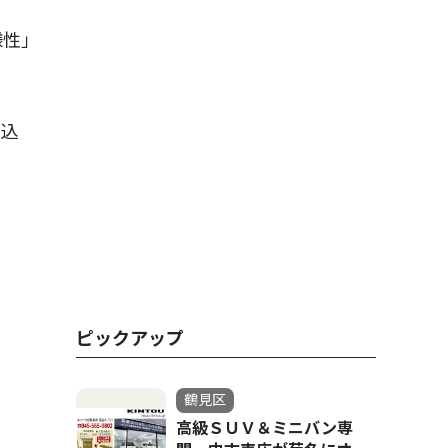
様性」
申込
ピックアップ
鶴見区
高級ＳＵＶ＆ミニバン専