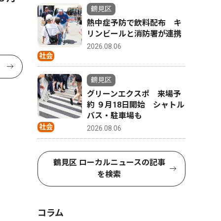
鶴見区
熱中症予防で飲料配布 キ
リンビールと消防署が連携
2026.08.06
社会
鶴見区
グリーンエクスポ 来場予
約 ９月18日開始 シャトル
バス・駐車場も
社会
2026.08.06
鶴見区 ローカルニュースの記事
を検索
コラム