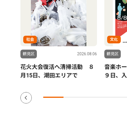
社会
文化
6.08.06
鶴見区
2026.08.06
鶴見区
開催
花火大会復活へ清掃活動 ８
音楽ホー
月15日、潮田エリアで
９日、入