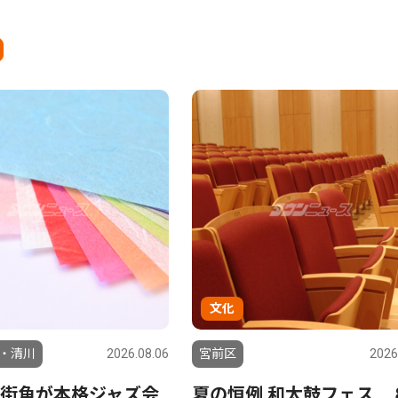
文化
・清川
2026.08.06
宮前区
2026
街角が本格ジャズ会
夏の恒例 和太鼓フェス 