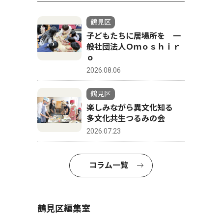
鶴見区
子どもたちに居場所を 一
般社団法人Ｏｍｏｓｈｉｒ
ｏ
2026.08.06
鶴見区
楽しみながら異文化知る
多文化共生つるみの会
2026.07.23
コラム一覧
鶴見区編集室