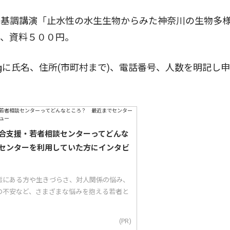
基調講演「止水性の水生生物からみた神奈川の生物多
料、資料５００円。
kana.orgに氏名、住所(市町村まで)、電話番号、人数を明記し
合支援・若者相談センターってどんな
センターを利用していた方にインタビ
態にある方や生きづらさ、対人関係の悩み、
の不安など、さまざまな悩みを抱える若者と
(PR)