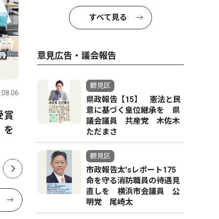
すべて見る
意見広告・議会報告
文化
ピックアッ
鶴見区
.08.06
鶴見区
2026.08.06
鶴見区
県政報告【15】 憲法と民
意に基づく皇位継承を 県
受賞
区仏教婦人会 鶴見川沿いで
５人に１
議会議員 共産党 木佐木
」を
盂蘭盆会 灯ろう並べ先祖を
「相続の
ただまさ
供養
里慶三事
鶴見区
市政報告太'sレポート175
命を守る消防職員の待遇見
直しを 横浜市会議員 公
明党 尾崎太