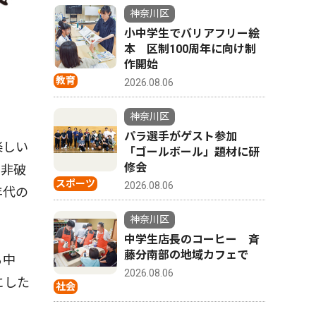
神奈川区
小中学生でバリアフリー絵
本 区制100周年に向け制
作開始
教育
2026.08.06
神奈川区
パラ選手がゲスト参加
楽しい
「ゴールボール」題材に研
修会
。非破
スポーツ
2026.08.06
年代の
神奈川区
中学生店長のコーヒー 斉
藤分南部の地域カフェで
る中
2026.08.06
にした
社会