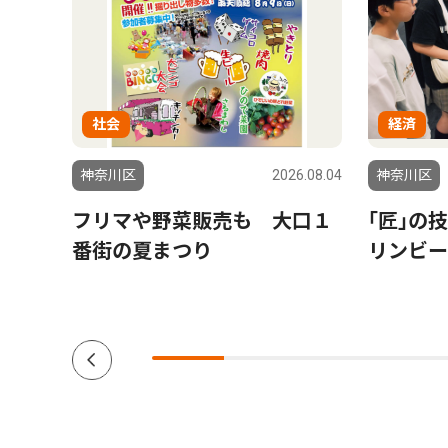
社会
経済
6.07.30
神奈川区
2026.08.04
神奈川区
で行
フリマや野菜販売も 大口１
｢匠｣の
の企
番街の夏まつり
リンビー
美さ