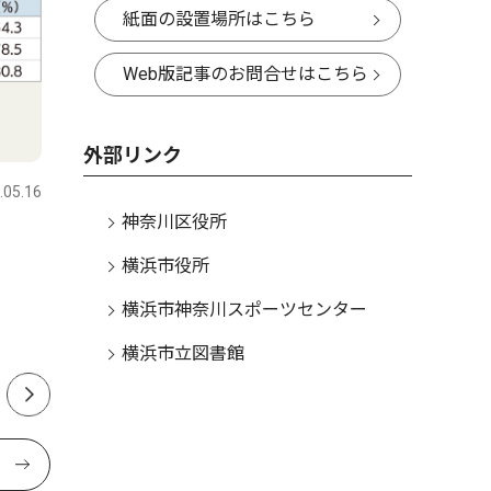
紙面の設置場所はこちら
Web版記事のお問合せはこちら
社会
社会
外部リンク
.05.16
神奈川区
2026.07.30
神奈川区
神奈川区役所
ヤミ市手ぬぐい誕生 「夏の
浦島小す
横浜市役所
白楽土産に」
卒業生たち
横浜市神奈川スポーツセンター
横浜市立図書館