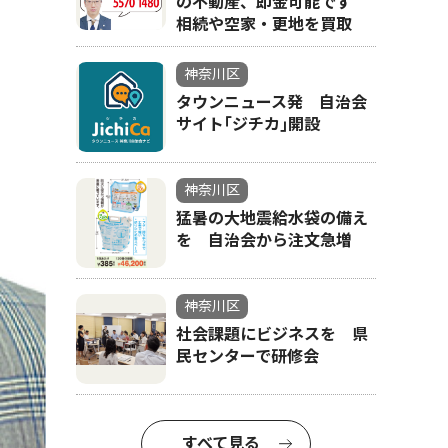
の不動産、即金可能です
相続や空家・更地を買取
神奈川区
タウンニュース発 自治会
サイト｢ジチカ｣開設
神奈川区
猛暑の大地震給水袋の備え
を 自治会から注文急増
神奈川区
社会課題にビジネスを 県
民センターで研修会
すべて見る