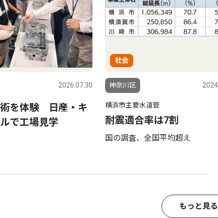
社会
2026.07.30
神奈川区
2024
横浜市主要水道管
技術を体験 日産・キ
耐震適合率は7割
ルで工場見学
国の調査、全国平均超え
もっと見る