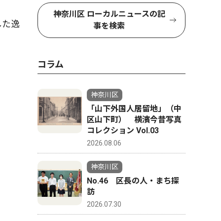
神奈川区 ローカルニュースの記
した逸
事を検索
コラム
神奈川区
「山下外国人居留地」（中
区山下町） 横濱今昔写真
コレクション Vol.03
2026.08.06
神奈川区
No.46 区長の人・まち探
訪
2026.07.30