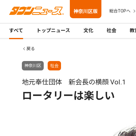
神奈川区版
総合TOPへ
すべて
トップニュース
文化
社会
教
戻る
神奈川区
社会
地元奉仕団体 新会長の横顔 Vol.1
ロータリーは楽しい