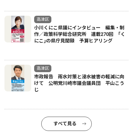
高津区
小川くにこ県議にインタビュー 編集・制
作／政策科学総合研究所 連載270回 ｢く
にこ｣の県庁見聞録 予算ヒアリング
高津区
市政報告 雨水対策と浸水被害の軽減に向
けて 公明党川崎市議会議員団 平山こう
じ
すべて見る