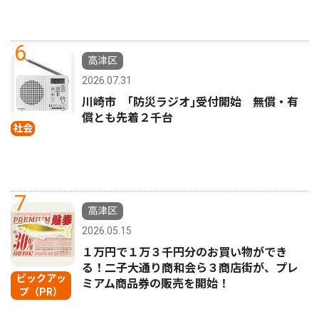
6
高津区
2026.07.31
川崎市 ｢防災ラジオ｣受付開始 無償・有
償とも先着２千台
社会
7
高津区
2026.05.15
１万円で１万３千円分のお買い物ができ
る！二子大通り商和会ら３商店街が、プレ
ピックアッ
ミアム商品券の販売を開始！
プ（PR）