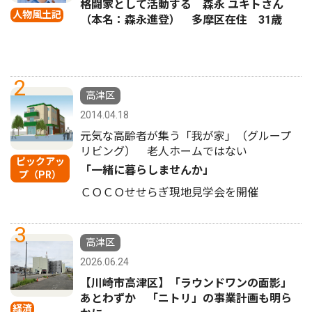
格闘家として活動する 森永 ユキトさん
人物風土記
（本名：森永進登） 多摩区在住 31歳
2
高津区
2014.04.18
元気な高齢者が集う「我が家」（グループ
リビング） 老人ホームではない
ピックアッ
「一緒に暮らしませんか」
プ（PR）
ＣＯＣＯせせらぎ現地見学会を開催
3
高津区
2026.06.24
【川崎市高津区】「ラウンドワンの面影」
あとわずか 「ニトリ」の事業計画も明ら
経済