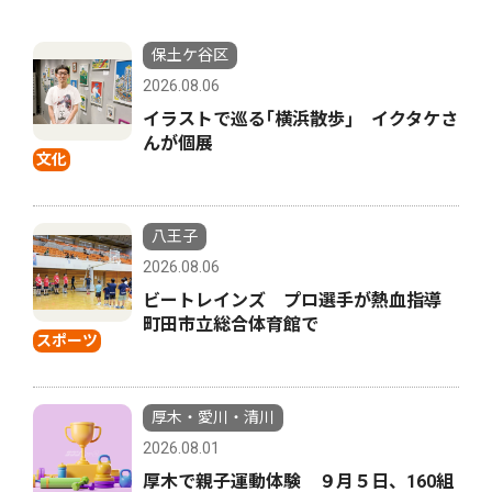
保土ケ谷区
2026.08.06
イラストで巡る｢横浜散歩｣ イクタケさ
んが個展
文化
八王子
2026.08.06
ビートレインズ プロ選手が熱血指導
町田市立総合体育館で
スポーツ
厚木・愛川・清川
2026.08.01
厚木で親子運動体験 ９月５日、160組