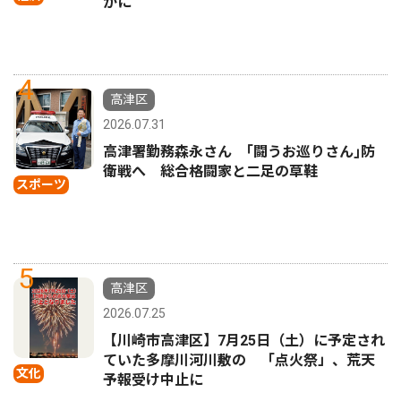
かに
4
高津区
2026.07.31
高津署勤務森永さん ｢闘うお巡りさん｣防
衛戦へ 総合格闘家と二足の草鞋
スポーツ
5
高津区
2026.07.25
【川崎市高津区】7月25日（土）に予定され
ていた多摩川河川敷の 「点火祭」、荒天
文化
予報受け中止に