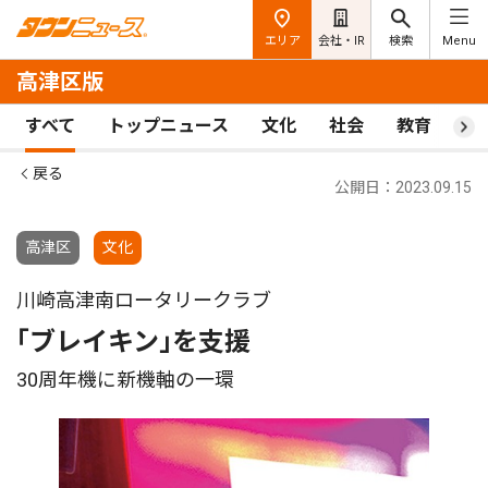
エリア
会社・IR
検索
Menu
高津区版
すべて
トップニュース
文化
社会
教育
ス
戻る
公開日：2023.09.15
高津区
文化
川崎高津南ロータリークラブ
｢ブレイキン｣を支援
30周年機に新機軸の一環