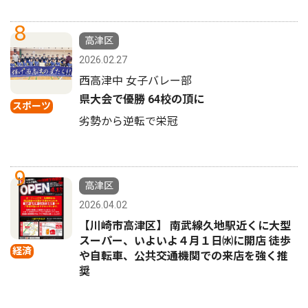
8
高津区
2026.02.27
西高津中 女子バレー部
県大会で優勝 64校の頂に
スポーツ
劣勢から逆転で栄冠
9
高津区
2026.04.02
【川崎市高津区】 南武線久地駅近くに大型
スーパー、いよいよ４月１日㈬に開店 徒歩
経済
や自転車、公共交通機関での来店を強く推
奨