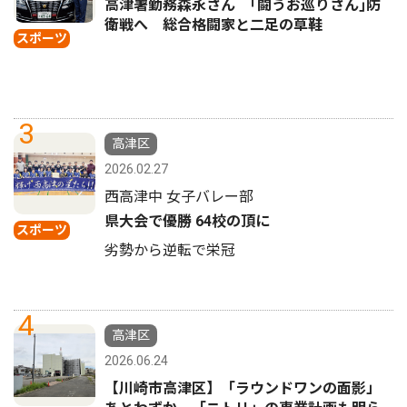
高津署勤務森永さん ｢闘うお巡りさん｣防
衛戦へ 総合格闘家と二足の草鞋
スポーツ
3
高津区
2026.02.27
西高津中 女子バレー部
県大会で優勝 64校の頂に
スポーツ
劣勢から逆転で栄冠
4
高津区
2026.06.24
【川崎市高津区】「ラウンドワンの面影」