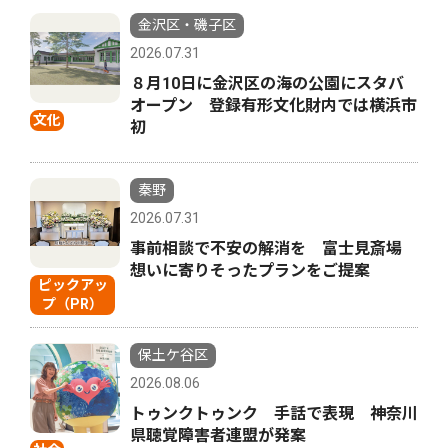
金沢区・磯子区
2026.07.31
８月10日に金沢区の海の公園にスタバ
オープン 登録有形文化財内では横浜市
文化
初
秦野
2026.07.31
事前相談で不安の解消を 富士見斎場
想いに寄りそったプランをご提案
ピックアッ
プ（PR）
保土ケ谷区
2026.08.06
トゥンクトゥンク 手話で表現 神奈川
県聴覚障害者連盟が発案