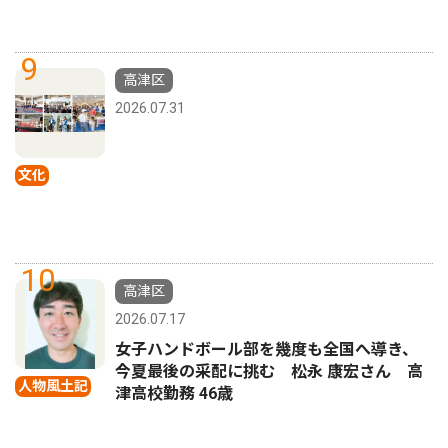
9
高津区
2026.07.31
文化
10
高津区
2026.07.17
女子ハンドボール部を幾度も全国へ導き、
今夏最後の采配に挑む 松永 康宏さん 高
人物風土記
津高校勤務 46歳