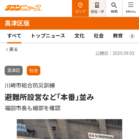
エリア
会社・IR
検索
Menu
高津区版
すべて
トップニュース
文化
社会
教育
ス
戻る
公開日：2025.09.03
高津区
社会
川崎市総合防災訓練
避難所設営など｢本番｣並み
福田市長も細部を確認