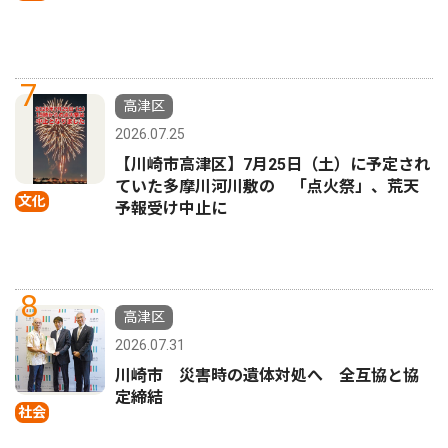
7
高津区
2026.07.25
【川崎市高津区】7月25日（土）に予定され
ていた多摩川河川敷の 「点火祭」、荒天
文化
予報受け中止に
8
高津区
2026.07.31
川崎市 災害時の遺体対処へ 全互協と協
定締結
社会