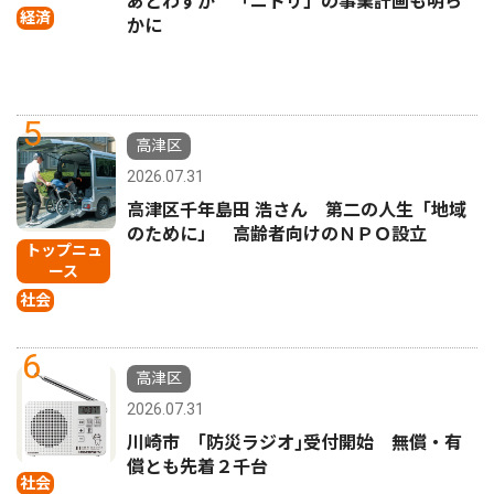
あとわずか 「ニトリ」の事業計画も明ら
経済
かに
5
高津区
2026.07.31
高津区千年島田 浩さん 第二の人生「地域
のために」 高齢者向けのＮＰＯ設立
トップニュ
ース
社会
6
高津区
2026.07.31
川崎市 ｢防災ラジオ｣受付開始 無償・有
償とも先着２千台
社会