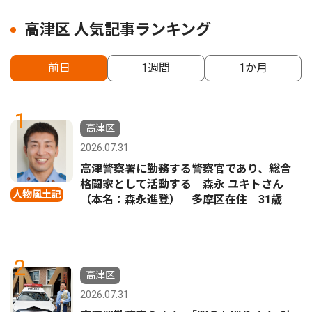
高津区 人気記事ランキング
前日
1週間
1か月
1
高津区
2026.07.31
高津警察署に勤務する警察官であり、総合
格闘家として活動する 森永 ユキトさん
人物風土記
（本名：森永進登） 多摩区在住 31歳
2
高津区
2026.07.31