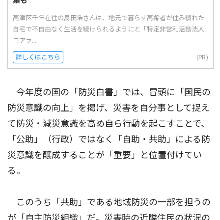
集も
高津区千年在住の島田浩さんは、地元で暮らす高齢者が住み慣れた
自宅で不自由なく生活を続けられるようにと「特定非営利活動法人
コアラ...
詳しくはこちら
(PR)
今年度の国の「防災白書」では、冒頭に「国民の
防災意識の向上」を掲げ、災害を自分事として捉え
て防災・減災意識を高め自ら行動を起こすことで、
「公助」（行政）ではなく「自助・共助」による防
災意識を醸成することが「重要」と位置付けてい
る。
このうち「共助」である地域防災の一部を担うの
が「自主防災組織」だ。災害時の近隣住民の状況の