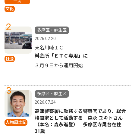
ース
文化
2
多摩区・麻生区
2026.02.20
東名川崎ＩＣ
料金所「ＥＴＣ専用」に
社会
３月９日から運用開始
3
多摩区・麻生区
2026.07.24
高津警察署に勤務する警察官であり、総合
格闘家として活動する 森永 ユキトさん
人物風土記
（本名：森永進登） 多摩区寺尾台在住
31歳