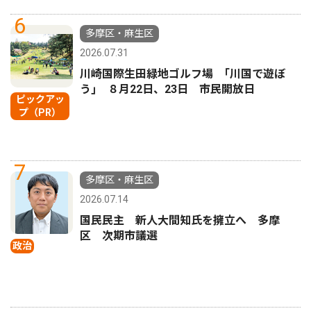
6
多摩区・麻生区
2026.07.31
川崎国際生田緑地ゴルフ場 ｢川国で遊ぼ
う｣ ８月22日、23日 市民開放日
ピックアッ
プ（PR）
7
多摩区・麻生区
2026.07.14
国民民主 新人大間知氏を擁立へ 多摩
区 次期市議選
政治