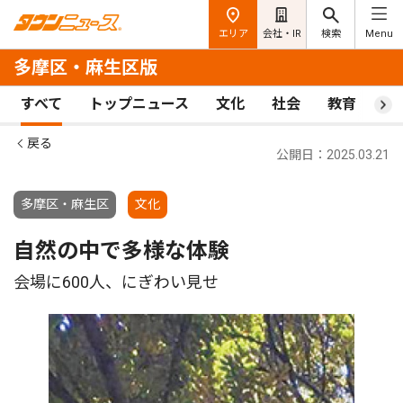
エリア
会社・IR
検索
Menu
多摩区・麻生区版
すべて
トップニュース
文化
社会
教育
ス
戻る
公開日：2025.03.21
多摩区・麻生区
文化
自然の中で多様な体験
会場に600人、にぎわい見せ