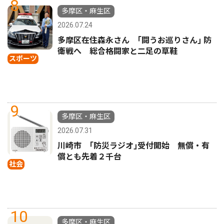
8
多摩区・麻生区
2026.07.24
多摩区在住森永さん ｢闘うお巡りさん｣ 防
衛戦へ 総合格闘家と二足の草鞋
スポーツ
9
多摩区・麻生区
2026.07.31
川崎市 ｢防災ラジオ｣受付開始 無償・有
償とも先着２千台
社会
10
多摩区・麻生区