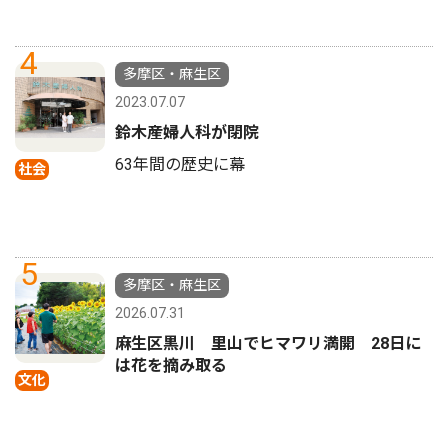
4
多摩区・麻生区
2023.07.07
鈴木産婦人科が閉院
63年間の歴史に幕
社会
5
多摩区・麻生区
2026.07.31
麻生区黒川 里山でヒマワリ満開 28日に
は花を摘み取る
文化