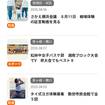
港南区・栄区
2026.08.06
さかえ横浜会議 ８月11日 戦場体験
の証言動画を見る
社会
茅ヶ崎・寒川
2026.08.07
松林中女子バスケ部 湘南ブロック大会
でⅤ 県大会でもベスト８
スポーツ
茅ヶ崎・寒川
2026.08.03
タイ式ヨガ体験募集 勤労市民会館で全
５回
社会