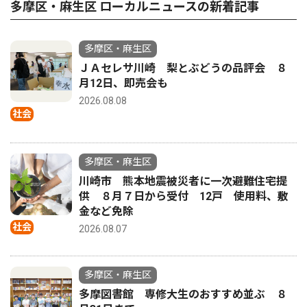
多摩区・麻生区 ローカルニュースの新着記事
多摩区・麻生区
ＪＡセレサ川崎 梨とぶどうの品評会 ８
月12日、即売会も
2026.08.08
社会
多摩区・麻生区
川崎市 熊本地震被災者に一次避難住宅提
供 ８月７日から受付 12戸 使用料、敷
金など免除
社会
2026.08.07
多摩区・麻生区
多摩図書館 専修大生のおすすめ並ぶ ８