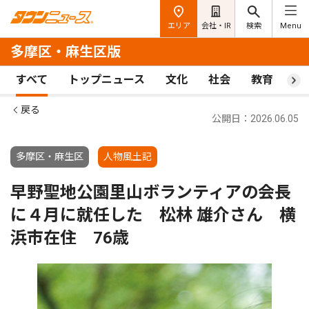
エリア
会社・IR
検索
Menu
多摩区・麻生区版
すべて
トップニュース
文化
社会
教育
ス
戻る
公開日：2026.06.05
多摩区・麻生区
人物風土記
早野聖地公園里山ボランティアの会長
に４月に就任した 松林 雄介さん 横
浜市在住 76歳