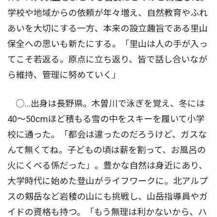
学校や地域からの依頼が年々増え、自然教育やふれ
あいを大切にする一方、本来の設立趣旨である里山
保全への思いも新たにする。「里山は人の手が入っ
てこそ若返る。原点に立ち返り、皆で話し合いなが
ら維持、管理に努めていく」
◯…出身は長野県。木曽川で泳ぎを覚え、冬には
40〜50cmほど積もる雪の中をスキーを履いて小学
校に通った。「都会は違ったのだろうけど、ガスな
んて無くてね。子どもの頃は薪を割って、お風呂の
火にくべる係だった」。豊かな自然は身近にあり、
大学時代に始めた登山がライフワークに。北アルプ
スの剱岳など岩稜の山にも挑戦し、山岳指導員やガ
イドの資格も持つ。「もう無理は利かないから、ハ