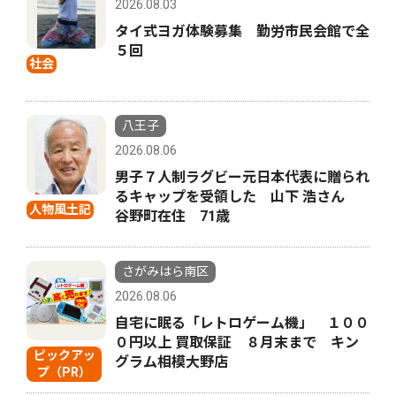
2026.08.03
タイ式ヨガ体験募集 勤労市民会館で全
５回
社会
八王子
2026.08.06
男子７人制ラグビー元日本代表に贈られ
るキャップを受領した 山下 浩さん
人物風土記
谷野町在住 71歳
さがみはら南区
2026.08.06
自宅に眠る「レトロゲーム機」 １００
０円以上 買取保証 ８月末まで キン
ピックアッ
グラム相模大野店
プ（PR）