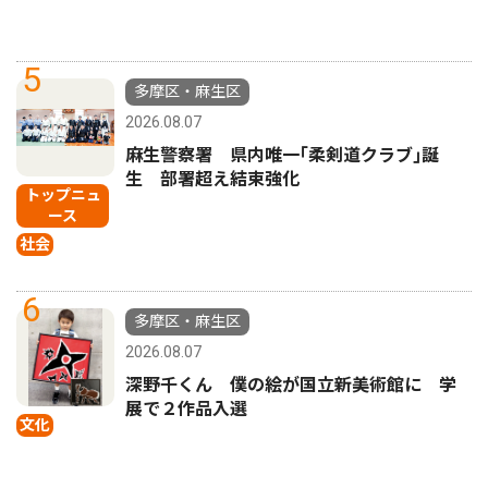
5
多摩区・麻生区
2026.08.07
麻生警察署 県内唯一｢柔剣道クラブ｣誕
生 部署超え結束強化
トップニュ
ース
社会
6
多摩区・麻生区
2026.08.07
深野千くん 僕の絵が国立新美術館に 学
展で２作品入選
文化