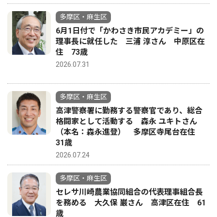
多摩区・麻生区
6月1日付で「かわさき市民アカデミー」の
理事長に就任した 三浦 淳さん 中原区在
住 73歳
2026.07.31
多摩区・麻生区
高津警察署に勤務する警察官であり、総合
格闘家として活動する 森永 ユキトさん
（本名：森永進登） 多摩区寺尾台在住
31歳
2026.07.24
多摩区・麻生区
セレサ川崎農業協同組合の代表理事組合長
を務める 大久保 巌さん 高津区在住 61
歳