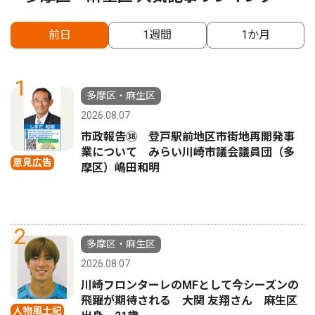
前日
1週間
1か月
1
多摩区・麻生区
2026.08.07
市政報告㊳ 登戸駅前地区市街地再開発事
業について みらい川崎市議会議員団（多
意見広告
摩区）嶋田和明
2
多摩区・麻生区
2026.08.07
川崎フロンターレのMFとして今シーズンの
飛躍が期待される 大関 友翔さん 麻生区
人物風土記