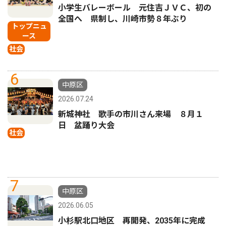
小学生バレーボール 元住吉ＪＶＣ、初の
全国へ 県制し、川崎市勢８年ぶり
トップニュ
ース
社会
6
中原区
2026.07.24
新城神社 歌手の市川さん来場 ８月１
日 盆踊り大会
社会
7
中原区
2026.06.05
小杉駅北口地区 再開発、2035年に完成