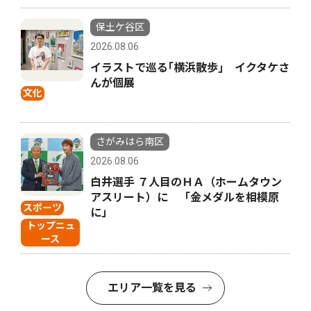
保土ケ谷区
2026.08.06
イラストで巡る｢横浜散歩｣ イクタケさ
んが個展
文化
さがみはら南区
2026.08.06
白井選手 ７人目のＨＡ（ホームタウン
アスリート）に 「金メダルを相模原
スポーツ
に」
トップニュ
ース
エリア一覧を見る