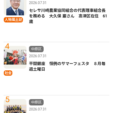
2026.07.31
セレサ川崎農業協同組合の代表理事組合長
を務める 大久保 巌さん 高津区在住 61
人物風土記
歳
4
中原区
2026.07.31
平間銀座 恒例のサマーフェスタ ８月毎
週土曜日
社会
5
中原区
2026.07.31