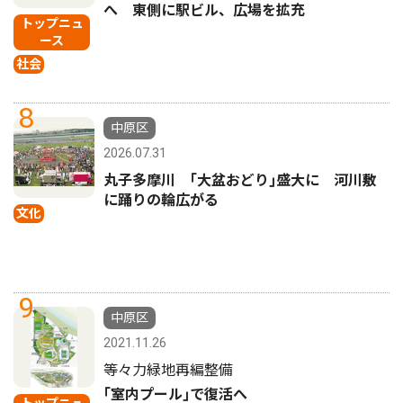
へ 東側に駅ビル、広場を拡充
トップニュ
ース
社会
8
中原区
2026.07.31
丸子多摩川 ｢大盆おどり｣盛大に 河川敷
に踊りの輪広がる
文化
9
中原区
2021.11.26
等々力緑地再編整備
｢室内プール｣で復活へ
トップニュ