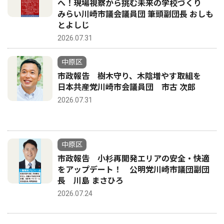
へ！現場視察から挑む未来の学校づくり
みらい川崎市議会議員団 筆頭副団長 おしも
とよしじ
2026.07.31
中原区
市政報告 樹木守り、木陰増やす取組を
日本共産党川崎市会議員団 市古 次郎
2026.07.31
中原区
市政報告 小杉再開発エリアの安全・快適
をアップデート！ 公明党川崎市議団副団
長 川島 まさひろ
2026.07.24