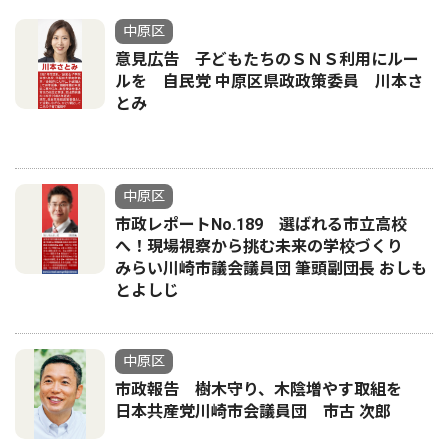
中原区
意見広告 子どもたちのＳＮＳ利用にルー
ルを 自民党 中原区県政政策委員 川本さ
とみ
中原区
市政レポートNo.189 選ばれる市立高校
へ！現場視察から挑む未来の学校づくり
みらい川崎市議会議員団 筆頭副団長 おしも
とよしじ
中原区
市政報告 樹木守り、木陰増やす取組を
日本共産党川崎市会議員団 市古 次郎