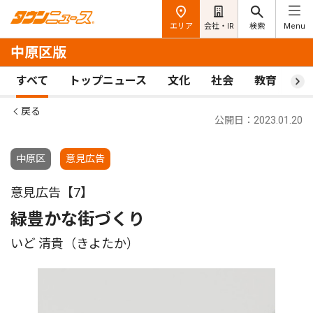
エリア
会社・IR
検索
Menu
中原区版
すべて
トップニュース
文化
社会
教育
ス
戻る
公開日：2023.01.20
中原区
意見広告
意見広告【7】
緑豊かな街づくり
いど 清貴（きよたか）