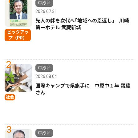
中原区
2026.07.31
先人の絆を次代へ｢地域への恩返し｣ 川崎
第一ホテル 武蔵新城
ピックアッ
プ（PR）
2
中原区
2026.08.04
国際キャンプで県旗手に 中原中１年 齋藤
さん
社会
3
中原区