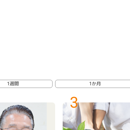
1週間
1か月
3