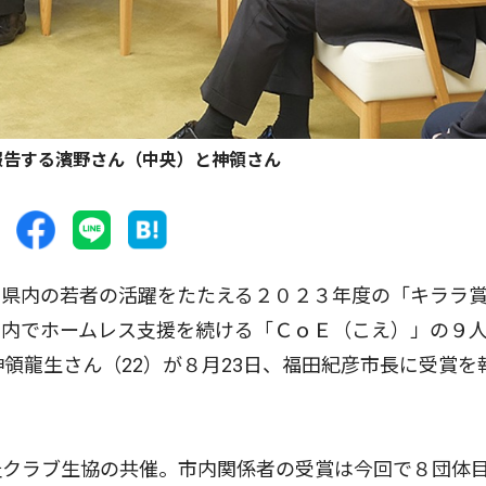
報告する濱野さん（中央）と神領さん
県内の若者の活躍をたたえる２０２３年度の「キララ
市内でホームレス支援を続ける「ＣｏＥ（こえ）」の９
領龍生さん（22）が８月23日、福田紀彦市長に受賞を
クラブ生協の共催。市内関係者の受賞は今回で８団体