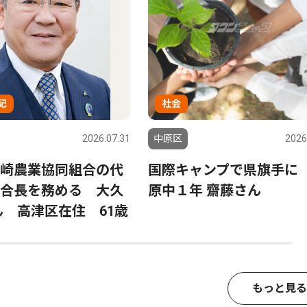
記
社会
2026.07.31
中原区
2026
崎農業協同組合の代
国際キャンプで県旗手に
合長を務める 大久
原中１年 齋藤さん
ん 高津区在住 61歳
もっと見る