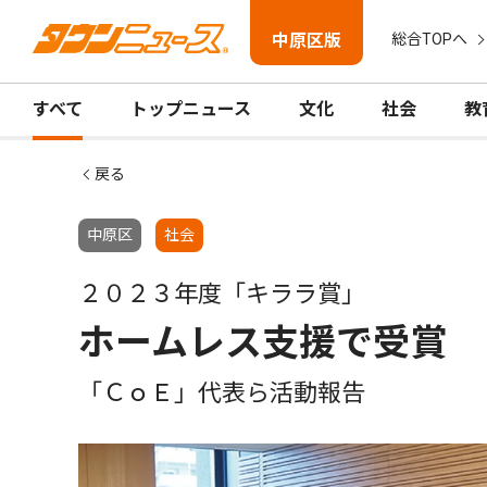
中原区版
総合TOPへ
すべて
トップニュース
文化
社会
教
戻る
中原区
社会
２０２３年度「キララ賞」
ホームレス支援で受賞
「ＣｏＥ」代表ら活動報告