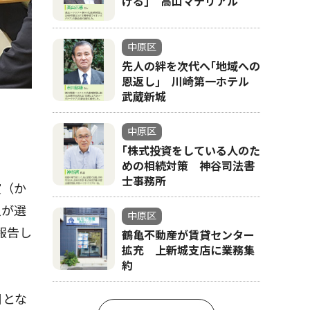
げる｣ 高山マテリアル
中原区
先人の絆を次代へ｢地域への
恩返し｣ 川崎第一ホテル
武蔵新城
中原区
｢株式投資をしている人のた
めの相続対策 神谷司法書
士事務所
賞（か
人が選
中原区
報告し
鶴亀不動産が賃貸センター
拡充 上新城支店に業務集
約
目とな