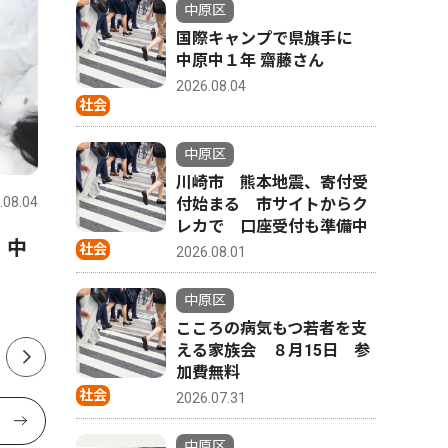
中原区
国際キャンプで県旗手に
中原中１年 齋藤さん
2026.08.04
社会
社会
社会
中原区
川崎市 熊本地震、寄付受
.08.04
中原区
2026.07.24
中原区
付始まる 市サイトからク
レカで 口座受付も準備中
 中
新城神社 歌手の市川さん来
平間銀座
社会
2026.08.01
場 ８月１日 盆踊り大会
スタ ８
中原区
こころの病気もつ若者を支
える家族会 ８月15日 参
加費無料
社会
2026.07.31
中原区