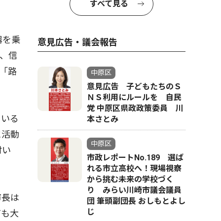
すべて見る
器を乗
意見広告・議会報告
、信
「路
中原区
意見広告 子どもたちのＳ
ＮＳ利用にルールを 自民
党 中原区県政政策委員 川
にいる
本さとみ
に活動
中原区
付い
市政レポートNo.189 選ば
れる市立高校へ！現場視察
から挑む未来の学校づく
り みらい川崎市議会議員
市長は
団 筆頭副団長 おしもとよし
じ
ても大