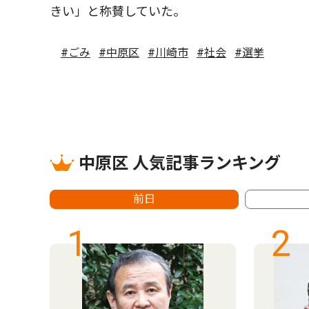
きい」と称賛していた。
#ごみ
#中原区
#川崎市
#社会
#選挙
中原区 人気記事ランキング
前日
1
2