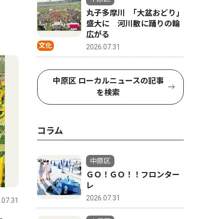
丸子多摩川 ｢大盆おどり｣
盛大に 河川敷に踊りの輪
広がる
文化
2026.07.31
中原区 ローカルニュースの記事
を検索
コラム
中原区
ＧＯ！ＧＯ！！フロンター
レ
2026.07.31
.07.31