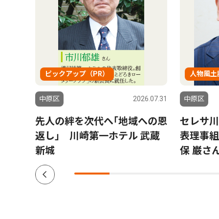
ピックアップ（PR）
人物風土
6.07.31
中原区
2026.07.31
中原区
今年
先人の絆を次代へ｢地域への恩
セレサ川
返し｣ 川崎第一ホテル 武蔵
表理事組
新城
保 巌さ