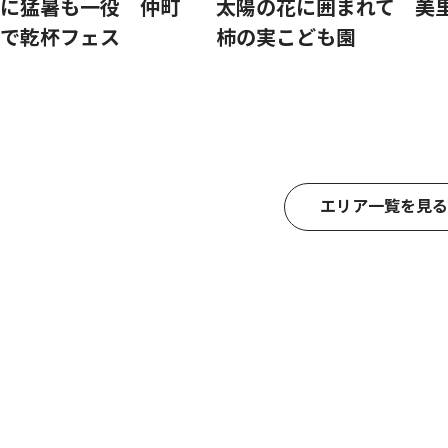
に猛暑も一役 仲町
太陽の花に囲まれて 美
で乾杯フェス
柿の実こども園
エリア一覧を見る