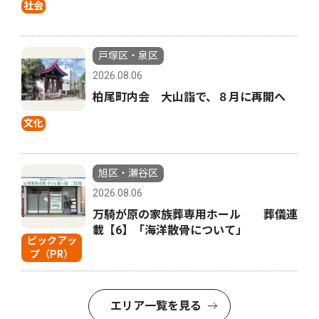
社会
戸塚区・泉区
2026.08.06
柏尾町内会 大山詣で、８月に再開へ
文化
旭区・瀬谷区
2026.08.06
万騎が原の家族葬専用ホール 葬儀連
載【6】「海洋散骨について」
ピックアッ
プ（PR）
エリア一覧を見る