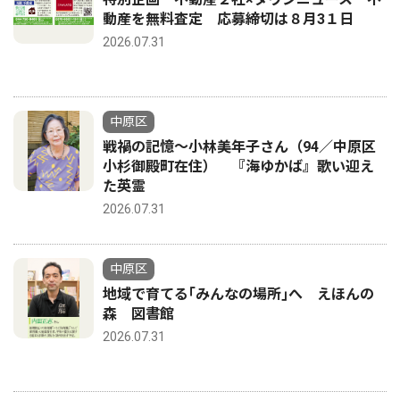
動産を無料査定 応募締切は８月3１日
2026.07.31
中原区
戦禍の記憶〜小林美年子さん（94／中原区
小杉御殿町在住） 『海ゆかば』歌い迎え
た英霊
2026.07.31
中原区
地域で育てる｢みんなの場所｣へ えほんの
森 図書館
2026.07.31