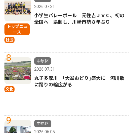
2026.07.31
小学生バレーボール 元住吉ＪＶＣ、初の
全国へ 県制し、川崎市勢８年ぶり
トップニュ
ース
社会
8
中原区
2026.07.31
丸子多摩川 ｢大盆おどり｣盛大に 河川敷
に踊りの輪広がる
文化
9
中原区
2026.06.05