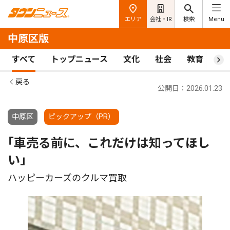
エリア
会社・IR
検索
Menu
中原区版
すべて
トップニュース
文化
社会
教育
ス
戻る
公開日：2026.01.23
中原区
ピックアップ（PR）
｢車売る前に、これだけは知ってほし
い｣
ハッピーカーズのクルマ買取