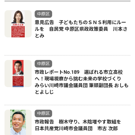
中原区
意見広告 子どもたちのＳＮＳ利用にルー
ルを 自民党 中原区県政政策委員 川本さ
とみ
中原区
市政レポートNo.189 選ばれる市立高校
へ！現場視察から挑む未来の学校づくり
みらい川崎市議会議員団 筆頭副団長 おしも
とよしじ
中原区
市政報告 樹木守り、木陰増やす取組を
日本共産党川崎市会議員団 市古 次郎