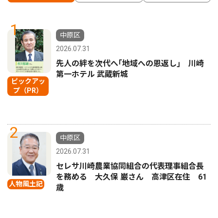
1
中原区
2026.07.31
先人の絆を次代へ｢地域への恩返し｣ 川崎
第一ホテル 武蔵新城
ピックアッ
プ（PR）
2
中原区
2026.07.31
セレサ川崎農業協同組合の代表理事組合長
を務める 大久保 巌さん 高津区在住 61
人物風土記
歳