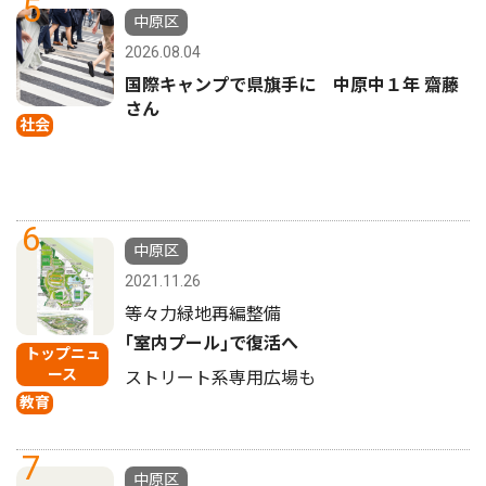
5
中原区
2026.08.04
国際キャンプで県旗手に 中原中１年 齋藤
さん
社会
6
中原区
2021.11.26
等々力緑地再編整備
｢室内プール｣で復活へ
トップニュ
ース
ストリート系専用広場も
教育
7
中原区